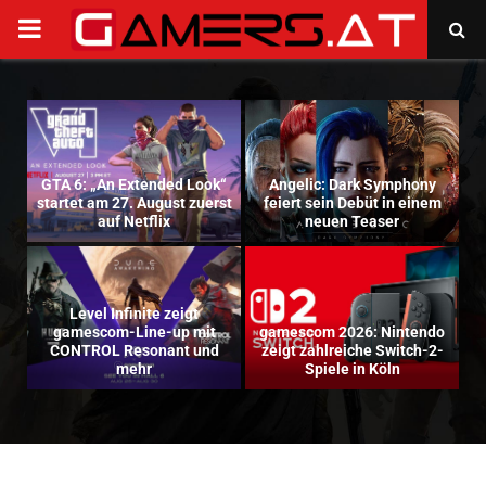
PRIMARY
MENU
GTA 6: „An Extended Look“
Angelic: Dark Symphony
startet am 27. August zuerst
feiert sein Debüt in einem
G
auf Netflix
neuen Teaser
s
Level Infinite zeigt
nd
gamescom-Line-up mit
gamescom 2026: Nintendo
Gea
CONTROL Resonant und
zeigt zahlreiche Switch-2-
S
mehr
Spiele in Köln