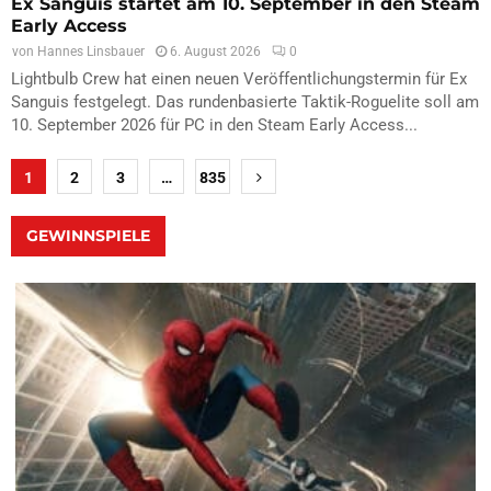
Ex Sanguis startet am 10. September in den Steam
Early Access
von
Hannes Linsbauer
6. August 2026
0
Lightbulb Crew hat einen neuen Veröffentlichungstermin für Ex
Sanguis festgelegt. Das rundenbasierte Taktik-Roguelite soll am
10. September 2026 für PC in den Steam Early Access...
1
2
3
…
835
GEWINNSPIELE