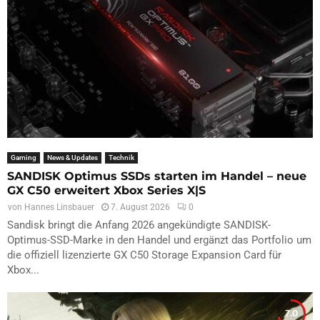
Gaming
News & Updates
Technik
SANDISK Optimus SSDs starten im Handel – neue
GX C50 erweitert Xbox Series X|S
von
Hannes Linsbauer
7. August 2026
0
Sandisk bringt die Anfang 2026 angekündigte SANDISK-
Optimus-SSD-Marke in den Handel und ergänzt das Portfolio um
die offiziell lizenzierte GX C50 Storage Expansion Card für
Xbox...
7.0