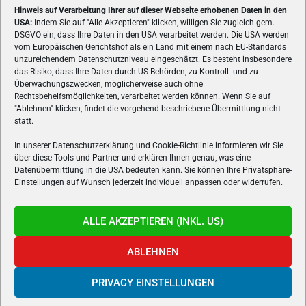
Hinweis auf Verarbeitung Ihrer auf dieser Webseite erhobenen Daten in den
USA:
Indem Sie auf "Alle Akzeptieren" klicken, willigen Sie zugleich gem.
ÜBER UNS
DSGVO ein, dass Ihre Daten in den USA verarbeitet werden. Die USA werden
vom Europäischen Gerichtshof als ein Land mit einem nach EU-Standards
VON GAMERN, FÜR GAMER! Gamers.at ist das älteste Online-
unzureichendem Datenschutzniveau eingeschätzt. Es besteht insbesondere
Spielemagazin Österreichs und bringt täglich aktuelle News,
das Risiko, dass Ihre Daten durch US-Behörden, zu Kontroll- und zu
Reviews und Videos zu PC- und Konsolenspielen, Gaming-
Überwachungszwecken, möglicherweise auch ohne
Rechtsbehelfsmöglichkeiten, verarbeitet werden können. Wenn Sie auf
Hardware und aus der Welt des e-Sport's.
"Ablehnen" klicken, findet die vorgehend beschriebene Übermittlung nicht
statt.
Schreib uns:
redaktion@gamers.at
In unserer Datenschutzerklärung und Cookie-Richtlinie informieren wir Sie
über diese Tools und Partner und erklären Ihnen genau, was eine
FOLGE UNS
Datenübermittlung in die USA bedeuten kann. Sie können Ihre Privatsphäre-
Einstellungen auf Wunsch jederzeit individuell anpassen oder widerrufen.
ALLE AKZEPTIEREN (INKL. US)
ABLEHNEN
PRIVACY EINSTELLUNGEN
Gamers.at v6 © 1999-2024 All Rights Reserved -
Kontakt
|
Impressum
|