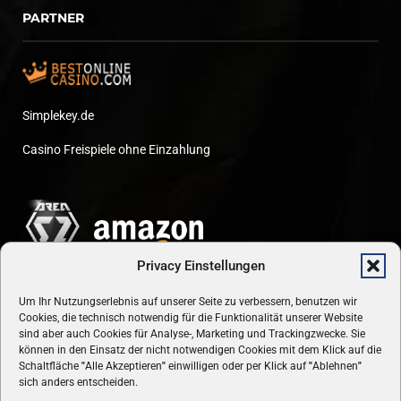
PARTNER
Simplekey.de
Casino Freispiele ohne Einzahlung
Privacy Einstellungen
Um Ihr Nutzungserlebnis auf unserer Seite zu verbessern, benutzen wir
Cookies, die technisch notwendig für die Funktionalität unserer Website
sind aber auch Cookies für Analyse-, Marketing und Trackingzwecke. Sie
können in den Einsatz der nicht notwendigen Cookies mit dem Klick auf die
Schaltfläche
"
Alle Akzeptieren
"
einwilligen oder per Klick auf
"
Ablehnen
"
sich anders entscheiden.