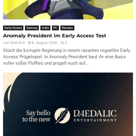
Early Access
Gaming
Indie
PC
Reviews
Anomaly President im Early Access Test
von
Sven Evil
8. August 2026
0
Stürzt die korrupte Regierung in einem rasanten roguelike Early
Access Prügelspiel. In Anomaly President baut ihr eine Basis
voller süßer Fluffies und prügelt euch auf...