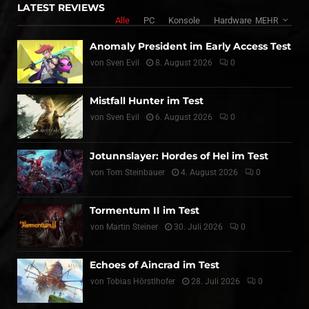
LATEST REVIEWS
Alle
PC
Konsole
Hardware
MEHR
Anomaly President im Early Access Test
von
Sven Evil
8. August 2026
0
Mistfall Hunter im Test
von
Sven Evil
6. August 2026
0
Jotunnslayer: Hordes of Hel im Test
von
Tom Steinbauer
4. August 2026
0
Tormentum II im Test
von
Martin Steiner
30. Juli 2026
0
Echoes of Aincrad im Test
von
Tobias Hörstlhofer
28. Juli 2026
0