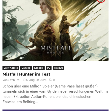
Early Access
Gaming
Konsole
PC
Reviews
Mistfall Hunter im Test
von
Sven Evil
6. August 2026
0
Schon über eine Million Spieler (Game Pass lässt grüßen)
tummeln sich in einer vom Gyldennebel verschlungenen Welt im
neuen Extraction Action-Rollenspiel des chinesischen
Entwicklers Bellring...