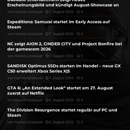
Erscheinungsbild und kündigt August-Showcase an
von
Hannes Linsbauer
7. August 2026
0
Expeditions: Samurai startet im Early Access auf
Steam
von
Hannes Linsbauer
7. August 2026
0
NC zeigt AION 2, CINDER CITY und Project Bonfire bei
der gamescom 2026
von
Hannes Linsbauer
7. August 2026
0
SANDISK Optimus SSDs starten im Handel – neue GX
C50 erweitert Xbox Series X|S
von
Hannes Linsbauer
7. August 2026
0
GTA 6: „An Extended Look“ startet am 27. August
zuerst auf Netflix
von
Hannes Linsbauer
6. August 2026
0
The Division Resurgence startet regulär auf PC und
Steam
von
Hannes Linsbauer
6. August 2026
0