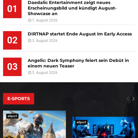
Daedalic Entertainment zeigt neues
01
Erscheinungsbild und kündigt August-
Showcase an
7. August 2026
DIRTNAP startet Ende August im Early Access
02
3. August 2026
Angelic: Dark Symphony feiert sein Debüt in
03
einem neuen Teaser
5. August 2026
E-SPORTS
eSport
eSport