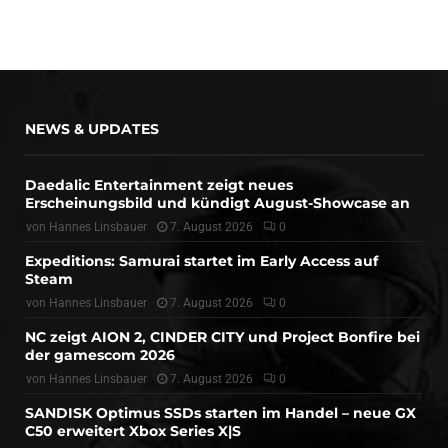
NEWS & UPDATES
Daedalic Entertainment zeigt neues
Erscheinungsbild und kündigt August-Showcase an
von
Hannes Linsbauer
7. August 2026
0
Expeditions: Samurai startet im Early Access auf
Steam
von
Hannes Linsbauer
7. August 2026
0
NC zeigt AION 2, CINDER CITY und Project Bonfire bei
der gamescom 2026
von
Hannes Linsbauer
7. August 2026
0
SANDISK Optimus SSDs starten im Handel – neue GX
C50 erweitert Xbox Series X|S