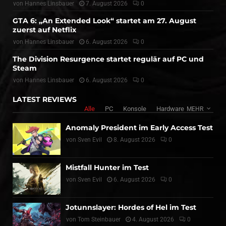
von
Hannes Linsbauer
7. August 2026
0
GTA 6: „An Extended Look“ startet am 27. August
zuerst auf Netflix
von
Hannes Linsbauer
6. August 2026
0
The Division Resurgence startet regulär auf PC und
Steam
von
Hannes Linsbauer
6. August 2026
0
LATEST REVIEWS
Alle
PC
Konsole
Hardware
MEHR
Anomaly President im Early Access Test
von
Sven Evil
8. August 2026
0
Mistfall Hunter im Test
von
Sven Evil
6. August 2026
0
Jotunnslayer: Hordes of Hel im Test
von
Tom Steinbauer
4. August 2026
0