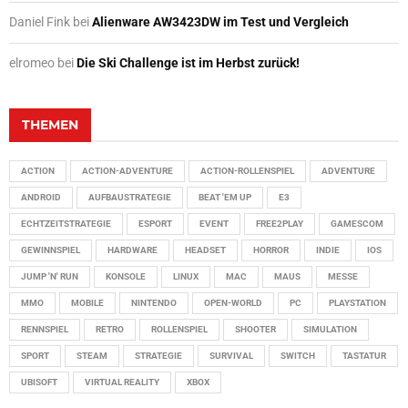
Daniel Fink
bei
Alienware AW3423DW im Test und Vergleich
elromeo
bei
Die Ski Challenge ist im Herbst zurück!
THEMEN
ACTION
ACTION-ADVENTURE
ACTION-ROLLENSPIEL
ADVENTURE
ANDROID
AUFBAUSTRATEGIE
BEAT 'EM UP
E3
ECHTZEITSTRATEGIE
ESPORT
EVENT
FREE2PLAY
GAMESCOM
GEWINNSPIEL
HARDWARE
HEADSET
HORROR
INDIE
IOS
JUMP 'N' RUN
KONSOLE
LINUX
MAC
MAUS
MESSE
MMO
MOBILE
NINTENDO
OPEN-WORLD
PC
PLAYSTATION
RENNSPIEL
RETRO
ROLLENSPIEL
SHOOTER
SIMULATION
SPORT
STEAM
STRATEGIE
SURVIVAL
SWITCH
TASTATUR
UBISOFT
VIRTUAL REALITY
XBOX