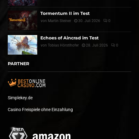
Tormentum II im Test
von
Martin Steiner
30. Juli 2026
0
Echoes of Aincrad im Test
von
Tobias Hörstlhofer
28. Juli 2026
0
PARTNER
Simplekey.de
Casino Freispiele ohne Einzahlung