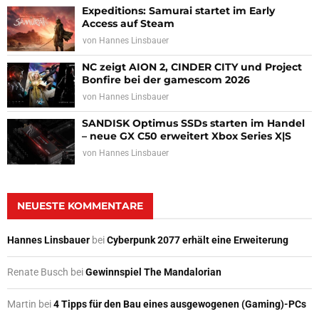
Expeditions: Samurai startet im Early
Access auf Steam
von
Hannes Linsbauer
NC zeigt AION 2, CINDER CITY und Project
Bonfire bei der gamescom 2026
von
Hannes Linsbauer
SANDISK Optimus SSDs starten im Handel
– neue GX C50 erweitert Xbox Series X|S
von
Hannes Linsbauer
NEUESTE KOMMENTARE
Hannes Linsbauer
bei
Cyberpunk 2077 erhält eine Erweiterung
Renate Busch
bei
Gewinnspiel The Mandalorian
Martin
bei
4 Tipps für den Bau eines ausgewogenen (Gaming)-PCs