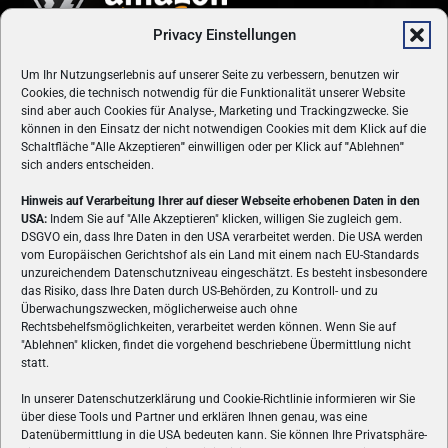
Privacy Einstellungen
Um Ihr Nutzungserlebnis auf unserer Seite zu verbessern, benutzen wir
Cookies, die technisch notwendig für die Funktionalität unserer Website
sind aber auch Cookies für Analyse-, Marketing und Trackingzwecke. Sie
können in den Einsatz der nicht notwendigen Cookies mit dem Klick auf die
Schaltfläche
"
Alle Akzeptieren
"
einwilligen oder per Klick auf
"
Ablehnen
"
sich anders entscheiden.
Hinweis auf Verarbeitung Ihrer auf dieser Webseite erhobenen Daten in den
USA:
Indem Sie auf "Alle Akzeptieren" klicken, willigen Sie zugleich gem.
ÜBER UNS
DSGVO ein, dass Ihre Daten in den USA verarbeitet werden. Die USA werden
vom Europäischen Gerichtshof als ein Land mit einem nach EU-Standards
VON GAMERN, FÜR GAMER! Gamers.at ist das älteste Online-
unzureichendem Datenschutzniveau eingeschätzt. Es besteht insbesondere
Spielemagazin Österreichs und bringt täglich aktuelle News,
das Risiko, dass Ihre Daten durch US-Behörden, zu Kontroll- und zu
Reviews und Videos zu PC- und Konsolenspielen, Gaming-
Überwachungszwecken, möglicherweise auch ohne
Hardware und aus der Welt des e-Sport's.
Rechtsbehelfsmöglichkeiten, verarbeitet werden können. Wenn Sie auf
"Ablehnen" klicken, findet die vorgehend beschriebene Übermittlung nicht
Schreib uns:
redaktion@gamers.at
statt.
In unserer Datenschutzerklärung und Cookie-Richtlinie informieren wir Sie
über diese Tools und Partner und erklären Ihnen genau, was eine
FOLGE UNS
Datenübermittlung in die USA bedeuten kann. Sie können Ihre Privatsphäre-