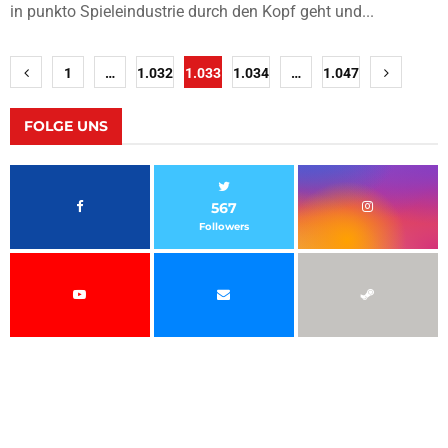
in punkto Spieleindustrie durch den Kopf geht und...
Seitennummerierung
1
…
1.032
1.033
1.034
…
1.047
der
Beiträge
FOLGE UNS
567
Followers