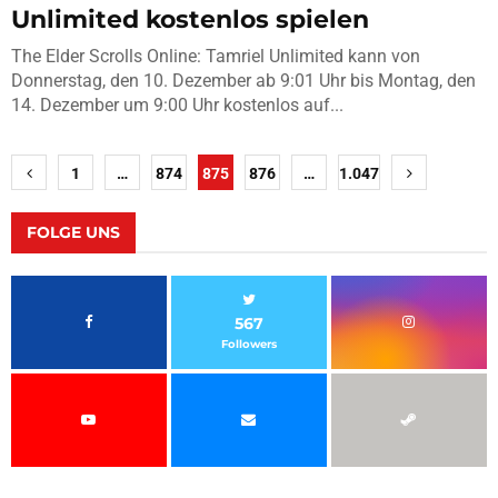
Unlimited kostenlos spielen
The Elder Scrolls Online: Tamriel Unlimited kann von
Donnerstag, den 10. Dezember ab 9:01 Uhr bis Montag, den
14. Dezember um 9:00 Uhr kostenlos auf...
Seitennummerierung
1
…
874
875
876
…
1.047
der
Beiträge
FOLGE UNS
567
Followers