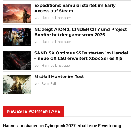
Expeditions: Samurai startet im Early
Access auf Steam
von
Hannes Linsbauer
NC zeigt AION 2, CINDER CITY und Project
Bonfire bei der gamescom 2026
von
Hannes Linsbauer
SANDISK Optimus SSDs starten im Handel
– neue GX C50 erweitert Xbox Series X|S
von
Hannes Linsbauer
Mistfall Hunter im Test
von
Sven Evil
NEUESTE KOMMENTARE
Hannes Linsbauer
bei
Cyberpunk 2077 erhält eine Erweiterung