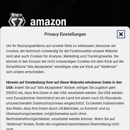
Privacy Einstellungen
Um Ihr Nutzungserlebnis auf unserer Seite zu verbessern, benutzen wir
Cookies, die technisch notwendig für die Funktionalität unserer Website
sind aber auch Cookies für Analyse-, Marketing und Trackingzwecke. Sie
können in den Einsatz der nicht notwendigen Cookies mit dem Klick auf die
Schaltfläche
"
Alle Akzeptieren
"
einwilligen oder per Klick auf
"
Ablehnen
"
sich anders entscheiden.
Hinweis auf Verarbeitung Ihrer auf dieser Webseite erhobenen Daten in den
USA:
Indem Sie auf "Alle Akzeptieren" klicken, willigen Sie zugleich gem.
ÜBER UNS
DSGVO ein, dass Ihre Daten in den USA verarbeitet werden. Die USA werden
vom Europäischen Gerichtshof als ein Land mit einem nach EU-Standards
VON GAMERN, FÜR GAMER! Gamers.at ist das älteste Online-
unzureichendem Datenschutzniveau eingeschätzt. Es besteht insbesondere
Spielemagazin Österreichs und bringt täglich aktuelle News,
das Risiko, dass Ihre Daten durch US-Behörden, zu Kontroll- und zu
Reviews und Videos zu PC- und Konsolenspielen, Gaming-
Überwachungszwecken, möglicherweise auch ohne
Hardware und aus der Welt des e-Sport's.
Rechtsbehelfsmöglichkeiten, verarbeitet werden können. Wenn Sie auf
"Ablehnen" klicken, findet die vorgehend beschriebene Übermittlung nicht
Schreib uns:
redaktion@gamers.at
statt.