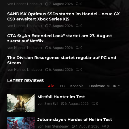
von
Hannes Linsbauer
7. August 2026
0
SANDISK Optimus SSDs starten im Handel – neue GX
C50 erweitert Xbox Series X|S
von
Hannes Linsbauer
7. August 2026
0
GTA 6: „An Extended Look“ startet am 27. August
zuerst auf Netflix
von
Hannes Linsbauer
6. August 2026
0
The Division Resurgence startet regulär auf PC und
Steam
von
Hannes Linsbauer
6. August 2026
0
LATEST REVIEWS
Alle
PC
Konsole
Hardware
MEHR
Mistfall Hunter im Test
von
Sven Evil
6. August 2026
0
Jotunnslayer: Hordes of Hel im Test
von
Tom Steinbauer
4. August 2026
0