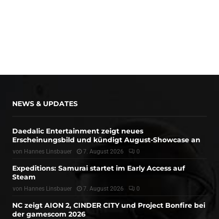
NEWS & UPDATES
Daedalic Entertainment zeigt neues
Erscheinungsbild und kündigt August-Showcase an
von
Hannes Linsbauer
7. August 2026
0
Expeditions: Samurai startet im Early Access auf
Steam
von
Hannes Linsbauer
7. August 2026
0
NC zeigt AION 2, CINDER CITY und Project Bonfire bei
der gamescom 2026