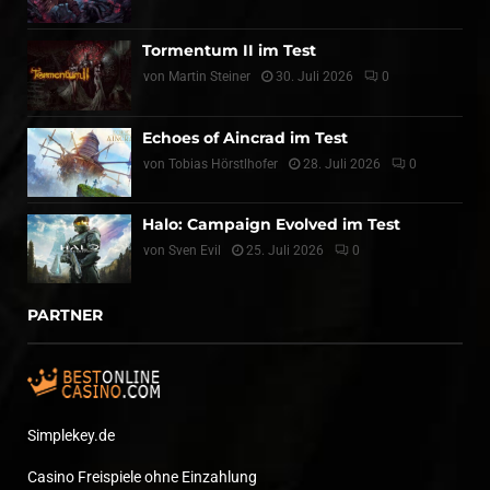
Tormentum II im Test
von
Martin Steiner
30. Juli 2026
0
Echoes of Aincrad im Test
von
Tobias Hörstlhofer
28. Juli 2026
0
Halo: Campaign Evolved im Test
von
Sven Evil
25. Juli 2026
0
PARTNER
Simplekey.de
Casino Freispiele ohne Einzahlung