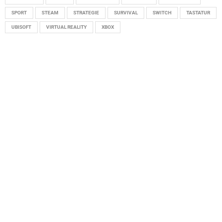
SPORT
STEAM
STRATEGIE
SURVIVAL
SWITCH
TASTATUR
UBISOFT
VIRTUAL REALITY
XBOX