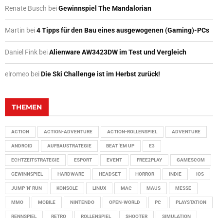
Renate Busch
bei
Gewinnspiel The Mandalorian
Martin
bei
4 Tipps für den Bau eines ausgewogenen (Gaming)-PCs
Daniel Fink
bei
Alienware AW3423DW im Test und Vergleich
elromeo
bei
Die Ski Challenge ist im Herbst zurück!
THEMEN
ACTION
ACTION-ADVENTURE
ACTION-ROLLENSPIEL
ADVENTURE
ANDROID
AUFBAUSTRATEGIE
BEAT 'EM UP
E3
ECHTZEITSTRATEGIE
ESPORT
EVENT
FREE2PLAY
GAMESCOM
GEWINNSPIEL
HARDWARE
HEADSET
HORROR
INDIE
IOS
JUMP 'N' RUN
KONSOLE
LINUX
MAC
MAUS
MESSE
MMO
MOBILE
NINTENDO
OPEN-WORLD
PC
PLAYSTATION
RENNSPIEL
RETRO
ROLLENSPIEL
SHOOTER
SIMULATION