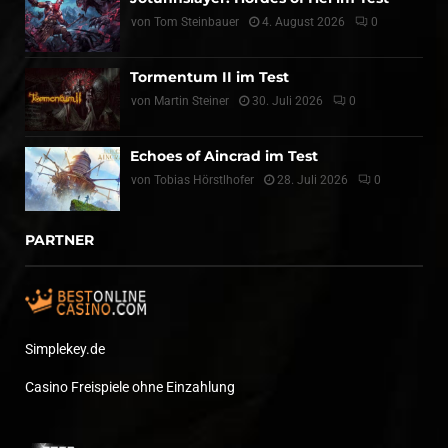
von
Tom Steinbauer
4. August 2026
0
Tormentum II im Test
von
Martin Steiner
30. Juli 2026
0
Echoes of Aincrad im Test
von
Tobias Hörstlhofer
28. Juli 2026
0
PARTNER
Simplekey.de
Casino Freispiele ohne Einzahlung