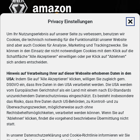
Privacy Einstellungen
Um Ihr Nutzungserlebnis auf unserer Seite zu verbessern, benutzen wir
Cookies, die technisch notwendig für die Funktionalität unserer Website
sind aber auch Cookies für Analyse-, Marketing und Trackingzwecke. Sie
können in den Einsatz der nicht notwendigen Cookies mit dem Klick auf die
Schaltfläche
"
Alle Akzeptieren
"
einwilligen oder per Klick auf
"
Ablehnen
"
sich anders entscheiden.
Hinweis auf Verarbeitung Ihrer auf dieser Webseite erhobenen Daten in den
USA:
Indem Sie auf "Alle Akzeptieren" klicken, willigen Sie zugleich gem.
ÜBER UNS
DSGVO ein, dass Ihre Daten in den USA verarbeitet werden. Die USA werden
vom Europäischen Gerichtshof als ein Land mit einem nach EU-Standards
VON GAMERN, FÜR GAMER! Gamers.at ist das älteste Online-
unzureichendem Datenschutzniveau eingeschätzt. Es besteht insbesondere
Spielemagazin Österreichs und bringt täglich aktuelle News,
das Risiko, dass Ihre Daten durch US-Behörden, zu Kontroll- und zu
Reviews und Videos zu PC- und Konsolenspielen, Gaming-
Überwachungszwecken, möglicherweise auch ohne
Rechtsbehelfsmöglichkeiten, verarbeitet werden können. Wenn Sie auf
Hardware und aus der Welt des e-Sport's.
"Ablehnen" klicken, findet die vorgehend beschriebene Übermittlung nicht
statt.
Schreib uns:
redaktion@gamers.at
In unserer Datenschutzerklärung und Cookie-Richtlinie informieren wir Sie