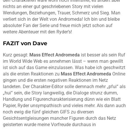
den Charakteren wäre wohl noch intensiver, es ändert aber
nichts an einer gut geschriebenen Story mit vielen
Wendungen, Beziehungen, Trauer, Schmerz und Sieg. Man
verliert sich in der Welt von Andromeda! Ich bin und bleibe
absoluter Fan der Serie und freue mich jetzt schon auf
weitere Abenteuer mit den Ryder’s!
FAZIT von Dave
Kurz gesagt:
Mass Effect Andromeda
ist besser als sein Ruf
im World Wide Web es annehmen lässt – wenn man gewillt
ist sich auf das Game einzulassen. Was habe ich geschwitzt
als die ersten Reaktionen zu
Mass Effect Andromeda
Online
gingen und die ersten negativen Reaktionen im Netz
landeten. Der Charakter-Editor solle demnach mehr „pfui“ als
„hui“ sein, die Story langweilig, die Dialoge strunz dumm,
Handlung und Figurencharakterisierung dünn wie ein Blatt
Papier, Ryder unsympathisch und vieles mehr. Als dann auch
noch ewig die fünf gleichen GIFS zu diversen
Gesichtsentgleisungen mancher Figuren durch das Netz
geisterten wurde meine Vorfreude durchaus in