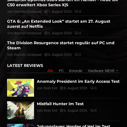
C50 erweitert Xbox Series X|S
von
Hannes Linsbauer
7. August 2026
0
GTA 6: „An Extended Look“ startet am 27. August
zuerst auf Netflix
von
Hannes Linsbauer
6. August 2026
0
The Division Resurgence startet regulär auf PC und
Steam
von
Hannes Linsbauer
6. August 2026
0
LATEST REVIEWS
Alle
PC
Konsole
Hardware
MEHR
Anomaly President im Early Access Test
von
Sven Evil
8. August 2026
0
Mistfall Hunter im Test
von
Sven Evil
6. August 2026
0
Jotunnslayer: Hordes of Hel im Test