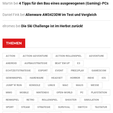
Martin
bei
4 Tipps für den Bau eines ausgewogenen (Gaming)-PCs
Daniel Fink
bei
Alienware AW3423DW im Test und Vergleich
elromeo
bei
Die Ski Challenge ist im Herbst zurück!
THEMEN
ACTION
ACTION-ADVENTURE
ACTION-ROLLENSPIEL
ADVENTURE
ANDROID
AUFBAUSTRATEGIE
BEAT 'EM UP
E3
ECHTZEITSTRATEGIE
ESPORT
EVENT
FREE2PLAY
GAMESCOM
GEWINNSPIEL
HARDWARE
HEADSET
HORROR
INDIE
IOS
JUMP 'N' RUN
KONSOLE
LINUX
MAC
MAUS
MESSE
MMO
MOBILE
NINTENDO
OPEN-WORLD
PC
PLAYSTATION
RENNSPIEL
RETRO
ROLLENSPIEL
SHOOTER
SIMULATION
SPORT
STEAM
STRATEGIE
SURVIVAL
SWITCH
TASTATUR