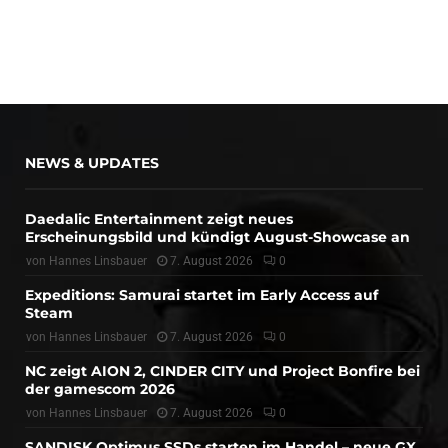
NEWS & UPDATES
Daedalic Entertainment zeigt neues
Erscheinungsbild und kündigt August-Showcase an
von
Hannes Linsbauer
7. August 2026
0
Expeditions: Samurai startet im Early Access auf
Steam
von
Hannes Linsbauer
7. August 2026
0
NC zeigt AION 2, CINDER CITY und Project Bonfire bei
der gamescom 2026
von
Hannes Linsbauer
7. August 2026
0
SANDISK Optimus SSDs starten im Handel – neue GX