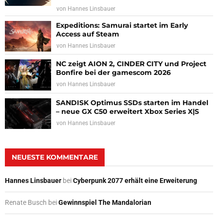
von
Hannes Linsbauer
Expeditions: Samurai startet im Early
Access auf Steam
von
Hannes Linsbauer
NC zeigt AION 2, CINDER CITY und Project
Bonfire bei der gamescom 2026
von
Hannes Linsbauer
SANDISK Optimus SSDs starten im Handel
– neue GX C50 erweitert Xbox Series X|S
von
Hannes Linsbauer
NEUESTE KOMMENTARE
Hannes Linsbauer
bei
Cyberpunk 2077 erhält eine Erweiterung
Renate Busch
bei
Gewinnspiel The Mandalorian