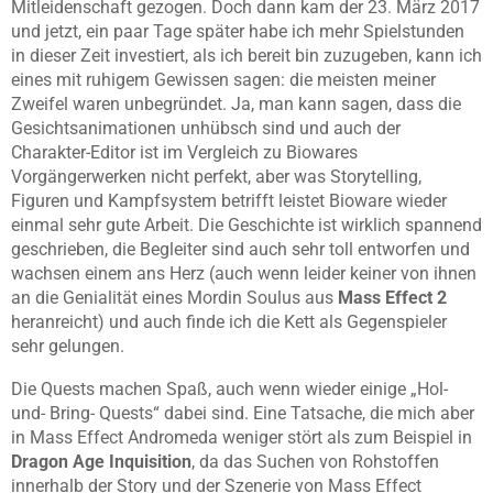
Mitleidenschaft gezogen. Doch dann kam der 23. März 2017
und jetzt, ein paar Tage später habe ich mehr Spielstunden
in dieser Zeit investiert, als ich bereit bin zuzugeben, kann ich
eines mit ruhigem Gewissen sagen: die meisten meiner
Zweifel waren unbegründet. Ja, man kann sagen, dass die
Gesichtsanimationen unhübsch sind und auch der
Charakter-Editor ist im Vergleich zu Biowares
Vorgängerwerken nicht perfekt, aber was Storytelling,
Figuren und Kampfsystem betrifft leistet Bioware wieder
einmal sehr gute Arbeit. Die Geschichte ist wirklich spannend
geschrieben, die Begleiter sind auch sehr toll entworfen und
wachsen einem ans Herz (auch wenn leider keiner von ihnen
an die Genialität eines Mordin Soulus aus
Mass Effect 2
heranreicht) und auch finde ich die Kett als Gegenspieler
sehr gelungen.
Die Quests machen Spaß, auch wenn wieder einige „Hol-
und- Bring- Quests“ dabei sind. Eine Tatsache, die mich aber
in Mass Effect Andromeda weniger stört als zum Beispiel in
Dragon Age Inquisition
, da das Suchen von Rohstoffen
innerhalb der Story und der Szenerie von Mass Effect