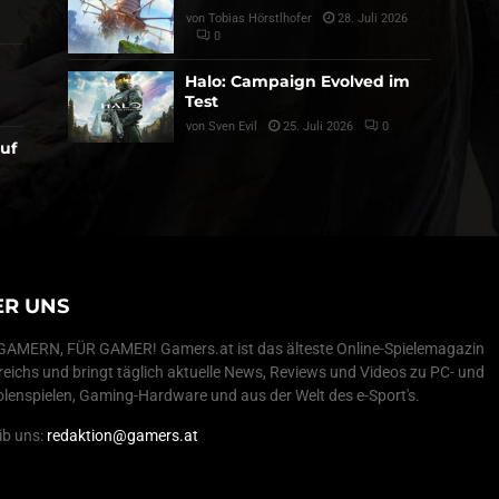
von
Tobias Hörstlhofer
28. Juli 2026
0
Halo: Campaign Evolved im
Test
von
Sven Evil
25. Juli 2026
0
auf
ER UNS
AMERN, FÜR GAMER! Gamers.at ist das älteste Online-Spielemagazin
reichs und bringt täglich aktuelle News, Reviews und Videos zu PC- und
lenspielen, Gaming-Hardware und aus der Welt des e-Sport's.
ib uns:
redaktion@gamers.at