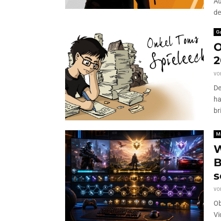
Au
de
G
O
2
vo
De
ha
br
M
W
B
s
vo
Ob
Vi