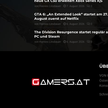
neue GX C50 erweitert Xbox Series X|S
von
Hannes Linsbauer
7. August 2026
0
GTA 6: „An Extended Look“ startet am 27.
August zuerst auf Netflix
von
Hannes Linsbauer
6. August 2026
0
The Division Resurgence startet regulär 
PC und Steam
von
Hannes Linsbauer
6. August 2026
0
ÜB
VON G
Öster
Konso
Schre