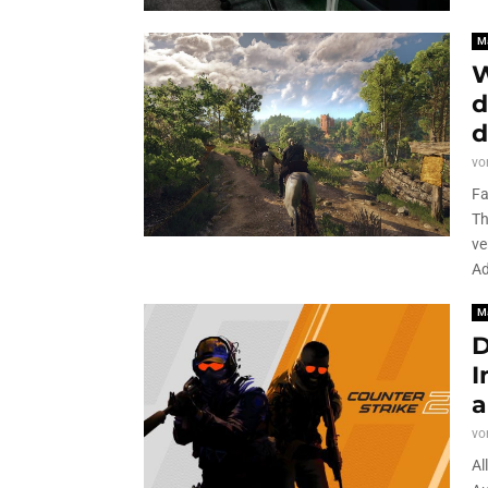
M
W
d
d
vo
Fa
Th
ve
Ad
M
D
I
a
vo
Al