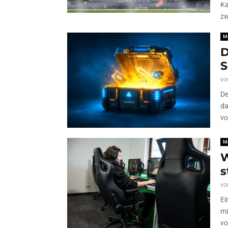
Ka
zw
M
D
S
vo
De
da
vo
M
W
s
vo
Ei
mi
vo