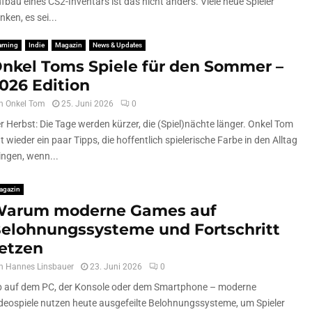
fbau eines CS2-Inventars ist das nicht anders. Viele neue Spieler
nken, es sei...
aming
Indie
Magazin
News & Updates
nkel Toms Spiele für den Sommer –
026 Edition
n
Onkel Tom
25. Juni 2026
0
r Herbst: Die Tage werden kürzer, die (Spiel)nächte länger. Onkel Tom
t wieder ein paar Tipps, die hoffentlich spielerische Farbe in den Alltag
ingen, wenn...
agazin
arum moderne Games auf
elohnungssysteme und Fortschritt
etzen
n
Hannes Linsbauer
23. Juni 2026
0
 auf dem PC, der Konsole oder dem Smartphone – moderne
deospiele nutzen heute ausgefeilte Belohnungssysteme, um Spieler