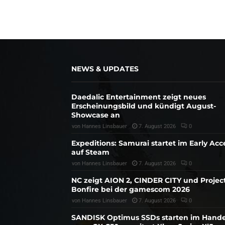
NEWS & UPDATES
Daedalic Entertainment zeigt neues
Erscheinungsbild und kündigt August-
Showcase an
von
Hannes Linsbauer
7. August 2026
0
Expeditions: Samurai startet im Early Acc
auf Steam
von
Hannes Linsbauer
7. August 2026
0
NC zeigt AION 2, CINDER CITY und Projec
Bonfire bei der gamescom 2026
von
Hannes Linsbauer
7. August 2026
0
SANDISK Optimus SSDs starten im Hande