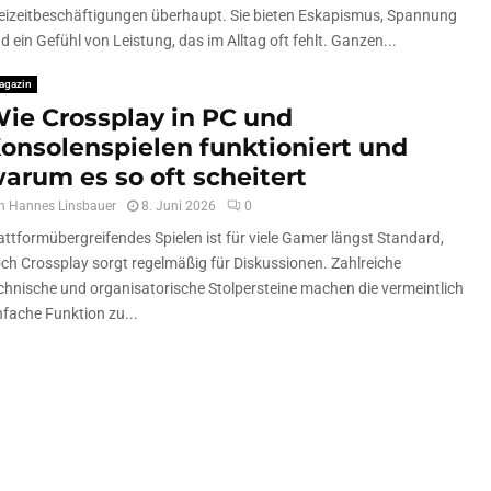
eizeitbeschäftigungen überhaupt. Sie bieten Eskapismus, Spannung
d ein Gefühl von Leistung, das im Alltag oft fehlt. Ganzen...
agazin
ie Crossplay in PC und
onsolenspielen funktioniert und
arum es so oft scheitert
n
Hannes Linsbauer
8. Juni 2026
0
attformübergreifendes Spielen ist für viele Gamer längst Standard,
ch Crossplay sorgt regelmäßig für Diskussionen. Zahlreiche
chnische und organisatorische Stolpersteine machen die vermeintlich
nfache Funktion zu...