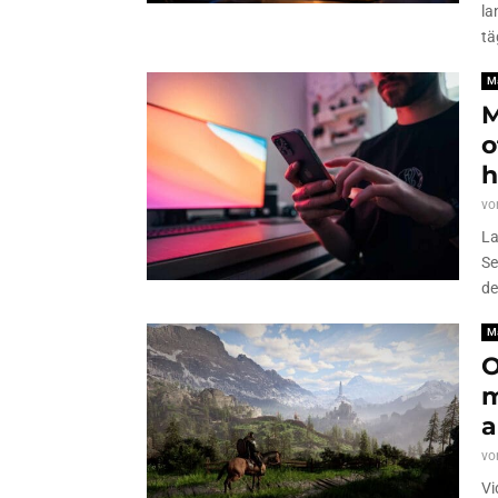
la
tä
M
M
o
h
vo
La
Se
de
M
O
m
a
vo
Vi