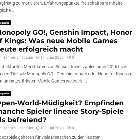
ngfristig zu motivieren. Erfahrungspunkte, freischaltbare Inhalte,
gliche...
agazin
onopoly GO!, Genshin Impact, Honor
f Kings: Was neue Mobile Games
eute erfolgreich macht
n
Hannes Linsbauer
17. Juni 2026
0
ut aktuellen Marktdaten von Sensor Tower zählen auch 2026 Live-
rvice-Titel wie Monopoly GO!, Genshin Impact oder Honor of Kings zu
n umsatzstärksten Mobile Games weltweit....
agazin
pen-World-Müdigkeit? Empfinden
anche Spieler lineare Story-Spiele
ls befreiend?
n
Hannes Linsbauer
10. Juni 2026
0
deospiele gehören für viele Menschen zu den liebsten