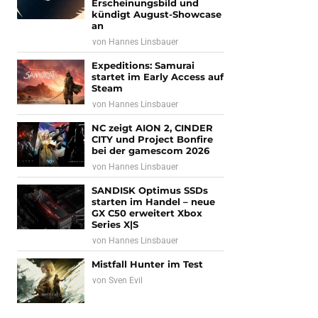
Erscheinungsbild und
kündigt August-Showcase
an
von
Hannes Linsbauer
Expeditions: Samurai
startet im Early Access auf
Steam
von
Hannes Linsbauer
NC zeigt AION 2, CINDER
CITY und Project Bonfire
bei der gamescom 2026
von
Hannes Linsbauer
SANDISK Optimus SSDs
starten im Handel – neue
GX C50 erweitert Xbox
Series X|S
von
Hannes Linsbauer
Mistfall Hunter im Test
von
Sven Evil