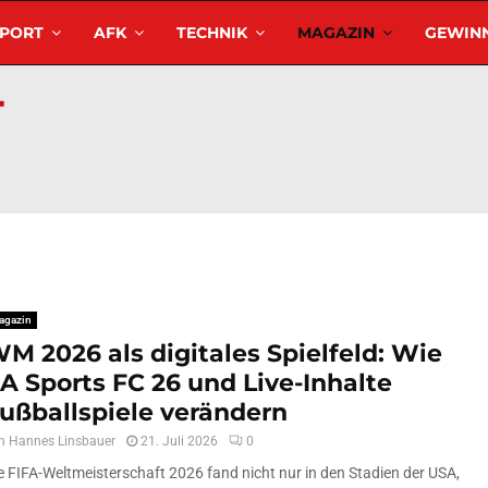
SPORT
AFK
TECHNIK
MAGAZIN
GEWINN
agazin
M 2026 als digitales Spielfeld: Wie
A Sports FC 26 und Live-Inhalte
ußballspiele verändern
n
Hannes Linsbauer
21. Juli 2026
0
e FIFA-Weltmeisterschaft 2026 fand nicht nur in den Stadien der USA,