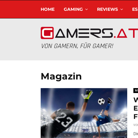
HOME
GAMING
REVIEWS
E
VON GAMERN, FÜR GAMER!
Magazin
M
W
E
F
vo
Di