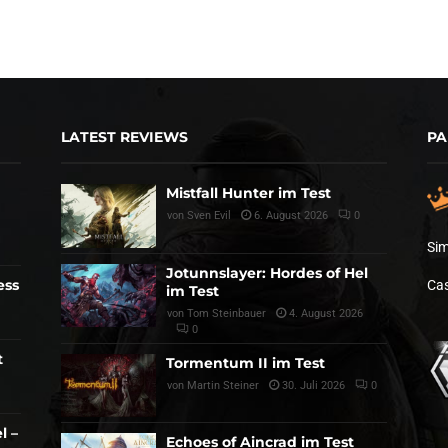
LATEST REVIEWS
PA
Mistfall Hunter im Test
von
Sven Evil
6. August 2026
0
Sim
Jotunnslayer: Hordes of Hel
ess
Cas
im Test
von
Tom Steinbauer
4. August 2026
0
t
Tormentum II im Test
von
Martin Steiner
30. Juli 2026
0
l –
Echoes of Aincrad im Test