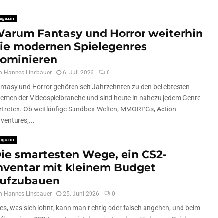
agazin
arum Fantasy und Horror weiterhin
ie modernen Spielegenres
ominieren
n
Hannes Linsbauer
6. Juli 2026
0
ntasy und Horror gehören seit Jahrzehnten zu den beliebtesten
emen der Videospielbranche und sind heute in nahezu jedem Genre
rtreten. Ob weitläufige Sandbox-Welten, MMORPGs, Action-
ventures,...
agazin
ie smartesten Wege, ein CS2-
nventar mit kleinem Budget
ufzubauen
n
Hannes Linsbauer
25. Juni 2026
0
les, was sich lohnt, kann man richtig oder falsch angehen, und beim