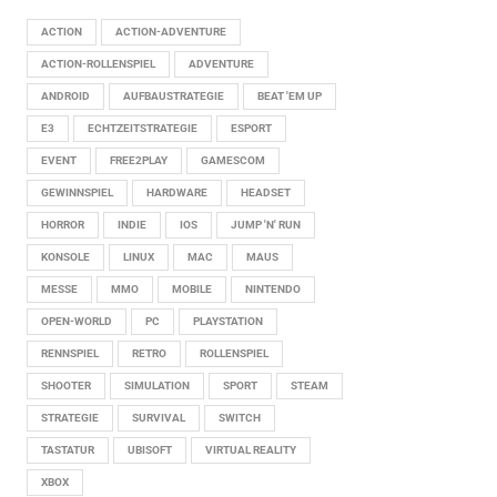
ACTION
ACTION-ADVENTURE
ACTION-ROLLENSPIEL
ADVENTURE
ANDROID
AUFBAUSTRATEGIE
BEAT 'EM UP
E3
ECHTZEITSTRATEGIE
ESPORT
EVENT
FREE2PLAY
GAMESCOM
GEWINNSPIEL
HARDWARE
HEADSET
HORROR
INDIE
IOS
JUMP 'N' RUN
KONSOLE
LINUX
MAC
MAUS
MESSE
MMO
MOBILE
NINTENDO
OPEN-WORLD
PC
PLAYSTATION
RENNSPIEL
RETRO
ROLLENSPIEL
SHOOTER
SIMULATION
SPORT
STEAM
STRATEGIE
SURVIVAL
SWITCH
TASTATUR
UBISOFT
VIRTUAL REALITY
XBOX