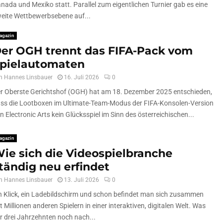
nada und Mexiko statt. Parallel zum eigentlichen Turnier gab es eine
eite Wettbewerbsebene auf...
agazin
er OGH trennt das FIFA-Pack vom
pielautomaten
n
Hannes Linsbauer
16. Juli 2026
0
r Oberste Gerichtshof (OGH) hat am 18. Dezember 2025 entschieden,
ss die Lootboxen im Ultimate-Team-Modus der FIFA-Konsolen-Version
n Electronic Arts kein Glücksspiel im Sinn des österreichischen...
agazin
ie sich die Videospielbranche
tändig neu erfindet
n
Hannes Linsbauer
13. Juli 2026
0
n Klick, ein Ladebildschirm und schon befindet man sich zusammen
t Millionen anderen Spielern in einer interaktiven, digitalen Welt. Was
r drei Jahrzehnten noch nach...