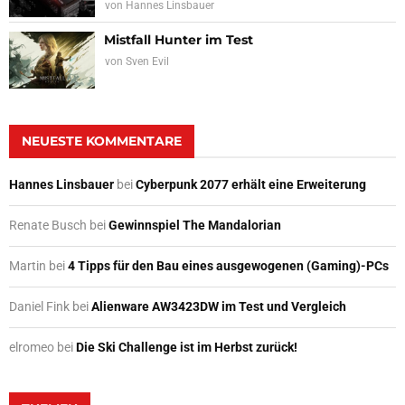
von
Hannes Linsbauer
Mistfall Hunter im Test
von
Sven Evil
NEUESTE KOMMENTARE
Hannes Linsbauer
bei
Cyberpunk 2077 erhält eine Erweiterung
Renate Busch
bei
Gewinnspiel The Mandalorian
Martin
bei
4 Tipps für den Bau eines ausgewogenen (Gaming)-PCs
Daniel Fink
bei
Alienware AW3423DW im Test und Vergleich
elromeo
bei
Die Ski Challenge ist im Herbst zurück!