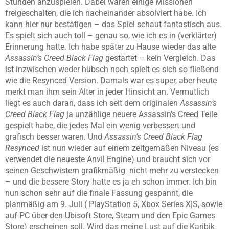
Stunden anzuspielen. Dabei waren einige Missionen
freigeschalten, die ich nacheinander absolviert habe. Ich
kann hier nur bestätigen – das Spiel schaut fantastisch aus.
Es spielt sich auch toll – genau so, wie ich es in (verklärter)
Erinnerung hatte. Ich habe später zu Hause wieder das alte
Assassin’s Creed Black Flag
gestartet – kein Vergleich. Das
ist inzwischen weder hübsch noch spielt es sich so fließend
wie die Resynced Version. Damals war es super, aber heute
merkt man ihm sein Alter in jeder Hinsicht an. Vermutlich
liegt es auch daran, dass ich seit dem originalen
Assassin’s
Creed Black Flag
ja unzählige neuere Assassin’s Creed Teile
gespielt habe, die jedes Mal ein wenig verbessert und
grafisch besser waren. Und
Assassin’s Creed Black Flag
Resynced
ist nun wieder auf einem zeitgemäßen Niveau (es
verwendet die neueste Anvil Engine) und braucht sich vor
seinen Geschwistern grafikmäßig nicht mehr zu verstecken
– und die bessere Story hatte es ja eh schon immer. Ich bin
nun schon sehr auf die finale Fassung gespannt, die
planmäßig am 9. Juli ( PlayStation 5, Xbox Series X|S, sowie
auf PC über den Ubisoft Store, Steam und den Epic Games
Store) erscheinen soll. Wird das meine Lust auf die Karibik