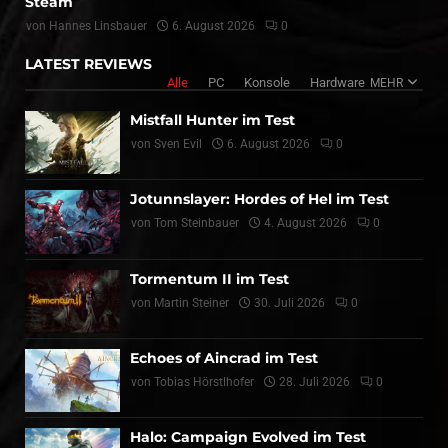
Steam
von
Hannes Linsbauer
6. August 2026
0
LATEST REVIEWS
Alle
PC
Konsole
Hardware
MEHR
Mistfall Hunter im Test
von
Sven Evil
6. August 2026
0
Jotunnslayer: Hordes of Hel im Test
von
Tom Steinbauer
4. August 2026
0
Tormentum II im Test
von
Martin Steiner
30. Juli 2026
0
Echoes of Aincrad im Test
von
Tobias Hörstlhofer
28. Juli 2026
0
Halo: Campaign Evolved im Test