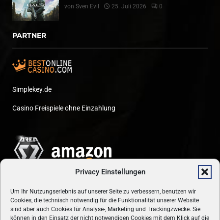
von
Sven Evil
25. Juli 2026
0
PARTNER
Simplekey.de
Casino Freispiele ohne Einzahlung
Privacy Einstellungen
Um Ihr Nutzungserlebnis auf unserer Seite zu verbessern, benutzen wir
Cookies, die technisch notwendig für die Funktionalität unserer Website
sind aber auch Cookies für Analyse-, Marketing und Trackingzwecke. Sie
können in den Einsatz der nicht notwendigen Cookies mit dem Klick auf die