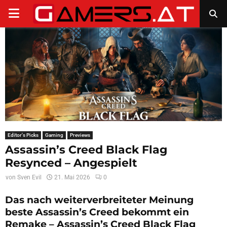
PRIMARY
MENU
Editor's Picks
Gaming
Previews
Assassin’s Creed Black Flag
Resynced – Angespielt
von
Sven Evil
21. Mai 2026
0
Das nach weiterverbreiteter Meinung
beste Assassin’s Creed bekommt ein
Remake – Assassin’s Creed Black Flag