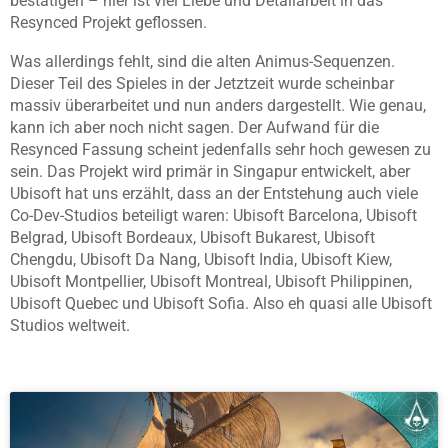
bestätigen – hier ist viel Liebe und Detailarbeit in das
Resynced Projekt geflossen.
Was allerdings fehlt, sind die alten Animus-Sequenzen.
Dieser Teil des Spieles in der Jetztzeit wurde scheinbar
massiv überarbeitet und nun anders dargestellt. Wie genau,
kann ich aber noch nicht sagen. Der Aufwand für die
Resynced Fassung scheint jedenfalls sehr hoch gewesen zu
sein.
Das Projekt wird primär in Singapur entwickelt, aber
Ubisoft hat uns erzählt, dass an der Entstehung auch viele
Co-Dev-Studios beteiligt waren: Ubisoft Barcelona, Ubisoft
Belgrad, Ubisoft Bordeaux, Ubisoft Bukarest, Ubisoft
Chengdu, Ubisoft Da Nang, Ubisoft India, Ubisoft Kiew,
Ubisoft Montpellier, Ubisoft Montreal, Ubisoft Philippinen,
Ubisoft Quebec und Ubisoft Sofia. Also eh quasi alle Ubisoft
Studios weltweit.