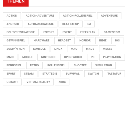
THEMEN
ACTION
ACTION-ADVENTURE
ACTION-ROLLENSPIEL
ADVENTURE
ANDROID
AUFBAUSTRATEGIE
BEAT 'EM UP
E3
ECHTZEITSTRATEGIE
ESPORT
EVENT
FREE2PLAY
GAMESCOM
GEWINNSPIEL
HARDWARE
HEADSET
HORROR
INDIE
IOS
JUMP 'N' RUN
KONSOLE
LINUX
MAC
MAUS
MESSE
MMO
MOBILE
NINTENDO
OPEN-WORLD
PC
PLAYSTATION
RENNSPIEL
RETRO
ROLLENSPIEL
SHOOTER
SIMULATION
SPORT
STEAM
STRATEGIE
SURVIVAL
SWITCH
TASTATUR
UBISOFT
VIRTUAL REALITY
XBOX