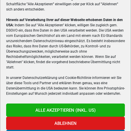
Schaltfläche
"
Alle Akzeptieren
"
einwilligen oder per Klick auf
"
Ablehnen
"
sich anders entscheiden.
Hinweis auf Verarbeitung Ihrer auf dieser Webseite erhobenen Daten in den
USA:
Indem Sie auf "Alle Akzeptieren" klicken, willigen Sie zugleich gem.
ÜBER UNS
DSGVO ein, dass Ihre Daten in den USA verarbeitet werden. Die USA werden
vom Europäischen Gerichtshof als ein Land mit einem nach EU-Standards
VON GAMERN, FÜR GAMER! Gamers.at ist das älteste Online-
unzureichendem Datenschutzniveau eingeschätzt. Es besteht insbesondere
Spielemagazin Österreichs und bringt täglich aktuelle News,
das Risiko, dass Ihre Daten durch US-Behörden, zu Kontroll- und zu
Reviews und Videos zu PC- und Konsolenspielen, Gaming-
Überwachungszwecken, möglicherweise auch ohne
Rechtsbehelfsmöglichkeiten, verarbeitet werden können. Wenn Sie auf
Hardware und aus der Welt des e-Sport's.
"Ablehnen" klicken, findet die vorgehend beschriebene Übermittlung nicht
statt.
Schreib uns:
redaktion@gamers.at
In unserer Datenschutzerklärung und Cookie-Richtlinie informieren wir Sie
über diese Tools und Partner und erklären Ihnen genau, was eine
FOLGE UNS
Datenübermittlung in die USA bedeuten kann. Sie können Ihre Privatsphäre-
Einstellungen auf Wunsch jederzeit individuell anpassen oder widerrufen.
ALLE AKZEPTIEREN (INKL. US)
ABLEHNEN