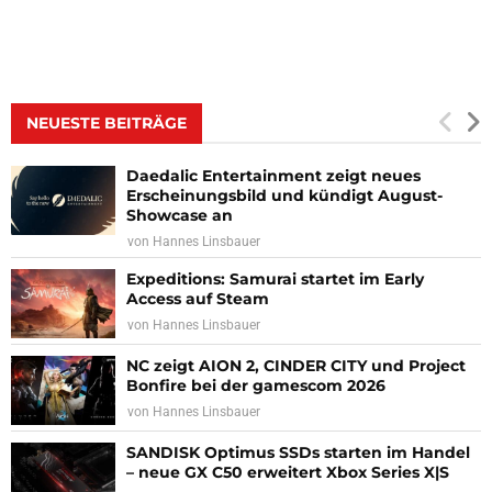
NEUESTE BEITRÄGE
Daedalic Entertainment zeigt neues
Erscheinungsbild und kündigt August-
Showcase an
von
Hannes Linsbauer
Expeditions: Samurai startet im Early
Access auf Steam
von
Hannes Linsbauer
NC zeigt AION 2, CINDER CITY und Project
Bonfire bei der gamescom 2026
von
Hannes Linsbauer
SANDISK Optimus SSDs starten im Handel
– neue GX C50 erweitert Xbox Series X|S