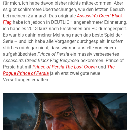
für mich, ich habe davon bisher nichts mitbekommen. Aber
es gibt schlimmere Überraschungen, wie den letzten Besuch
bei meinem Zahnarzt. Das originale
Assassin’s Creed Black
Flag
habe ich jedoch in DEUTLICH angenehmerer Erinnerung,
ich habe es 2013 kurz nach Erscheinen am PC durchgespielt.
Es war bis dahin meiner Meinung nach das beste Spiel der
Serie – und ich habe alle Vorgänger durchgespielt. Insofern
stört es mich gar nicht, dass wir nun anstelle von einem
aufgehübschten
Prince of Persia
ein massiv verbessertes
Assassin’s Creed Black Flag Resynced
bekommen. Prince of
Persia hat mit
Prince of Persia The Lost Crown
und
The
Rogue Prince of Persia
ja eh erst zwei gute neue
Versoftungen erhalten.