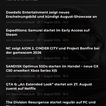
Daedalic Entertainment zeigt neues
Erscheinungsbild und kündigt August-Showcase an
von
Hannes Linsbauer
7. August 2026
0
Expeditions: Samurai startet im Early Access auf
Steam
von
Hannes Linsbauer
7. August 2026
0
NC zeigt AION 2, CINDER CITY und Project Bonfire bei
der gamescom 2026
von
Hannes Linsbauer
7. August 2026
0
SANDISK Optimus SSDs starten im Handel – neue GX
C50 erweitert Xbox Series X|S
von
Hannes Linsbauer
7. August 2026
0
GTA 6: „An Extended Look“ startet am 27. August
zuerst auf Netflix
von
Hannes Linsbauer
6. August 2026
0
The Division Resurgence startet regulär auf PC und