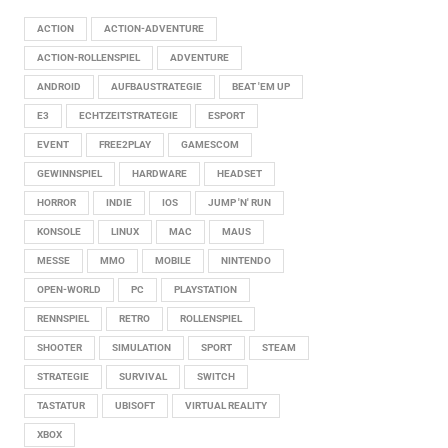
ACTION
ACTION-ADVENTURE
ACTION-ROLLENSPIEL
ADVENTURE
ANDROID
AUFBAUSTRATEGIE
BEAT 'EM UP
E3
ECHTZEITSTRATEGIE
ESPORT
EVENT
FREE2PLAY
GAMESCOM
GEWINNSPIEL
HARDWARE
HEADSET
HORROR
INDIE
IOS
JUMP 'N' RUN
KONSOLE
LINUX
MAC
MAUS
MESSE
MMO
MOBILE
NINTENDO
OPEN-WORLD
PC
PLAYSTATION
RENNSPIEL
RETRO
ROLLENSPIEL
SHOOTER
SIMULATION
SPORT
STEAM
STRATEGIE
SURVIVAL
SWITCH
TASTATUR
UBISOFT
VIRTUAL REALITY
XBOX