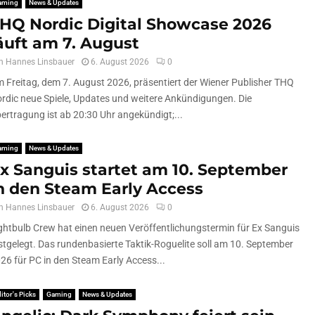
aming
News & Updates
HQ Nordic Digital Showcase 2026
äuft am 7. August
n
Hannes Linsbauer
6. August 2026
0
 Freitag, dem 7. August 2026, präsentiert der Wiener Publisher THQ
rdic neue Spiele, Updates und weitere Ankündigungen. Die
ertragung ist ab 20:30 Uhr angekündigt;...
aming
News & Updates
x Sanguis startet am 10. September
n den Steam Early Access
n
Hannes Linsbauer
6. August 2026
0
ghtbulb Crew hat einen neuen Veröffentlichungstermin für Ex Sanguis
stgelegt. Das rundenbasierte Taktik-Roguelite soll am 10. September
26 für PC in den Steam Early Access...
itor's Picks
Gaming
News & Updates