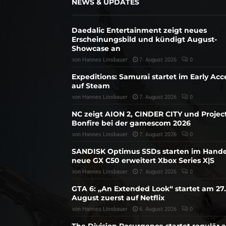
NEWS & UPDATES
Daedalic Entertainment zeigt neues
Erscheinungsbild und kündigt August-
Showcase an
von
Hannes Linsbauer
7. August 2026
0
Expeditions: Samurai startet im Early Acc
auf Steam
von
Hannes Linsbauer
7. August 2026
0
NC zeigt AION 2, CINDER CITY und Projec
Bonfire bei der gamescom 2026
von
Hannes Linsbauer
7. August 2026
0
SANDISK Optimus SSDs starten im Hande
neue GX C50 erweitert Xbox Series X|S
von
Hannes Linsbauer
7. August 2026
0
GTA 6: „An Extended Look“ startet am 27.
August zuerst auf Netflix
von
Hannes Linsbauer
6. August 2026
0
The Division Resurgence startet regulär 