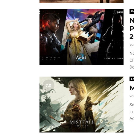
G
N
P
2
vo
NC
CI
De
Ea
7.0
M
vo
Sc
in
Ac