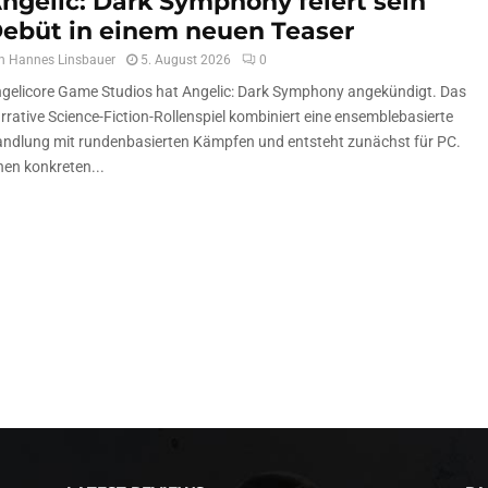
ngelic: Dark Symphony feiert sein
ebüt in einem neuen Teaser
n
Hannes Linsbauer
5. August 2026
0
gelicore Game Studios hat Angelic: Dark Symphony angekündigt. Das
rrative Science-Fiction-Rollenspiel kombiniert eine ensemblebasierte
ndlung mit rundenbasierten Kämpfen und entsteht zunächst für PC.
nen konkreten...