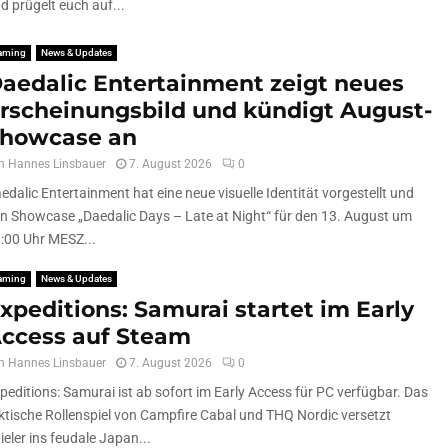
d prügelt euch auf...
aming
News & Updates
aedalic Entertainment zeigt neues
rscheinungsbild und kündigt August-
howcase an
n
Hannes Linsbauer
7. August 2026
0
edalic Entertainment hat eine neue visuelle Identität vorgestellt und
n Showcase „Daedalic Days – Late at Night“ für den 13. August um
:00 Uhr MESZ...
aming
News & Updates
xpeditions: Samurai startet im Early
ccess auf Steam
n
Hannes Linsbauer
7. August 2026
0
peditions: Samurai ist ab sofort im Early Access für PC verfügbar. Das
ktische Rollenspiel von Campfire Cabal und THQ Nordic versetzt
ieler ins feudale Japan...