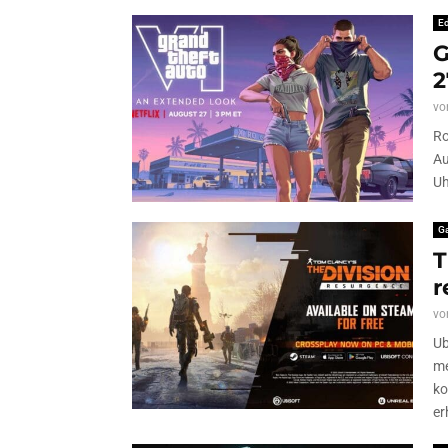
Ed
G
2
vo
Ro
Au
Uh
G
T
r
vo
Ub
me
ko
er