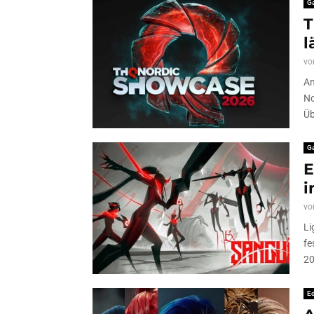
G
T
l
vo
Am
No
Üb
G
E
i
vo
Li
fe
20
Ed