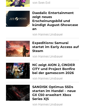
von
Sven Evil
Daedalic Entertainment
zeigt neues
Erscheinungsbild und
kündigt August-Showcase
an
von
Hannes Linsbauer
Expeditions: Samurai
startet im Early Access auf
Steam
von
Hannes Linsbauer
NC zeigt AION 2, CINDER
CITY und Project Bonfire
bei der gamescom 2026
von
Hannes Linsbauer
SANDISK Optimus SSDs
starten im Handel – neue
GX C50 erweitert Xbox
Series X|S
von
Hannes Linsbauer