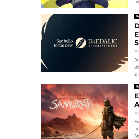
un
G
D
E
S
vo
Da
de
21
G
E
A
vo
Ex
ta
Sp