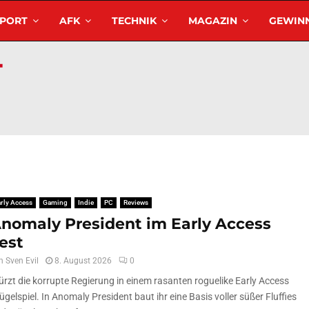
SPORT
AFK
TECHNIK
MAGAZIN
GEWINN
rly Access
Gaming
Indie
PC
Reviews
nomaly President im Early Access
est
n
Sven Evil
8. August 2026
0
ürzt die korrupte Regierung in einem rasanten roguelike Early Access
ügelspiel. In Anomaly President baut ihr eine Basis voller süßer Fluffies