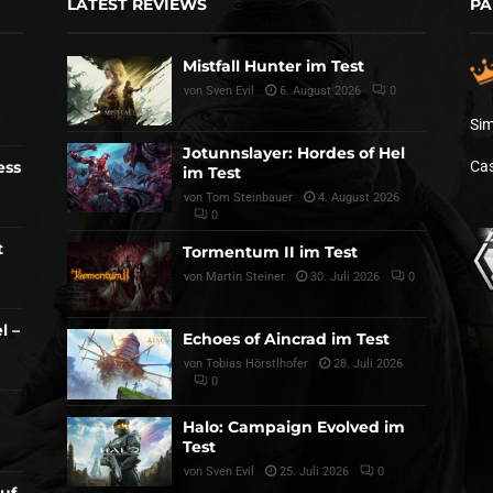
LATEST REVIEWS
PA
Mistfall Hunter im Test
von
Sven Evil
6. August 2026
0
Sim
Jotunnslayer: Hordes of Hel
ess
Cas
im Test
von
Tom Steinbauer
4. August 2026
0
t
Tormentum II im Test
von
Martin Steiner
30. Juli 2026
0
l –
Echoes of Aincrad im Test
von
Tobias Hörstlhofer
28. Juli 2026
0
Halo: Campaign Evolved im
Test
von
Sven Evil
25. Juli 2026
0
auf