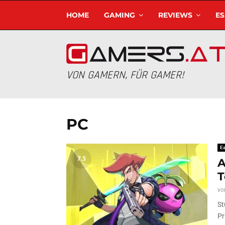
HOME
GAMING
REVIEWS
E
VON GAMERN, FÜR GAMER!
PC
Ea
7.5
A
T
vo
St
Pr