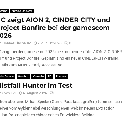
aming
News & Updates
C zeigt AION 2, CINDER CITY und
roject Bonfire bei der gamescom
026
n
Hannes Linsbauer
7. August 2026
0
 zeigt bei der gamescom 2026 die kommenden Titel AION 2, CINDER
TY und Project Bonfire. Geplant sind ein neuer CINDER-CITY-Trailer,
tails zum AION-2-Early-Access und...
rly Access
Gaming
Konsole
PC
Reviews
istfall Hunter im Test
n
Sven Evil
6. August 2026
0
hon über eine Million Spieler (Game Pass lässt grüßen) tummeln sich
 einer vom Gyldennebel verschlungenen Welt im neuen Extraction
tion-Rollenspiel des chinesischen Entwicklers Bellring...