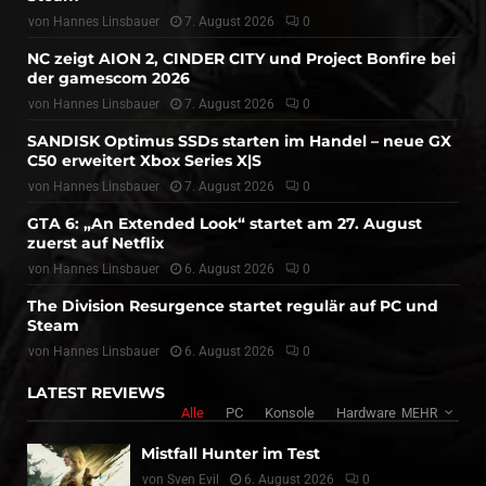
von
Hannes Linsbauer
7. August 2026
0
NC zeigt AION 2, CINDER CITY und Project Bonfire bei
der gamescom 2026
von
Hannes Linsbauer
7. August 2026
0
SANDISK Optimus SSDs starten im Handel – neue GX
C50 erweitert Xbox Series X|S
von
Hannes Linsbauer
7. August 2026
0
GTA 6: „An Extended Look“ startet am 27. August
zuerst auf Netflix
von
Hannes Linsbauer
6. August 2026
0
The Division Resurgence startet regulär auf PC und
Steam
von
Hannes Linsbauer
6. August 2026
0
LATEST REVIEWS
Alle
PC
Konsole
Hardware
MEHR
Mistfall Hunter im Test
von
Sven Evil
6. August 2026
0