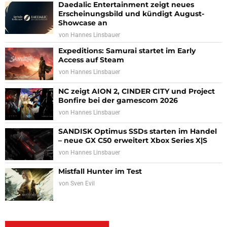
Daedalic Entertainment zeigt neues
Erscheinungsbild und kündigt August-
Showcase an
von
Hannes Linsbauer
Expeditions: Samurai startet im Early
Access auf Steam
von
Hannes Linsbauer
NC zeigt AION 2, CINDER CITY und Project
Bonfire bei der gamescom 2026
von
Hannes Linsbauer
SANDISK Optimus SSDs starten im Handel
– neue GX C50 erweitert Xbox Series X|S
von
Hannes Linsbauer
Mistfall Hunter im Test
von
Sven Evil