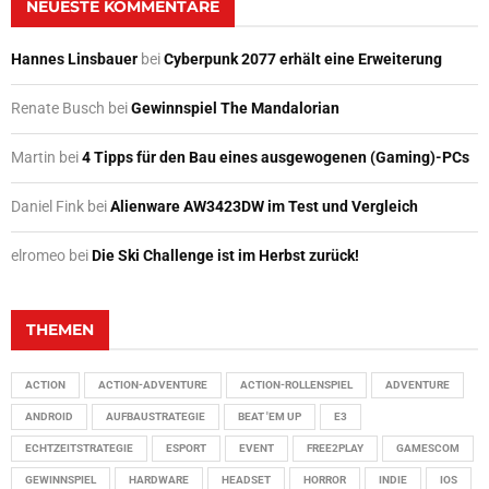
NEUESTE KOMMENTARE
Hannes Linsbauer
bei
Cyberpunk 2077 erhält eine Erweiterung
Renate Busch
bei
Gewinnspiel The Mandalorian
Martin
bei
4 Tipps für den Bau eines ausgewogenen (Gaming)-PCs
Daniel Fink
bei
Alienware AW3423DW im Test und Vergleich
elromeo
bei
Die Ski Challenge ist im Herbst zurück!
THEMEN
ACTION
ACTION-ADVENTURE
ACTION-ROLLENSPIEL
ADVENTURE
ANDROID
AUFBAUSTRATEGIE
BEAT 'EM UP
E3
ECHTZEITSTRATEGIE
ESPORT
EVENT
FREE2PLAY
GAMESCOM
GEWINNSPIEL
HARDWARE
HEADSET
HORROR
INDIE
IOS