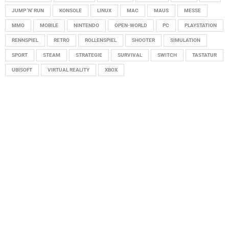
JUMP 'N' RUN
KONSOLE
LINUX
MAC
MAUS
MESSE
MMO
MOBILE
NINTENDO
OPEN-WORLD
PC
PLAYSTATION
RENNSPIEL
RETRO
ROLLENSPIEL
SHOOTER
SIMULATION
SPORT
STEAM
STRATEGIE
SURVIVAL
SWITCH
TASTATUR
UBISOFT
VIRTUAL REALITY
XBOX