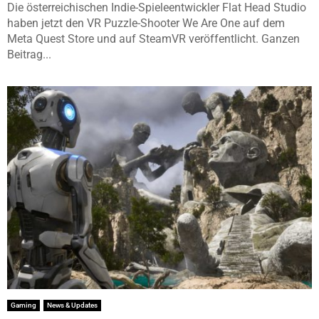
Die österreichischen Indie-Spieleentwickler Flat Head Studio
haben jetzt den VR Puzzle-Shooter We Are One auf dem
Meta Quest Store und auf SteamVR veröffentlicht. Ganzen
Beitrag...
Gaming
News & Updates