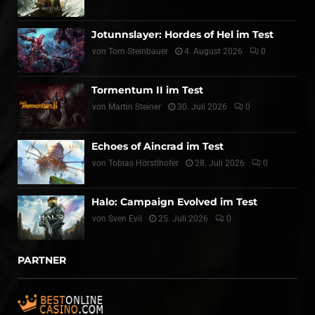
Jotunnslayer: Hordes of Hel im Test
von
Tom Steinbauer
4. August 2026
0
Tormentum II im Test
von
Martin Steiner
30. Juli 2026
0
Echoes of Aincrad im Test
von
Tobias Hörstlhofer
28. Juli 2026
0
Halo: Campaign Evolved im Test
von
Sven Evil
25. Juli 2026
0
PARTNER