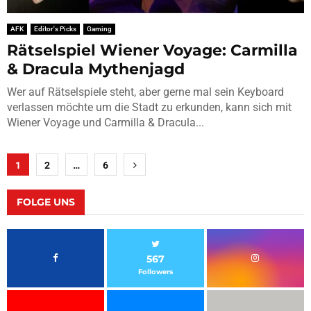
AFK
Editor's Picks
Gaming
Rätselspiel Wiener Voyage: Carmilla
& Dracula Mythenjagd
Wer auf Rätselspiele steht, aber gerne mal sein Keyboard
verlassen möchte um die Stadt zu erkunden, kann sich mit
Wiener Voyage und Carmilla & Dracula...
Seitennummerierung
1
2
…
6
der
Beiträge
FOLGE UNS
567
Followers