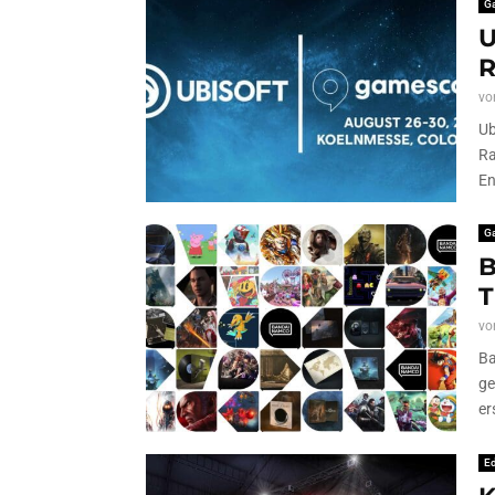
G
U
R
vo
Ub
Ra
En
G
B
T
vo
Ba
ge
er
Ed