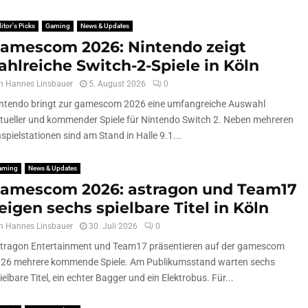
itor's Picks
Gaming
News & Updates
amescom 2026: Nintendo zeigt
ahlreiche Switch-2-Spiele in Köln
n
Hannes Linsbauer
5. August 2026
0
ntendo bringt zur gamescom 2026 eine umfangreiche Auswahl
tueller und kommender Spiele für Nintendo Switch 2. Neben mehreren
spielstationen sind am Stand in Halle 9.1...
aming
News & Updates
amescom 2026: astragon und Team17
eigen sechs spielbare Titel in Köln
n
Hannes Linsbauer
30. Juli 2026
0
tragon Entertainment und Team17 präsentieren auf der gamescom
26 mehrere kommende Spiele. Am Publikumsstand warten sechs
ielbare Titel, ein echter Bagger und ein Elektrobus. Für...