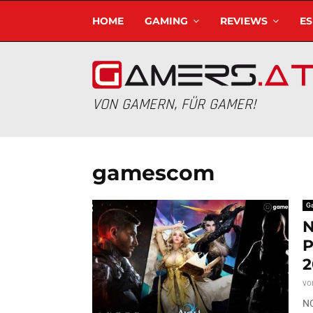
HOME
GAMING
REVIEWS
E
VON GAMERN, FÜR GAMER!
gamescom
G
N
P
2
vo
NC