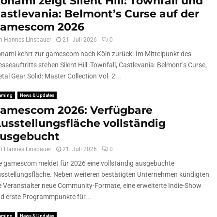
onami zeigt Silent Hill: Townfall und
astlevania: Belmont’s Curse auf der
amescom 2026
n
Hannes Linsbauer
21. Juli 2026
0
nami kehrt zur gamescom nach Köln zurück. Im Mittelpunkt des
sseauftritts stehen Silent Hill: Townfall, Castlevania: Belmont’s Curse,
tal Gear Solid: Master Collection Vol. 2...
aming
News & Updates
amescom 2026: Verfügbare
usstellungsfläche vollständig
usgebucht
n
Hannes Linsbauer
21. Juli 2026
0
e gamescom meldet für 2026 eine vollständig ausgebuchte
sstellungsfläche. Neben weiteren bestätigten Unternehmen kündigten
e Veranstalter neue Community-Formate, eine erweiterte Indie-Show
d erste Programmpunkte für...
aming
News & Updates