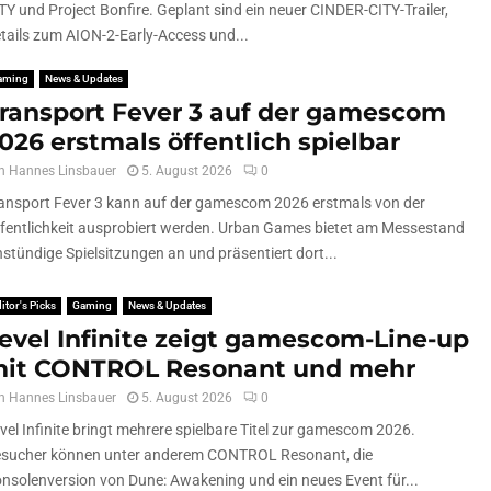
TY und Project Bonfire. Geplant sind ein neuer CINDER-CITY-Trailer,
tails zum AION-2-Early-Access und...
aming
News & Updates
ransport Fever 3 auf der gamescom
026 erstmals öffentlich spielbar
n
Hannes Linsbauer
5. August 2026
0
ansport Fever 3 kann auf der gamescom 2026 erstmals von der
fentlichkeit ausprobiert werden. Urban Games bietet am Messestand
nstündige Spielsitzungen an und präsentiert dort...
itor's Picks
Gaming
News & Updates
evel Infinite zeigt gamescom-Line-up
it CONTROL Resonant und mehr
n
Hannes Linsbauer
5. August 2026
0
vel Infinite bringt mehrere spielbare Titel zur gamescom 2026.
sucher können unter anderem CONTROL Resonant, die
nsolenversion von Dune: Awakening und ein neues Event für...