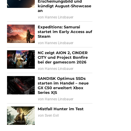
Erscheinungsbild und
kündigt August-Showcase
an
von
Hannes Linsbauer
Expeditions: Samurai
startet im Early Access auf
Steam
von
Hannes Linsbauer
NC zeigt AION 2, CINDER
CITY und Project Bonfire
bei der gamescom 2026
von
Hannes Linsbauer
SANDISK Optimus SSDs
starten im Handel – neue
GX C50 erweitert Xbox
Series X|S
von
Hannes Linsbauer
Mistfall Hunter im Test
von
Sven Evil