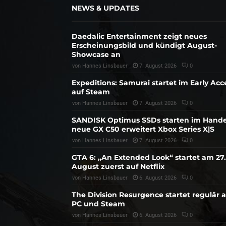
NEWS & UPDATES
Daedalic Entertainment zeigt neues
Erscheinungsbild und kündigt August-
Showcase an
von
Hannes Linsbauer
7. August 2026
0
Expeditions: Samurai startet im Early Acc
auf Steam
von
Hannes Linsbauer
7. August 2026
0
SANDISK Optimus SSDs starten im Hande
neue GX C50 erweitert Xbox Series X|S
von
Hannes Linsbauer
7. August 2026
0
GTA 6: „An Extended Look“ startet am 27.
August zuerst auf Netflix
von
Hannes Linsbauer
6. August 2026
0
The Division Resurgence startet regulär 
PC und Steam
von
Hannes Linsbauer
6. August 2026
0