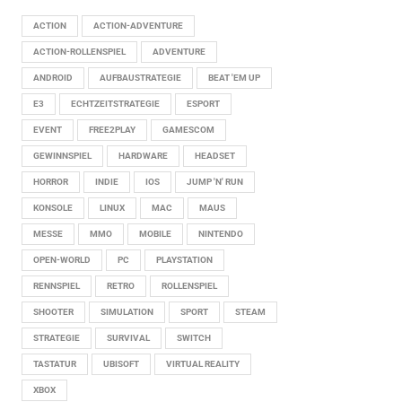
ACTION
ACTION-ADVENTURE
ACTION-ROLLENSPIEL
ADVENTURE
ANDROID
AUFBAUSTRATEGIE
BEAT 'EM UP
E3
ECHTZEITSTRATEGIE
ESPORT
EVENT
FREE2PLAY
GAMESCOM
GEWINNSPIEL
HARDWARE
HEADSET
HORROR
INDIE
IOS
JUMP 'N' RUN
KONSOLE
LINUX
MAC
MAUS
MESSE
MMO
MOBILE
NINTENDO
OPEN-WORLD
PC
PLAYSTATION
RENNSPIEL
RETRO
ROLLENSPIEL
SHOOTER
SIMULATION
SPORT
STEAM
STRATEGIE
SURVIVAL
SWITCH
TASTATUR
UBISOFT
VIRTUAL REALITY
XBOX