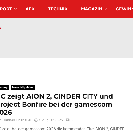
SPORT
AFK
TECHNIK
MAGAZIN
GEWINN
aming
News & Updates
C zeigt AION 2, CINDER CITY und
roject Bonfire bei der gamescom
026
n
Hannes Linsbauer
7. August 2026
0
 zeigt bei der gamescom 2026 die kommenden Titel AION 2, CINDER