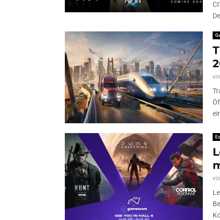
CI
De
G
T
2
vo
Tr
Öf
ei
Ed
L
m
vo
Le
Be
Ko