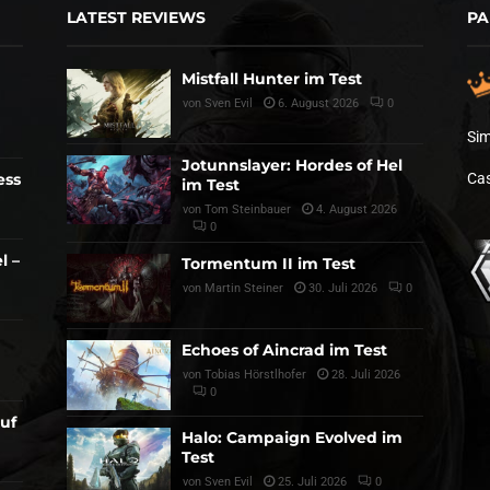
LATEST REVIEWS
PA
Mistfall Hunter im Test
von
Sven Evil
6. August 2026
0
Sim
Jotunnslayer: Hordes of Hel
ess
Cas
im Test
von
Tom Steinbauer
4. August 2026
0
l –
Tormentum II im Test
von
Martin Steiner
30. Juli 2026
0
Echoes of Aincrad im Test
von
Tobias Hörstlhofer
28. Juli 2026
0
auf
Halo: Campaign Evolved im
Test
von
Sven Evil
25. Juli 2026
0