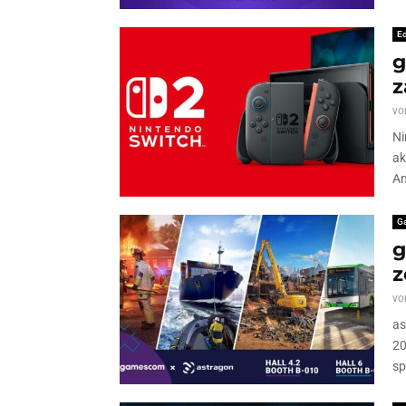
Ed
g
z
vo
Ni
ak
An
G
g
z
vo
as
20
sp