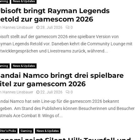
aming
News & Updates
bisoft bringt Rayman Legends
etold zur gamescom 2026
n
Hannes Linsbauer
28. Juli 2026
0
isoft stellt auf der gamescom 2026 eine spielbare Version von
yman Legends Retold vor. Daneben kehrt die Community Lounge mit
twicklergesprächen und Livestreams zurück, während...
aming
News & Updates
andai Namco bringt drei spielbare
itel zur gamescom 2026
n
Hannes Linsbauer
22. Juli 2026
0
ndai Namco hat sein Line-up für die gamescom 2026 bekannt
geben. Am Stand des Publishers können Besucherinnen und Besucher
stmals Ace Combat 8: Wings of...
itor's Picks
Gaming
News & Updates