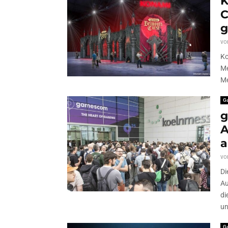
K
C
g
vo
Ko
Me
Me
G
g
A
a
vo
Di
Au
di
un
G