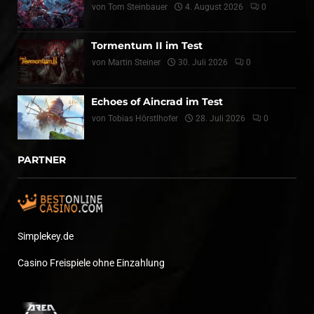
von
Tom Steinbauer
4. August 2026
0
Tormentum II im Test
von
Martin Steiner
30. Juli 2026
0
Echoes of Aincrad im Test
von
Tobias Hörstlhofer
28. Juli 2026
0
PARTNER
Simplekey.de
Casino Freispiele ohne Einzahlung