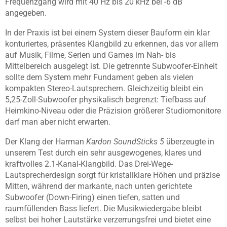
Frequenzgang wird mit 40 Hz bis 20 kHz bei -6 dB
angegeben.
In der Praxis ist bei einem System dieser Bauform ein klar
konturiertes, präsentes Klangbild zu erkennen, das vor allem
auf Musik, Filme, Serien und Games im Nah- bis
Mittelbereich ausgelegt ist. Die getrennte Subwoofer-Einheit
sollte dem System mehr Fundament geben als vielen
kompakten Stereo-Lautsprechern. Gleichzeitig bleibt ein
5,25-Zoll-Subwoofer physikalisch begrenzt: Tiefbass auf
Heimkino-Niveau oder die Präzision größerer Studiomonitore
darf man aber nicht erwarten.
Der Klang der Harman
Kardon SoundSticks 5
überzeugte in
unserem Test durch ein sehr ausgewogenes, klares und
kraftvolles 2.1-Kanal-Klangbild. Das Drei-Wege-
Lautsprecherdesign sorgt für kristallklare Höhen und präzise
Mitten, während der markante, nach unten gerichtete
Subwoofer (Down-Firing) einen tiefen, satten und
raumfüllenden Bass liefert. Die Musikwiedergabe bleibt
selbst bei hoher Lautstärke verzerrungsfrei und bietet eine