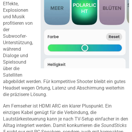
Effekte,
Explosionen
und Musik
profitieren von
der
Subwoofer-
Unterstützung,
während
Dialoge und
Spielsound
über die
Satelliten
abgebildet werden. Für kompetitive Shooter bleibt ein gutes
Headset wegen Ortung, Latenz und Abschirmung weiterhin
die präzisere Lösung.
Am Fernseher ist HDMI ARC ein klarer Pluspunkt. Ein
einziges Kabel genügt für die Verbindung, die
Lautstärkesteuerung kann je nach TV-Setup einfacher in den
Alltag integriert werden. Damit konkurrieren die
SoundSticks
5
nicht nur mit PC-Speakern, sondern auch mit kompakten