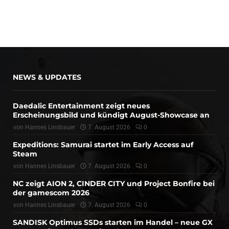
NEWS & UPDATES
Daedalic Entertainment zeigt neues
Erscheinungsbild und kündigt August-Showcase an
von
Hannes Linsbauer
7. August 2026
0
Expeditions: Samurai startet im Early Access auf
Steam
von
Hannes Linsbauer
7. August 2026
0
NC zeigt AION 2, CINDER CITY und Project Bonfire bei
der gamescom 2026
von
Hannes Linsbauer
7. August 2026
0
SANDISK Optimus SSDs starten im Handel – neue GX