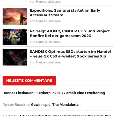
von
Hannes Linsbauer
Expeditions: Samurai startet im Early
Access auf Steam
von
Hannes Linsbauer
NC zeigt AION 2, CINDER CITY und Project
Bonfire bei der gamescom 2026
von
Hannes Linsbauer
SANDISK Optimus SSDs starten im Handel
– neue GX C50 erweitert Xbox Series X|S
von
Hannes Linsbauer
NEUESTE KOMMENTARE
Hannes Linsbauer
bei
Cyberpunk 2077 erhält eine Erweiterung
Renate Busch
bei
Gewinnspiel The Mandalorian