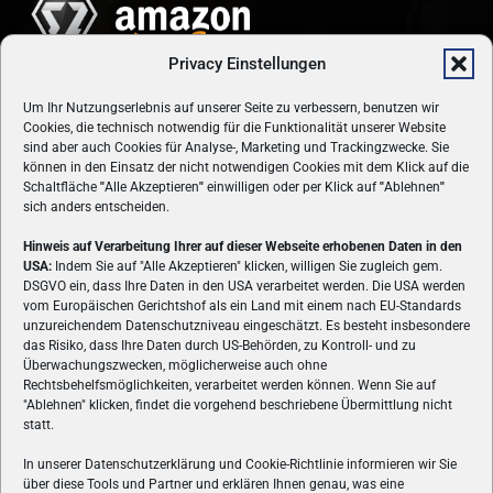
Privacy Einstellungen
Um Ihr Nutzungserlebnis auf unserer Seite zu verbessern, benutzen wir
Cookies, die technisch notwendig für die Funktionalität unserer Website
sind aber auch Cookies für Analyse-, Marketing und Trackingzwecke. Sie
können in den Einsatz der nicht notwendigen Cookies mit dem Klick auf die
Schaltfläche
"
Alle Akzeptieren
"
einwilligen oder per Klick auf
"
Ablehnen
"
sich anders entscheiden.
Hinweis auf Verarbeitung Ihrer auf dieser Webseite erhobenen Daten in den
USA:
Indem Sie auf "Alle Akzeptieren" klicken, willigen Sie zugleich gem.
ÜBER UNS
DSGVO ein, dass Ihre Daten in den USA verarbeitet werden. Die USA werden
vom Europäischen Gerichtshof als ein Land mit einem nach EU-Standards
VON GAMERN, FÜR GAMER! Gamers.at ist das älteste Online-
unzureichendem Datenschutzniveau eingeschätzt. Es besteht insbesondere
Spielemagazin Österreichs und bringt täglich aktuelle News,
das Risiko, dass Ihre Daten durch US-Behörden, zu Kontroll- und zu
Reviews und Videos zu PC- und Konsolenspielen, Gaming-
Überwachungszwecken, möglicherweise auch ohne
Hardware und aus der Welt des e-Sport's.
Rechtsbehelfsmöglichkeiten, verarbeitet werden können. Wenn Sie auf
"Ablehnen" klicken, findet die vorgehend beschriebene Übermittlung nicht
Schreib uns:
redaktion@gamers.at
statt.
In unserer Datenschutzerklärung und Cookie-Richtlinie informieren wir Sie
über diese Tools und Partner und erklären Ihnen genau, was eine
FOLGE UNS