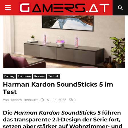
PRIMARY
MENU
Gaming
Hardware
Reviews
Technik
Harman Kardon SoundSticks 5 im
Test
von
Hannes Linsbauer
16. Juni 2026
0
Die
Harman Kardon SoundSticks 5
führen
das transparente 2.1-Design der Serie fort,
setzen aber stärker auf Wohnzimmer- und