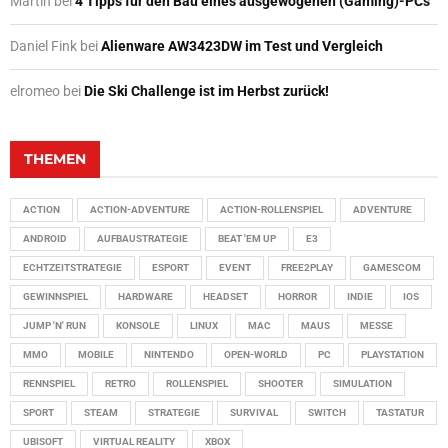
Martin
bei
4 Tipps für den Bau eines ausgewogenen (Gaming)-PCs
Daniel Fink
bei
Alienware AW3423DW im Test und Vergleich
elromeo
bei
Die Ski Challenge ist im Herbst zurück!
THEMEN
ACTION
ACTION-ADVENTURE
ACTION-ROLLENSPIEL
ADVENTURE
ANDROID
AUFBAUSTRATEGIE
BEAT 'EM UP
E3
ECHTZEITSTRATEGIE
ESPORT
EVENT
FREE2PLAY
GAMESCOM
GEWINNSPIEL
HARDWARE
HEADSET
HORROR
INDIE
IOS
JUMP 'N' RUN
KONSOLE
LINUX
MAC
MAUS
MESSE
MMO
MOBILE
NINTENDO
OPEN-WORLD
PC
PLAYSTATION
RENNSPIEL
RETRO
ROLLENSPIEL
SHOOTER
SIMULATION
SPORT
STEAM
STRATEGIE
SURVIVAL
SWITCH
TASTATUR
UBISOFT
VIRTUAL REALITY
XBOX