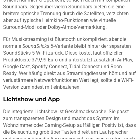
Soundbars. Gegenüber vielen Soundbars bieten sie eine
breitere optische Trennung durch die Satelliten, verzichten
aber auf typische Heimkino-Funktionen wie virtuelle
Surround-Modi oder Dolby-Atmos-Vermarktung.
Für Musikstreaming ist Bluetooth unkompliziert, aber die
normale
SoundSticks 5
-Variante bleibt hinter der separaten
SoundSticks 5 Wi-Fi zurück. Diese kostet laut offizieller
Produktseite 379,99 Euro und unterstützt zusätzlich AirPlay,
Google Cast, Spotify Connect, Tidal Connect und Roon
Ready. Wer häufig direkt aus Streamingdiensten hört und auf
verlustärmere Netzwerkfunktionen Wert legt, sollte die Wi-Fi-
Version zumindest mit einbeziehen.
Lichtshow und App
Die integrierte Lichtshow ist Geschmackssache. Sie passt
zum transparenten Design und macht das System im
Wohnzimmer oder Gaming-Setup auffälliger. Positiv ist, dass
die Beleuchtung grob über Tasten direkt am Lautsprecher
und genauer über die App angepasst bzw. wen es stört, auch