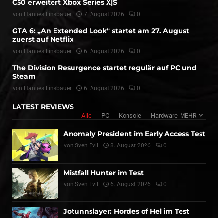
C50 erweitert Xbox Series X|S
von
Hannes Linsbauer
7. August 2026
0
GTA 6: „An Extended Look“ startet am 27. August
zuerst auf Netflix
von
Hannes Linsbauer
6. August 2026
0
The Division Resurgence startet regulär auf PC und
Steam
von
Hannes Linsbauer
6. August 2026
0
LATEST REVIEWS
Alle
PC
Konsole
Hardware
MEHR
Anomaly President im Early Access Test
von
Sven Evil
8. August 2026
0
Mistfall Hunter im Test
von
Sven Evil
6. August 2026
0
Jotunnslayer: Hordes of Hel im Test