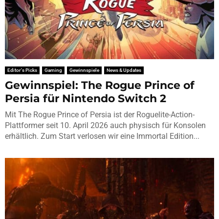
Editor's Picks
Gaming
Gewinnspiele
News & Updates
Gewinnspiel: The Rogue Prince of
Persia für Nintendo Switch 2
Mit The Rogue Prince of Persia ist der Roguelite-Action-
Plattformer seit 10. April 2026 auch physisch für Konsolen
erhältlich. Zum Start verlosen wir eine Immortal Edition...