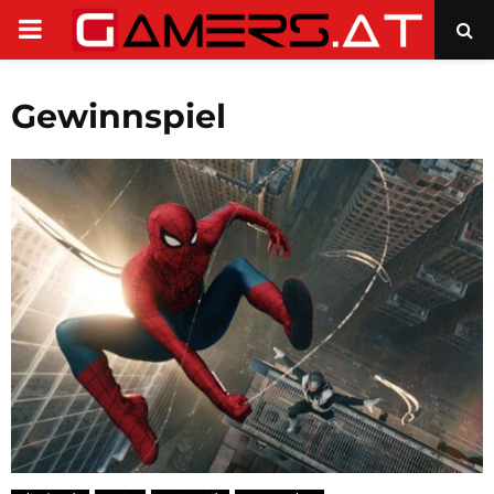
PRIMARY
MENU
Gewinnspiel