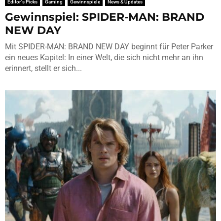
Editor's Picks
Gaming
Gewinnspiele
News & Updates
Gewinnspiel: SPIDER-MAN: BRAND
NEW DAY
Mit SPIDER-MAN: BRAND NEW DAY beginnt für Peter Parker
ein neues Kapitel: In einer Welt, die sich nicht mehr an ihn
erinnert, stellt er sich...