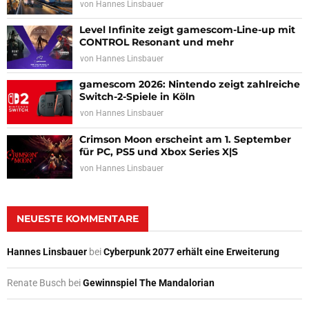
von
Hannes Linsbauer
Level Infinite zeigt gamescom-Line-up mit
CONTROL Resonant und mehr
von
Hannes Linsbauer
gamescom 2026: Nintendo zeigt zahlreiche
Switch-2-Spiele in Köln
von
Hannes Linsbauer
Crimson Moon erscheint am 1. September
für PC, PS5 und Xbox Series X|S
von
Hannes Linsbauer
NEUESTE KOMMENTARE
Hannes Linsbauer
bei
Cyberpunk 2077 erhält eine Erweiterung
Renate Busch
bei
Gewinnspiel The Mandalorian