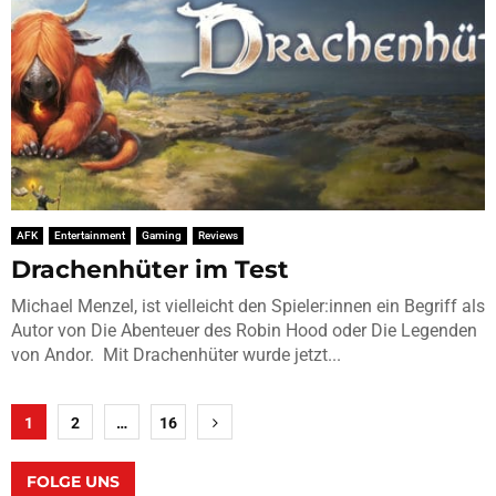
AFK
Entertainment
Gaming
Reviews
Drachenhüter im Test
Michael Menzel, ist vielleicht den Spieler:innen ein Begriff als
Autor von Die Abenteuer des Robin Hood oder Die Legenden
von Andor. Mit Drachenhüter wurde jetzt...
Seitennummerierung
1
2
…
16
der
Beiträge
FOLGE UNS