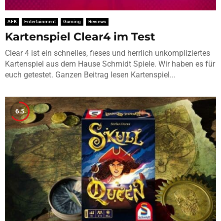
AFK
Entertainment
Gaming
Reviews
Kartenspiel Clear4 im Test
Clear 4 ist ein schnelles, fieses und herrlich unkompliziertes
Kartenspiel aus dem Hause Schmidt Spiele. Wir haben es für
euch getestet. Ganzen Beitrag lesen Kartenspiel...
6.5