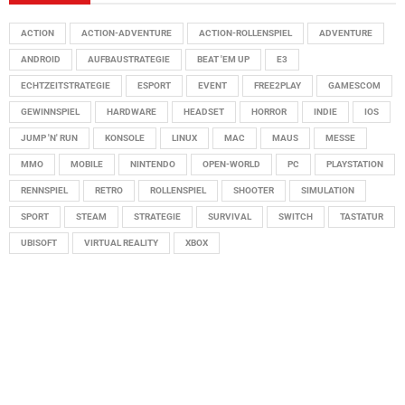
ACTION
ACTION-ADVENTURE
ACTION-ROLLENSPIEL
ADVENTURE
ANDROID
AUFBAUSTRATEGIE
BEAT 'EM UP
E3
ECHTZEITSTRATEGIE
ESPORT
EVENT
FREE2PLAY
GAMESCOM
GEWINNSPIEL
HARDWARE
HEADSET
HORROR
INDIE
IOS
JUMP 'N' RUN
KONSOLE
LINUX
MAC
MAUS
MESSE
MMO
MOBILE
NINTENDO
OPEN-WORLD
PC
PLAYSTATION
RENNSPIEL
RETRO
ROLLENSPIEL
SHOOTER
SIMULATION
SPORT
STEAM
STRATEGIE
SURVIVAL
SWITCH
TASTATUR
UBISOFT
VIRTUAL REALITY
XBOX