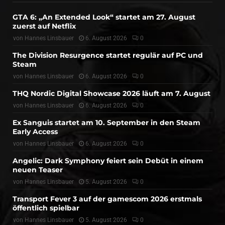
GTA 6: „An Extended Look“ startet am 27. August
zuerst auf Netflix
von
Hannes Linsbauer
6. August 2026
0
The Division Resurgence startet regulär auf PC und
Steam
von
Hannes Linsbauer
6. August 2026
0
THQ Nordic Digital Showcase 2026 läuft am 7. August
von
Hannes Linsbauer
6. August 2026
0
Ex Sanguis startet am 10. September in den Steam
Early Access
von
Hannes Linsbauer
6. August 2026
0
Angelic: Dark Symphony feiert sein Debüt in einem
neuen Teaser
von
Hannes Linsbauer
5. August 2026
0
Transport Fever 3 auf der gamescom 2026 erstmals
öffentlich spielbar
von
Hannes Linsbauer
5. August 2026
0