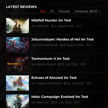
LATEST REVIEWS
Alle
PC
Konsole
Hardware
MEHR
Mistfall Hunter im Test
von
Sven Evil
6. August 2026
0
Jotunnslayer: Hordes of Hel im Test
von
Tom Steinbauer
4. August 2026
0
Tormentum II im Test
von
Martin Steiner
30. Juli 2026
0
Echoes of Aincrad im Test
von
Tobias Hörstlhofer
28. Juli 2026
0
Halo: Campaign Evolved im Test
von
Sven Evil
25. Juli 2026
0