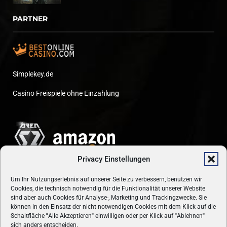
PARTNER
Simplekey.de
Casino Freispiele ohne Einzahlung
Privacy Einstellungen
Um Ihr Nutzungserlebnis auf unserer Seite zu verbessern, benutzen wir
Cookies, die technisch notwendig für die Funktionalität unserer Website
sind aber auch Cookies für Analyse-, Marketing und Trackingzwecke. Sie
können in den Einsatz der nicht notwendigen Cookies mit dem Klick auf die
Schaltfläche
"
Alle Akzeptieren
"
einwilligen oder per Klick auf
"
Ablehnen
"
sich anders entscheiden.