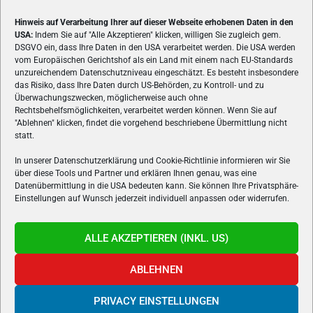
Hinweis auf Verarbeitung Ihrer auf dieser Webseite erhobenen Daten in den
USA:
Indem Sie auf "Alle Akzeptieren" klicken, willigen Sie zugleich gem.
ÜBER UNS
DSGVO ein, dass Ihre Daten in den USA verarbeitet werden. Die USA werden
vom Europäischen Gerichtshof als ein Land mit einem nach EU-Standards
VON GAMERN, FÜR GAMER! Gamers.at ist das älteste Online-
unzureichendem Datenschutzniveau eingeschätzt. Es besteht insbesondere
Spielemagazin Österreichs und bringt täglich aktuelle News,
das Risiko, dass Ihre Daten durch US-Behörden, zu Kontroll- und zu
Reviews und Videos zu PC- und Konsolenspielen, Gaming-
Überwachungszwecken, möglicherweise auch ohne
Rechtsbehelfsmöglichkeiten, verarbeitet werden können. Wenn Sie auf
Hardware und aus der Welt des e-Sport's.
"Ablehnen" klicken, findet die vorgehend beschriebene Übermittlung nicht
statt.
Schreib uns:
redaktion@gamers.at
In unserer Datenschutzerklärung und Cookie-Richtlinie informieren wir Sie
über diese Tools und Partner und erklären Ihnen genau, was eine
FOLGE UNS
Datenübermittlung in die USA bedeuten kann. Sie können Ihre Privatsphäre-
Einstellungen auf Wunsch jederzeit individuell anpassen oder widerrufen.
ALLE AKZEPTIEREN (INKL. US)
ABLEHNEN
PRIVACY EINSTELLUNGEN