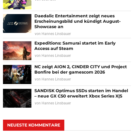
Daedalic Entertainment zeigt neues
Erscheinungsbild und kündigt August-
Showcase an
von
Hannes Linsbauer
Expeditions: Samurai startet im Early
Access auf Steam
von
Hannes Linsbauer
NC zeigt AION 2, CINDER CITY und Project
Bonfire bei der gamescom 2026
von
Hannes Linsbauer
SANDISK Optimus SSDs starten im Handel
– neue GX C50 erweitert Xbox Series X|S
von
Hannes Linsbauer
NEUESTE KOMMENTARE