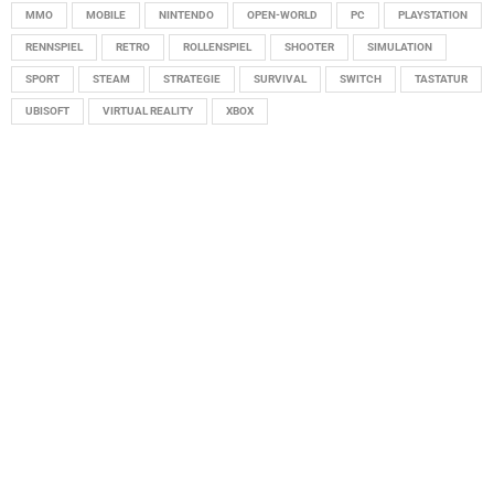
MMO
MOBILE
NINTENDO
OPEN-WORLD
PC
PLAYSTATION
RENNSPIEL
RETRO
ROLLENSPIEL
SHOOTER
SIMULATION
SPORT
STEAM
STRATEGIE
SURVIVAL
SWITCH
TASTATUR
UBISOFT
VIRTUAL REALITY
XBOX