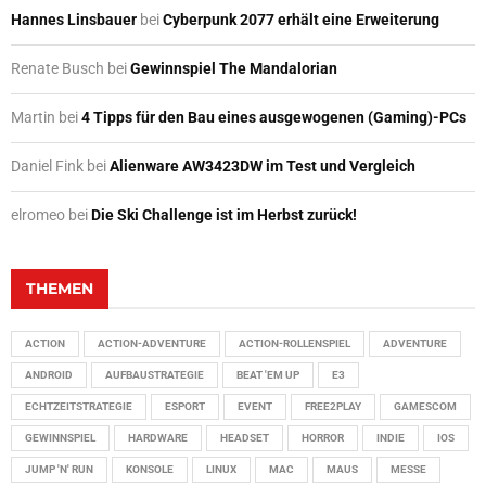
Hannes Linsbauer
bei
Cyberpunk 2077 erhält eine Erweiterung
Renate Busch
bei
Gewinnspiel The Mandalorian
Martin
bei
4 Tipps für den Bau eines ausgewogenen (Gaming)-PCs
Daniel Fink
bei
Alienware AW3423DW im Test und Vergleich
elromeo
bei
Die Ski Challenge ist im Herbst zurück!
THEMEN
ACTION
ACTION-ADVENTURE
ACTION-ROLLENSPIEL
ADVENTURE
ANDROID
AUFBAUSTRATEGIE
BEAT 'EM UP
E3
ECHTZEITSTRATEGIE
ESPORT
EVENT
FREE2PLAY
GAMESCOM
GEWINNSPIEL
HARDWARE
HEADSET
HORROR
INDIE
IOS
JUMP 'N' RUN
KONSOLE
LINUX
MAC
MAUS
MESSE