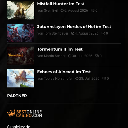
Mistfall Hunter im Test
von
Sven Evil
6. August 2026
0
Jotunnslayer: Hordes of Hel im Test
von
Tom Steinbauer
4. August 2026
0
Tormentum II im Test
von
Martin Steiner
30. Juli 2026
0
Echoes of Aincrad im Test
von
Tobias Hörstlhofer
28. Juli 2026
0
PARTNER
Simplekey.de