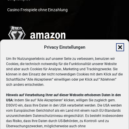
Casino Freispiele ohne Einzahlung
Privacy Einstellungen
Um Ihr Nutzungserlebnis auf unserer Seite zu verbessern, benutzen wir
Cookies, die technisch notwendig für die Funktionalität unserer Website
sind aber auch Cookies für Analyse-, Marketing und Trackingzwecke. Sie
können in den Einsatz der nicht notwendigen Cookies mit dem Klick auf die
Schaltfläche
"
Alle Akzeptieren
"
einwilligen oder per Klick auf
"
Ablehnen
"
sich anders entscheiden.
Hinweis auf Verarbeitung Ihrer auf dieser Webseite erhobenen Daten in den
USA:
Indem Sie auf "Alle Akzeptieren" klicken, willigen Sie zugleich gem.
ÜBER UNS
DSGVO ein, dass Ihre Daten in den USA verarbeitet werden. Die USA werden
vom Europäischen Gerichtshof als ein Land mit einem nach EU-Standards
VON GAMERN, FÜR GAMER! Gamers.at ist das älteste Online-
unzureichendem Datenschutzniveau eingeschätzt. Es besteht insbesondere
Spielemagazin Österreichs und bringt täglich aktuelle News,
das Risiko, dass Ihre Daten durch US-Behörden, zu Kontroll- und zu
Reviews und Videos zu PC- und Konsolenspielen, Gaming-
Überwachungszwecken, möglicherweise auch ohne