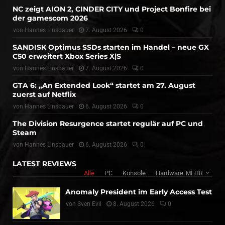
NC zeigt AION 2, CINDER CITY und Project Bonfire bei
der gamescom 2026
von
Hannes Linsbauer
7. August 2026
0
SANDISK Optimus SSDs starten im Handel – neue GX
C50 erweitert Xbox Series X|S
von
Hannes Linsbauer
7. August 2026
0
GTA 6: „An Extended Look“ startet am 27. August
zuerst auf Netflix
von
Hannes Linsbauer
6. August 2026
0
The Division Resurgence startet regulär auf PC und
Steam
von
Hannes Linsbauer
6. August 2026
0
LATEST REVIEWS
Alle
PC
Konsole
Hardware
MEHR
Anomaly President im Early Access Test
von
Sven Evil
8. August 2026
0