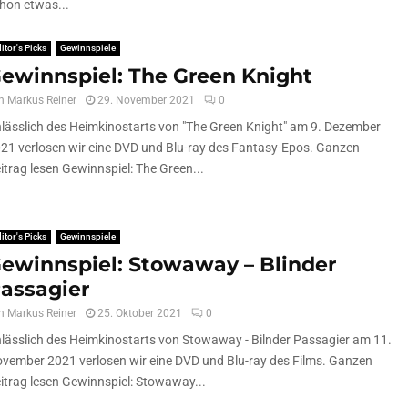
hon etwas...
itor's Picks
Gewinnspiele
ewinnspiel: The Green Knight
n
Markus Reiner
29. November 2021
0
lässlich des Heimkinostarts von "The Green Knight" am 9. Dezember
21 verlosen wir eine DVD und Blu-ray des Fantasy-Epos. Ganzen
itrag lesen Gewinnspiel: The Green...
itor's Picks
Gewinnspiele
ewinnspiel: Stowaway – Blinder
assagier
n
Markus Reiner
25. Oktober 2021
0
lässlich des Heimkinostarts von Stowaway - Bilnder Passagier am 11.
vember 2021 verlosen wir eine DVD und Blu-ray des Films. Ganzen
itrag lesen Gewinnspiel: Stowaway...