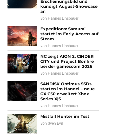
Erscheinungsbild und
kündigt August-Showcase
an
von
Hannes Linsbauer
Expeditions: Samurai
startet im Early Access auf
Steam
von
Hannes Linsbauer
NC zeigt AION 2, CINDER
CITY und Project Bonfire
bei der gamescom 2026
von
Hannes Linsbauer
SANDISK Optimus SSDs
starten im Handel – neue
GX C50 erweitert Xbox
Series X|S
von
Hannes Linsbauer
Mistfall Hunter im Test
von
Sven Evil