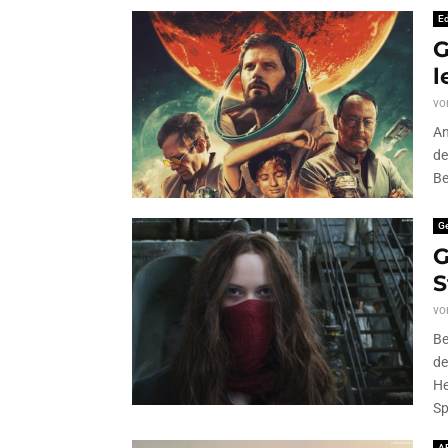
Ed
G
l
vo
An
de
Be
Ge
G
S
vo
Be
de
He
Sp
A