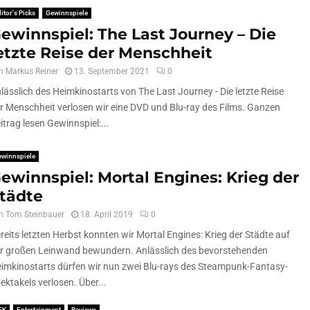
itor's Picks
Gewinnspiele
ewinnspiel: The Last Journey – Die
etzte Reise der Menschheit
n
Markus Reiner
13. September 2021
0
lässlich des Heimkinostarts von The Last Journey - Die letzte Reise
r Menschheit verlosen wir eine DVD und Blu-ray des Films. Ganzen
itrag lesen Gewinnspiel:...
winnspiele
ewinnspiel: Mortal Engines: Krieg der
tädte
n
Tom Steinbauer
18. April 2019
0
reits letzten Herbst konnten wir Mortal Engines: Krieg der Städte auf
r großen Leinwand bewundern. Anlässlich des bevorstehenden
imkinostarts dürfen wir nun zwei Blu-rays des Steampunk-Fantasy-
ektakels verlosen. Über...
FK
Entertainment
Reviews