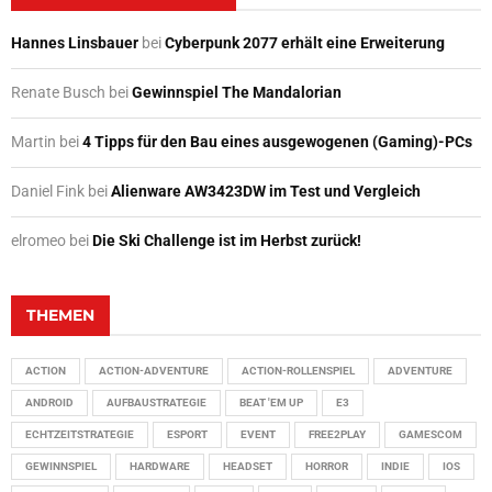
Hannes Linsbauer
bei
Cyberpunk 2077 erhält eine Erweiterung
Renate Busch
bei
Gewinnspiel The Mandalorian
Martin
bei
4 Tipps für den Bau eines ausgewogenen (Gaming)-PCs
Daniel Fink
bei
Alienware AW3423DW im Test und Vergleich
elromeo
bei
Die Ski Challenge ist im Herbst zurück!
THEMEN
ACTION
ACTION-ADVENTURE
ACTION-ROLLENSPIEL
ADVENTURE
ANDROID
AUFBAUSTRATEGIE
BEAT 'EM UP
E3
ECHTZEITSTRATEGIE
ESPORT
EVENT
FREE2PLAY
GAMESCOM
GEWINNSPIEL
HARDWARE
HEADSET
HORROR
INDIE
IOS