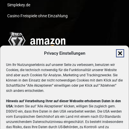
Simplekey.de
Casino Freispiele ohne Einzahlung
Privacy Einstellungen
Um Ihr Nutzungserlebnis auf unserer Seite zu verbessern, benutzen wir
Cookies, die technisch notwendig für die Funktionalität unserer Website
sind aber auch Cookies für Analyse-, Marketing und Trackingzwecke. Sie
können in den Einsatz der nicht notwendigen Cookies mit dem Klick auf die
Schaltfläche
"
Alle Akzeptieren
"
einwilligen oder per Klick auf
"
Ablehnen
"
sich anders entscheiden.
Hinweis auf Verarbeitung Ihrer auf dieser Webseite erhobenen Daten in den
USA:
Indem Sie auf "Alle Akzeptieren" klicken, willigen Sie zugleich gem.
ÜBER UNS
DSGVO ein, dass Ihre Daten in den USA verarbeitet werden. Die USA werden
vom Europäischen Gerichtshof als ein Land mit einem nach EU-Standards
VON GAMERN, FÜR GAMER! Gamers.at ist das älteste Online-
unzureichendem Datenschutzniveau eingeschätzt. Es besteht insbesondere
Spielemagazin Österreichs und bringt täglich aktuelle News,
das Risiko, dass Ihre Daten durch US-Behörden, zu Kontroll- und zu