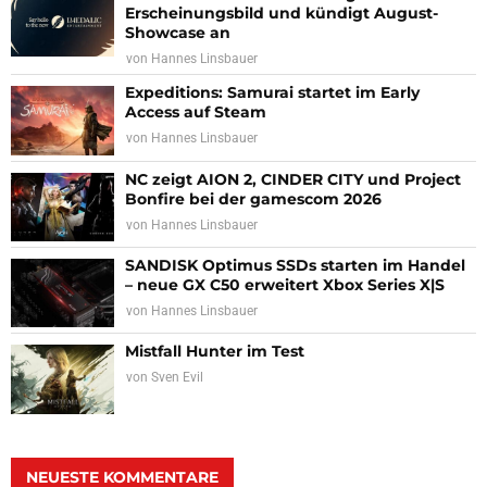
Erscheinungsbild und kündigt August-
Showcase an
von
Hannes Linsbauer
Expeditions: Samurai startet im Early
Access auf Steam
von
Hannes Linsbauer
NC zeigt AION 2, CINDER CITY und Project
Bonfire bei der gamescom 2026
von
Hannes Linsbauer
SANDISK Optimus SSDs starten im Handel
– neue GX C50 erweitert Xbox Series X|S
von
Hannes Linsbauer
Mistfall Hunter im Test
von
Sven Evil
NEUESTE KOMMENTARE