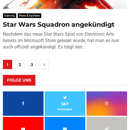
Gaming
News & Updates
Star Wars Squadron angekündigt
Nachdem das neue Star Wars Spiel von Electronic Arts
bereits im Microsoft Store geleakt wurde, hat man es nun
auch offiziell angekündigt. Es trägt den...
Seitennummerierung
1
2
3
der
Beiträge
FOLGE UNS
567
Followers