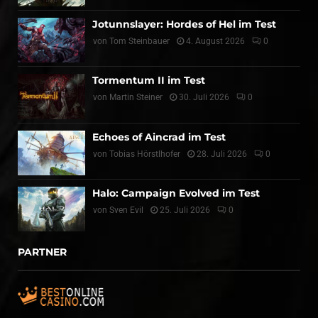
Jotunnslayer: Hordes of Hel im Test
von
Tom Steinbauer
4. August 2026
0
Tormentum II im Test
von
Martin Steiner
30. Juli 2026
0
Echoes of Aincrad im Test
von
Tobias Hörstlhofer
28. Juli 2026
0
Halo: Campaign Evolved im Test
von
Sven Evil
25. Juli 2026
0
PARTNER