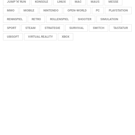
JUMP 'N' RUN
KONSOLE
LINUX
MAC
MAUS
MESSE
MMO
MOBILE
NINTENDO
OPEN-WORLD
PC
PLAYSTATION
RENNSPIEL
RETRO
ROLLENSPIEL
SHOOTER
SIMULATION
SPORT
STEAM
STRATEGIE
SURVIVAL
SWITCH
TASTATUR
UBISOFT
VIRTUAL REALITY
XBOX