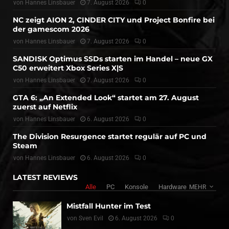
von
Hannes Linsbauer
7. August 2026
0
NC zeigt AION 2, CINDER CITY und Project Bonfire bei
der gamescom 2026
von
Hannes Linsbauer
7. August 2026
0
SANDISK Optimus SSDs starten im Handel – neue GX
C50 erweitert Xbox Series X|S
von
Hannes Linsbauer
7. August 2026
0
GTA 6: „An Extended Look“ startet am 27. August
zuerst auf Netflix
von
Hannes Linsbauer
6. August 2026
0
The Division Resurgence startet regulär auf PC und
Steam
von
Hannes Linsbauer
6. August 2026
0
LATEST REVIEWS
Alle
PC
Konsole
Hardware
MEHR
Mistfall Hunter im Test
von
Sven Evil
6. August 2026
0