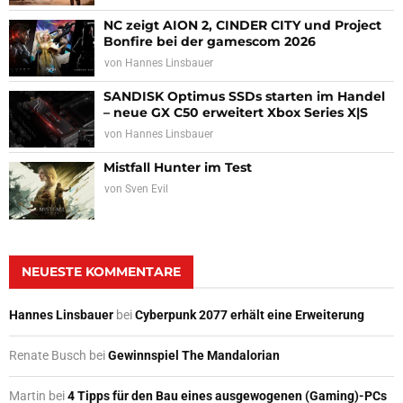
NC zeigt AION 2, CINDER CITY und Project
Bonfire bei der gamescom 2026
von
Hannes Linsbauer
SANDISK Optimus SSDs starten im Handel
– neue GX C50 erweitert Xbox Series X|S
von
Hannes Linsbauer
Mistfall Hunter im Test
von
Sven Evil
NEUESTE KOMMENTARE
Hannes Linsbauer
bei
Cyberpunk 2077 erhält eine Erweiterung
Renate Busch
bei
Gewinnspiel The Mandalorian
Martin
bei
4 Tipps für den Bau eines ausgewogenen (Gaming)-PCs