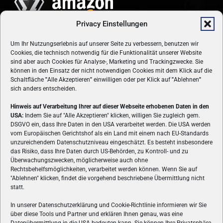
Privacy Einstellungen
Um Ihr Nutzungserlebnis auf unserer Seite zu verbessern, benutzen wir
Cookies, die technisch notwendig für die Funktionalität unserer Website
sind aber auch Cookies für Analyse-, Marketing und Trackingzwecke. Sie
können in den Einsatz der nicht notwendigen Cookies mit dem Klick auf die
Schaltfläche
"
Alle Akzeptieren
"
einwilligen oder per Klick auf
"
Ablehnen
"
sich anders entscheiden.
Hinweis auf Verarbeitung Ihrer auf dieser Webseite erhobenen Daten in den
USA:
Indem Sie auf "Alle Akzeptieren" klicken, willigen Sie zugleich gem.
ÜBER UNS
DSGVO ein, dass Ihre Daten in den USA verarbeitet werden. Die USA werden
vom Europäischen Gerichtshof als ein Land mit einem nach EU-Standards
VON GAMERN, FÜR GAMER! Gamers.at ist das älteste Online-
unzureichendem Datenschutzniveau eingeschätzt. Es besteht insbesondere
Spielemagazin Österreichs und bringt täglich aktuelle News,
das Risiko, dass Ihre Daten durch US-Behörden, zu Kontroll- und zu
Reviews und Videos zu PC- und Konsolenspielen, Gaming-
Überwachungszwecken, möglicherweise auch ohne
Hardware und aus der Welt des e-Sport's.
Rechtsbehelfsmöglichkeiten, verarbeitet werden können. Wenn Sie auf
"Ablehnen" klicken, findet die vorgehend beschriebene Übermittlung nicht
Schreib uns:
redaktion@gamers.at
statt.
In unserer Datenschutzerklärung und Cookie-Richtlinie informieren wir Sie
über diese Tools und Partner und erklären Ihnen genau, was eine
FOLGE UNS