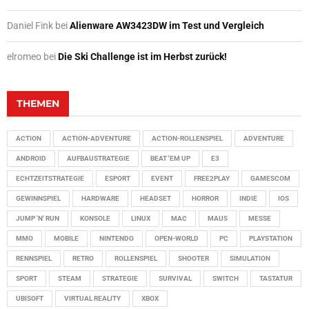
Daniel Fink
bei
Alienware AW3423DW im Test und Vergleich
elromeo
bei
Die Ski Challenge ist im Herbst zurück!
THEMEN
ACTION
ACTION-ADVENTURE
ACTION-ROLLENSPIEL
ADVENTURE
ANDROID
AUFBAUSTRATEGIE
BEAT 'EM UP
E3
ECHTZEITSTRATEGIE
ESPORT
EVENT
FREE2PLAY
GAMESCOM
GEWINNSPIEL
HARDWARE
HEADSET
HORROR
INDIE
IOS
JUMP 'N' RUN
KONSOLE
LINUX
MAC
MAUS
MESSE
MMO
MOBILE
NINTENDO
OPEN-WORLD
PC
PLAYSTATION
RENNSPIEL
RETRO
ROLLENSPIEL
SHOOTER
SIMULATION
SPORT
STEAM
STRATEGIE
SURVIVAL
SWITCH
TASTATUR
UBISOFT
VIRTUAL REALITY
XBOX