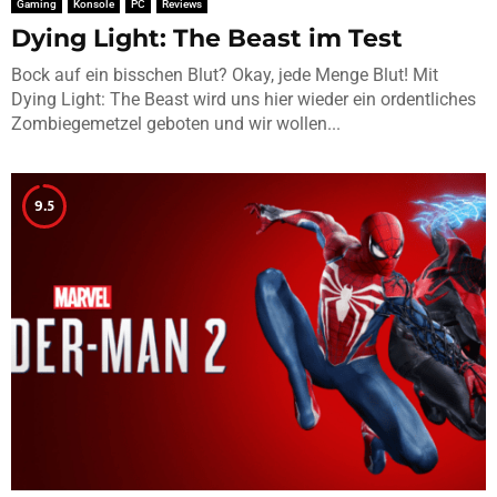
Gaming
Konsole
PC
Reviews
Dying Light: The Beast im Test
Bock auf ein bisschen Blut? Okay, jede Menge Blut! Mit
Dying Light: The Beast wird uns hier wieder ein ordentliches
Zombiegemetzel geboten und wir wollen...
9.5