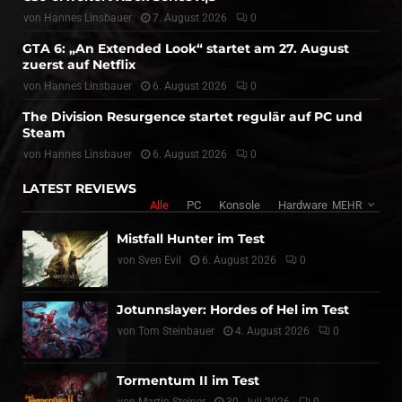
von
Hannes Linsbauer
7. August 2026
0
GTA 6: „An Extended Look“ startet am 27. August
zuerst auf Netflix
von
Hannes Linsbauer
6. August 2026
0
The Division Resurgence startet regulär auf PC und
Steam
von
Hannes Linsbauer
6. August 2026
0
LATEST REVIEWS
Alle
PC
Konsole
Hardware
MEHR
Mistfall Hunter im Test
von
Sven Evil
6. August 2026
0
Jotunnslayer: Hordes of Hel im Test
von
Tom Steinbauer
4. August 2026
0
Tormentum II im Test