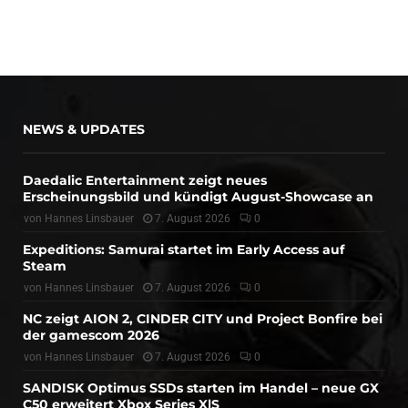
NEWS & UPDATES
Daedalic Entertainment zeigt neues
Erscheinungsbild und kündigt August-Showcase an
von
Hannes Linsbauer
7. August 2026
0
Expeditions: Samurai startet im Early Access auf
Steam
von
Hannes Linsbauer
7. August 2026
0
NC zeigt AION 2, CINDER CITY und Project Bonfire bei
der gamescom 2026
von
Hannes Linsbauer
7. August 2026
0
SANDISK Optimus SSDs starten im Handel – neue GX
C50 erweitert Xbox Series X|S