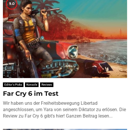
9.0
Editor's Picks
Konsole
Reviews
Far Cry 6 im Test
Wir haben uns der Freiheitsbewegung Libertad
angeschlossen, um Yara von seinem Diktator zu erlösen. Die
Review zu Far Cry 6 gibt's hier! Ganzen Beitrag lesen...