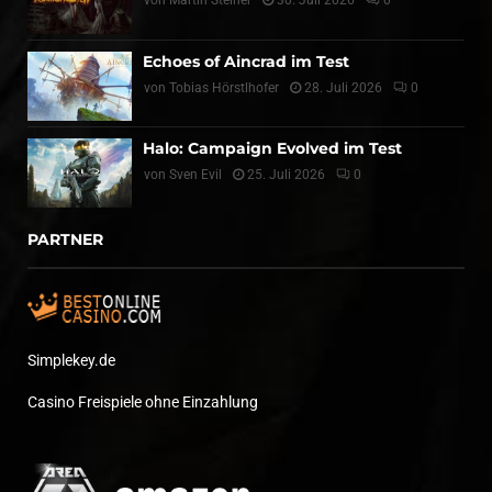
von
Martin Steiner
30. Juli 2026
0
Echoes of Aincrad im Test
von
Tobias Hörstlhofer
28. Juli 2026
0
Halo: Campaign Evolved im Test
von
Sven Evil
25. Juli 2026
0
PARTNER
Simplekey.de
Casino Freispiele ohne Einzahlung