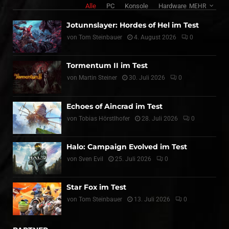
Alle
PC
Konsole
Hardware
MEHR
Jotunnslayer: Hordes of Hel im Test
von
Tom Steinbauer
4. August 2026
0
Tormentum II im Test
von
Martin Steiner
30. Juli 2026
0
Echoes of Aincrad im Test
von
Tobias Hörstlhofer
28. Juli 2026
0
Halo: Campaign Evolved im Test
von
Sven Evil
25. Juli 2026
0
Star Fox im Test
von
Tom Steinbauer
13. Juli 2026
0