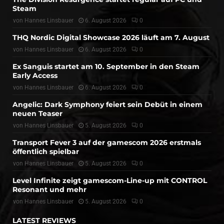
Steam
von
Hannes Linsbauer
6. August 2026
0
THQ Nordic Digital Showcase 2026 läuft am 7. August
von
Hannes Linsbauer
6. August 2026
0
Ex Sanguis startet am 10. September in den Steam
Early Access
von
Hannes Linsbauer
6. August 2026
0
Angelic: Dark Symphony feiert sein Debüt in einem
neuen Teaser
von
Hannes Linsbauer
5. August 2026
0
Transport Fever 3 auf der gamescom 2026 erstmals
öffentlich spielbar
von
Hannes Linsbauer
5. August 2026
0
Level Infinite zeigt gamescom-Line-up mit CONTROL
Resonant und mehr
von
Hannes Linsbauer
5. August 2026
0
LATEST REVIEWS