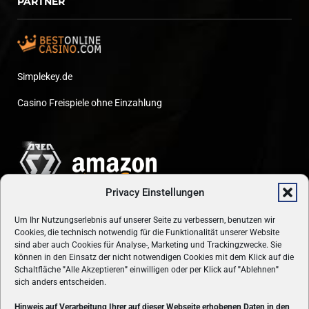
PARTNER
Simplekey.de
Casino Freispiele ohne Einzahlung
Privacy Einstellungen
Um Ihr Nutzungserlebnis auf unserer Seite zu verbessern, benutzen wir
Cookies, die technisch notwendig für die Funktionalität unserer Website
sind aber auch Cookies für Analyse-, Marketing und Trackingzwecke. Sie
können in den Einsatz der nicht notwendigen Cookies mit dem Klick auf die
Schaltfläche
"
Alle Akzeptieren
"
einwilligen oder per Klick auf
"
Ablehnen
"
sich anders entscheiden.
Hinweis auf Verarbeitung Ihrer auf dieser Webseite erhobenen Daten in den