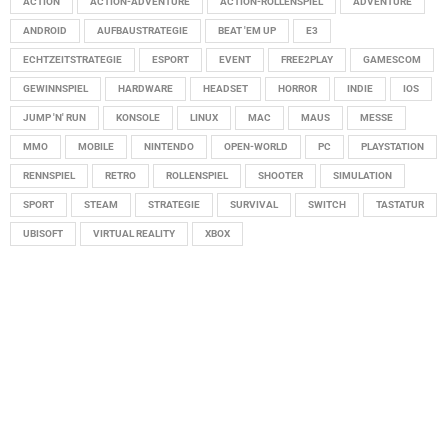
ACTION
ACTION-ADVENTURE
ACTION-ROLLENSPIEL
ADVENTURE
ANDROID
AUFBAUSTRATEGIE
BEAT 'EM UP
E3
ECHTZEITSTRATEGIE
ESPORT
EVENT
FREE2PLAY
GAMESCOM
GEWINNSPIEL
HARDWARE
HEADSET
HORROR
INDIE
IOS
JUMP 'N' RUN
KONSOLE
LINUX
MAC
MAUS
MESSE
MMO
MOBILE
NINTENDO
OPEN-WORLD
PC
PLAYSTATION
RENNSPIEL
RETRO
ROLLENSPIEL
SHOOTER
SIMULATION
SPORT
STEAM
STRATEGIE
SURVIVAL
SWITCH
TASTATUR
UBISOFT
VIRTUAL REALITY
XBOX