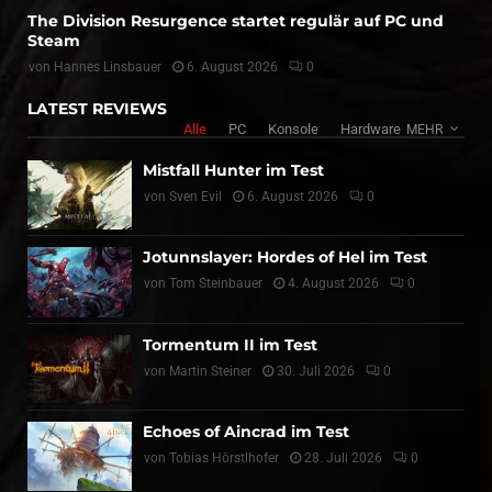
The Division Resurgence startet regulär auf PC und
Steam
von
Hannes Linsbauer
6. August 2026
0
LATEST REVIEWS
Alle
PC
Konsole
Hardware
MEHR
Mistfall Hunter im Test
von
Sven Evil
6. August 2026
0
Jotunnslayer: Hordes of Hel im Test
von
Tom Steinbauer
4. August 2026
0
Tormentum II im Test
von
Martin Steiner
30. Juli 2026
0
Echoes of Aincrad im Test
von
Tobias Hörstlhofer
28. Juli 2026
0