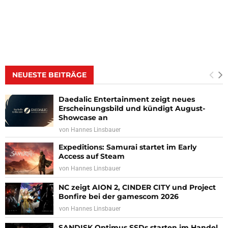
NEUESTE BEITRÄGE
Daedalic Entertainment zeigt neues
Erscheinungsbild und kündigt August-
Showcase an
von
Hannes Linsbauer
Expeditions: Samurai startet im Early
Access auf Steam
von
Hannes Linsbauer
NC zeigt AION 2, CINDER CITY und Project
Bonfire bei der gamescom 2026
von
Hannes Linsbauer
SANDISK Optimus SSDs starten im Handel