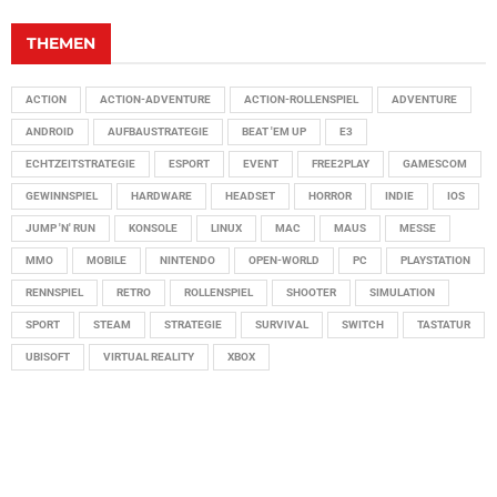
THEMEN
ACTION
ACTION-ADVENTURE
ACTION-ROLLENSPIEL
ADVENTURE
ANDROID
AUFBAUSTRATEGIE
BEAT 'EM UP
E3
ECHTZEITSTRATEGIE
ESPORT
EVENT
FREE2PLAY
GAMESCOM
GEWINNSPIEL
HARDWARE
HEADSET
HORROR
INDIE
IOS
JUMP 'N' RUN
KONSOLE
LINUX
MAC
MAUS
MESSE
MMO
MOBILE
NINTENDO
OPEN-WORLD
PC
PLAYSTATION
RENNSPIEL
RETRO
ROLLENSPIEL
SHOOTER
SIMULATION
SPORT
STEAM
STRATEGIE
SURVIVAL
SWITCH
TASTATUR
UBISOFT
VIRTUAL REALITY
XBOX