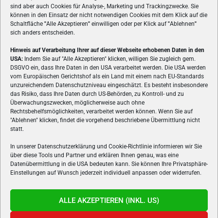
sind aber auch Cookies für Analyse-, Marketing und Trackingzwecke. Sie
können in den Einsatz der nicht notwendigen Cookies mit dem Klick auf die
Schaltfläche
"
Alle Akzeptieren
"
einwilligen oder per Klick auf
"
Ablehnen
"
sich anders entscheiden.
Hinweis auf Verarbeitung Ihrer auf dieser Webseite erhobenen Daten in den
USA:
Indem Sie auf "Alle Akzeptieren" klicken, willigen Sie zugleich gem.
ÜBER UNS
DSGVO ein, dass Ihre Daten in den USA verarbeitet werden. Die USA werden
vom Europäischen Gerichtshof als ein Land mit einem nach EU-Standards
VON GAMERN, FÜR GAMER! Gamers.at ist das älteste Online-
unzureichendem Datenschutzniveau eingeschätzt. Es besteht insbesondere
Spielemagazin Österreichs und bringt täglich aktuelle News,
das Risiko, dass Ihre Daten durch US-Behörden, zu Kontroll- und zu
Reviews und Videos zu PC- und Konsolenspielen, Gaming-
Überwachungszwecken, möglicherweise auch ohne
Rechtsbehelfsmöglichkeiten, verarbeitet werden können. Wenn Sie auf
Hardware und aus der Welt des e-Sport's.
"Ablehnen" klicken, findet die vorgehend beschriebene Übermittlung nicht
statt.
Schreib uns:
redaktion@gamers.at
In unserer Datenschutzerklärung und Cookie-Richtlinie informieren wir Sie
über diese Tools und Partner und erklären Ihnen genau, was eine
FOLGE UNS
Datenübermittlung in die USA bedeuten kann. Sie können Ihre Privatsphäre-
Einstellungen auf Wunsch jederzeit individuell anpassen oder widerrufen.
ALLE AKZEPTIEREN (INKL. US)