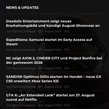
NEWS & UPDATES
Daedalic Entertainment zeigt neues
Erscheinungsbild und kündigt August-Showcase an
von
Hannes Linsbauer
7. August 2026
0
Expeditions: Samurai startet im Early Access auf
Steam
von
Hannes Linsbauer
7. August 2026
0
NC zeigt AION 2, CINDER CITY und Project Bonfire bei
der gamescom 2026
von
Hannes Linsbauer
7. August 2026
0
SANDISK Optimus SSDs starten im Handel – neue GX
C50 erweitert Xbox Series X|S
von
Hannes Linsbauer
7. August 2026
0
GTA 6: „An Extended Look“ startet am 27. August
zuerst auf Netflix
von
Hannes Linsbauer
6. August 2026
0