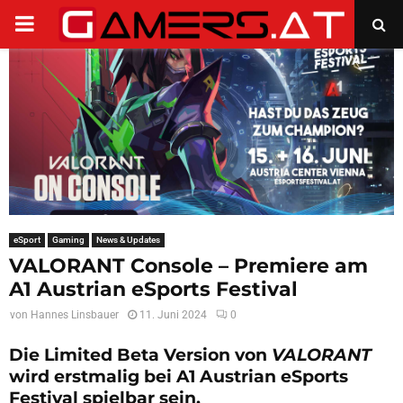
PRIMARY
MENU
eSport
Gaming
News & Updates
VALORANT Console – Premiere am
A1 Austrian eSports Festival
von
Hannes Linsbauer
11. Juni 2024
0
Die Limited Beta Version von
VALORANT
wird erstmalig bei A1 Austrian eSports
Festival spielbar sein.