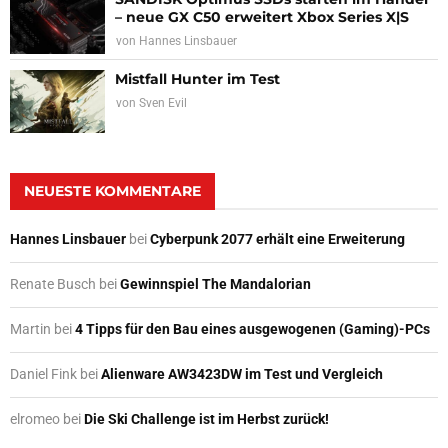
– neue GX C50 erweitert Xbox Series X|S
von
Hannes Linsbauer
Mistfall Hunter im Test
von
Sven Evil
NEUESTE KOMMENTARE
Hannes Linsbauer
bei
Cyberpunk 2077 erhält eine Erweiterung
Renate Busch
bei
Gewinnspiel The Mandalorian
Martin
bei
4 Tipps für den Bau eines ausgewogenen (Gaming)-PCs
Daniel Fink
bei
Alienware AW3423DW im Test und Vergleich
elromeo
bei
Die Ski Challenge ist im Herbst zurück!