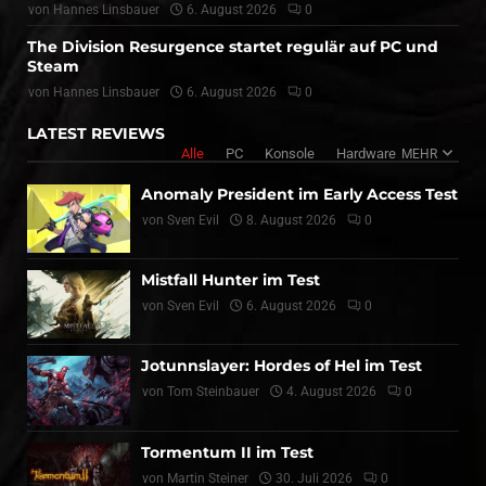
von
Hannes Linsbauer
6. August 2026
0
The Division Resurgence startet regulär auf PC und
Steam
von
Hannes Linsbauer
6. August 2026
0
LATEST REVIEWS
Alle
PC
Konsole
Hardware
MEHR
Anomaly President im Early Access Test
von
Sven Evil
8. August 2026
0
Mistfall Hunter im Test
von
Sven Evil
6. August 2026
0
Jotunnslayer: Hordes of Hel im Test
von
Tom Steinbauer
4. August 2026
0
Tormentum II im Test
von
Martin Steiner
30. Juli 2026
0