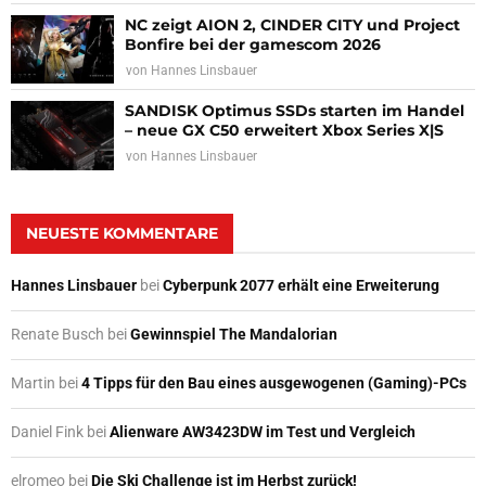
NC zeigt AION 2, CINDER CITY und Project
Bonfire bei der gamescom 2026
von
Hannes Linsbauer
SANDISK Optimus SSDs starten im Handel
– neue GX C50 erweitert Xbox Series X|S
von
Hannes Linsbauer
NEUESTE KOMMENTARE
Hannes Linsbauer
bei
Cyberpunk 2077 erhält eine Erweiterung
Renate Busch
bei
Gewinnspiel The Mandalorian
Martin
bei
4 Tipps für den Bau eines ausgewogenen (Gaming)-PCs
Daniel Fink
bei
Alienware AW3423DW im Test und Vergleich
elromeo
bei
Die Ski Challenge ist im Herbst zurück!