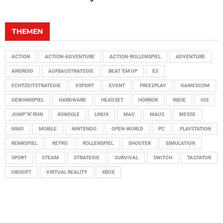
THEMEN
ACTION
ACTION-ADVENTURE
ACTION-ROLLENSPIEL
ADVENTURE
ANDROID
AUFBAUSTRATEGIE
BEAT 'EM UP
E3
ECHTZEITSTRATEGIE
ESPORT
EVENT
FREE2PLAY
GAMESCOM
GEWINNSPIEL
HARDWARE
HEADSET
HORROR
INDIE
IOS
JUMP 'N' RUN
KONSOLE
LINUX
MAC
MAUS
MESSE
MMO
MOBILE
NINTENDO
OPEN-WORLD
PC
PLAYSTATION
RENNSPIEL
RETRO
ROLLENSPIEL
SHOOTER
SIMULATION
SPORT
STEAM
STRATEGIE
SURVIVAL
SWITCH
TASTATUR
UBISOFT
VIRTUAL REALITY
XBOX