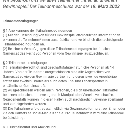
Wir bedanken uns bei allen Teilnehmer*innen an unserem
Gewinnspiel! Der Teilnahmeschluss war der
19. März 2023
.
Teilnahmebedingungen
§ 1 Anerkennung der Teilnahmebedingungen
(1) Mit der Einsendung von für das Gewinnspiel erforderlichen Informationen
erkennen die Teilnehmer*innen ausdrücklich und verbindlich die nachfolgenden
Teilnahmebedingungen an.
(2) Bei einem Verstoß gegen diese Teilnahmebedingungen behält sich
Gamers.at das Recht vor, Personen vom Gewinnspiel auszuschließen.
§ 2 Teilnahmeberechtigungen
(1) Teilnahmeberechtigt sind geschäftsfähige natürliche Personen ab 14
Jahren. Von der Teilnahme ausgeschlossen sind alle Angestellten von
Gamers.at sowie den Gewinnspielpartnern und deren jeweilige Angehörige
ersten und zweiten Grades als auch deren Ehe- und Lebenspartner in
eheähnlicher Gemeinschaft.
(2) Ausgeschlossen werden auch Personen, die sich unerlaubter Hilfsmittel
bedienen oder sich anderweitig durch Manipulation Vorteile verschaffen.
Gegebenenfalls können in diesen Fällen auch nachträglich Gewinne aberkannt
und zurückgefordert werden.
(3) Die Teilnahme erfolgt ausschließlich via Gewinnspielformular, per Email oder
via den Gamers.at Social-Media Kanäle. Pro Teilnehmer*in wird eine Teilnahme
berücksichtigt.
§ 3 Durchführung und Abwicklung