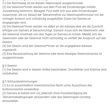
(1) Der Rechtsweg ist bei diesem Gewinnspiel ausgeschlossen.
(2) Die Gewinner*innen werden aus dem Pool der Einsendungen mittels
Jurywertung bestimmt. Besagter Pool stellt sich aus allen Einsendungen
zusammen, die vor Ablauf der Teilnahmefrist via Gewinnspielformular mit der
richtigen Antwort und vollständig ausgefüllten Daten bei Gamers.at
eingegangen sind.
(3) Die Gewinner*innen werden via eMail an die Adresse über die die Zuschrift
erfolgte von Gamers.at benachrichtigt. Danach muss sich die Gewinnerin oder
der Gewinner innerhalb von drei Tagen an Gamers.at richten. Meldet sich die
Gewinnerin oder der Gewinner nicht rechtzeitig, so verfällt der Anspruch auf den
Gewinn.
(4) Der Gewinn wird den Gewinner*innen an die angegebene Adresse
zugesandt.
(5) Eine Barauszahlung der Gewinne oder eines etwaigen Gewinnersatzes ist
ausgeschlossen.
§ 4 Gewinn
(1) Der Gewinn wird in diesem Artikel beschrieben. Druckfehler und Irrtümer sind
vorbehalten.
§ 5 Schlussbestimmungen
(1) Es ist ausschließlich österreichisches Recht unter Ausschluss des
Kollisionsrechts anwendbar.
(2) Gamers.at behält sich vor, jederzeit ohne Vorankündigung die
Teilnahmebedingungen abzuändern oder das Gewinnspiel vorzeitig
einzustellen.