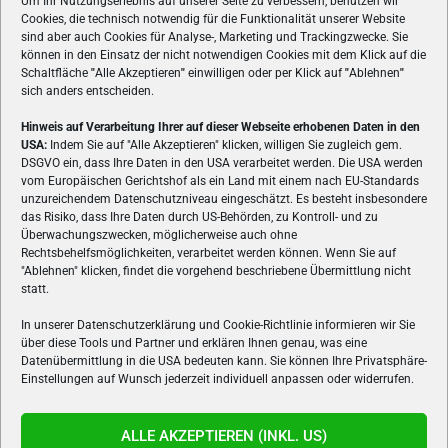
Um Ihr Nutzungserlebnis auf unserer Seite zu verbessern, benutzen wir
Cookies, die technisch notwendig für die Funktionalität unserer Website
sind aber auch Cookies für Analyse-, Marketing und Trackingzwecke. Sie
können in den Einsatz der nicht notwendigen Cookies mit dem Klick auf die
Schaltfläche
"
Alle Akzeptieren
"
einwilligen oder per Klick auf
"
Ablehnen
"
sich anders entscheiden.
Hinweis auf Verarbeitung Ihrer auf dieser Webseite erhobenen Daten in den
USA:
Indem Sie auf "Alle Akzeptieren" klicken, willigen Sie zugleich gem.
ÜBER UNS
DSGVO ein, dass Ihre Daten in den USA verarbeitet werden. Die USA werden
vom Europäischen Gerichtshof als ein Land mit einem nach EU-Standards
VON GAMERN, FÜR GAMER! Gamers.at ist das älteste Online-
unzureichendem Datenschutzniveau eingeschätzt. Es besteht insbesondere
Spielemagazin Österreichs und bringt täglich aktuelle News,
das Risiko, dass Ihre Daten durch US-Behörden, zu Kontroll- und zu
Reviews und Videos zu PC- und Konsolenspielen, Gaming-
Überwachungszwecken, möglicherweise auch ohne
Rechtsbehelfsmöglichkeiten, verarbeitet werden können. Wenn Sie auf
Hardware und aus der Welt des e-Sport's.
"Ablehnen" klicken, findet die vorgehend beschriebene Übermittlung nicht
statt.
Schreib uns:
redaktion@gamers.at
In unserer Datenschutzerklärung und Cookie-Richtlinie informieren wir Sie
über diese Tools und Partner und erklären Ihnen genau, was eine
FOLGE UNS
Datenübermittlung in die USA bedeuten kann. Sie können Ihre Privatsphäre-
Einstellungen auf Wunsch jederzeit individuell anpassen oder widerrufen.
ALLE AKZEPTIEREN (INKL. US)