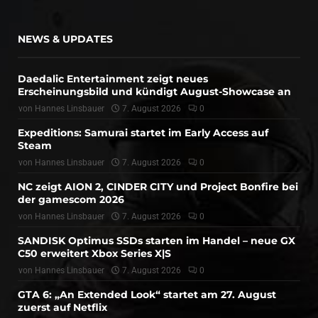
NEWS & UPDATES
Daedalic Entertainment zeigt neues
Erscheinungsbild und kündigt August-Showcase an
von
Hannes Linsbauer
7. August 2026
0
Expeditions: Samurai startet im Early Access auf
Steam
von
Hannes Linsbauer
7. August 2026
0
NC zeigt AION 2, CINDER CITY und Project Bonfire bei
der gamescom 2026
von
Hannes Linsbauer
7. August 2026
0
SANDISK Optimus SSDs starten im Handel – neue GX
C50 erweitert Xbox Series X|S
von
Hannes Linsbauer
7. August 2026
0
GTA 6: „An Extended Look“ startet am 27. August
zuerst auf Netflix