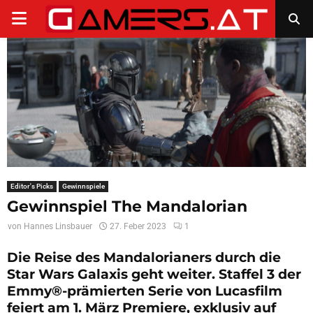
PRIMARY
MENU
Editor's Picks
Gewinnspiele
Gewinnspiel The Mandalorian
von
Hannes Linsbauer
27. Feber 2023
1
Die Reise des Mandalorianers durch die
Star Wars Galaxis geht weiter. Staffel 3 der
Emmy®-prämierten Serie von Lucasfilm
feiert am 1. März Premiere, exklusiv auf