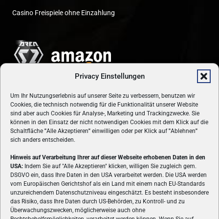
Casino Freispiele ohne Einzahlung
Privacy Einstellungen
Um Ihr Nutzungserlebnis auf unserer Seite zu verbessern, benutzen wir
Cookies, die technisch notwendig für die Funktionalität unserer Website
sind aber auch Cookies für Analyse-, Marketing und Trackingzwecke. Sie
können in den Einsatz der nicht notwendigen Cookies mit dem Klick auf die
Schaltfläche
"
Alle Akzeptieren
"
einwilligen oder per Klick auf
"
Ablehnen
"
sich anders entscheiden.
Hinweis auf Verarbeitung Ihrer auf dieser Webseite erhobenen Daten in den
USA:
Indem Sie auf "Alle Akzeptieren" klicken, willigen Sie zugleich gem.
ÜBER UNS
DSGVO ein, dass Ihre Daten in den USA verarbeitet werden. Die USA werden
vom Europäischen Gerichtshof als ein Land mit einem nach EU-Standards
VON GAMERN, FÜR GAMER! Gamers.at ist das älteste Online-
unzureichendem Datenschutzniveau eingeschätzt. Es besteht insbesondere
Spielemagazin Österreichs und bringt täglich aktuelle News,
das Risiko, dass Ihre Daten durch US-Behörden, zu Kontroll- und zu
Reviews und Videos zu PC- und Konsolenspielen, Gaming-
Überwachungszwecken, möglicherweise auch ohne