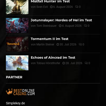
Mistfall Hunter im Test
von
Sven Evil
6. August 2026
0
Jotunnslayer: Hordes of Hel im Test
von
Tom Steinbauer
4. August 2026
0
Tormentum II im Test
von
Martin Steiner
30. Juli 2026
0
Echoes of Aincrad im Test
von
Tobias Hörstlhofer
28. Juli 2026
0
PARTNER
Simplekey.de