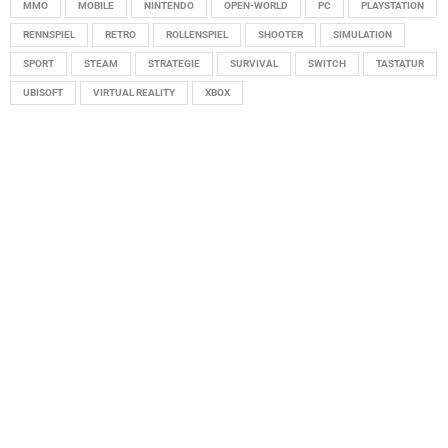
MMO
MOBILE
NINTENDO
OPEN-WORLD
PC
PLAYSTATION
RENNSPIEL
RETRO
ROLLENSPIEL
SHOOTER
SIMULATION
SPORT
STEAM
STRATEGIE
SURVIVAL
SWITCH
TASTATUR
UBISOFT
VIRTUAL REALITY
XBOX