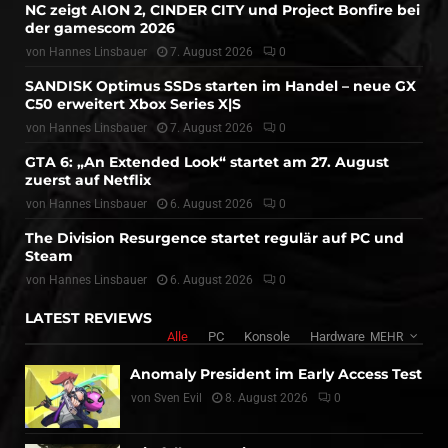
NC zeigt AION 2, CINDER CITY und Project Bonfire bei
der gamescom 2026
von
Hannes Linsbauer
7. August 2026
0
SANDISK Optimus SSDs starten im Handel – neue GX
C50 erweitert Xbox Series X|S
von
Hannes Linsbauer
7. August 2026
0
GTA 6: „An Extended Look“ startet am 27. August
zuerst auf Netflix
von
Hannes Linsbauer
6. August 2026
0
The Division Resurgence startet regulär auf PC und
Steam
von
Hannes Linsbauer
6. August 2026
0
LATEST REVIEWS
Alle
PC
Konsole
Hardware
MEHR
Anomaly President im Early Access Test
von
Sven Evil
8. August 2026
0