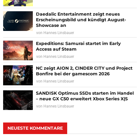
Daedalic Entertainment zeigt neues
Erscheinungsbild und kündigt August-
Showcase an
von
Hannes Linsbauer
Expeditions: Samurai startet im Early
Access auf Steam
von
Hannes Linsbauer
NC zeigt AION 2, CINDER CITY und Project
Bonfire bei der gamescom 2026
von
Hannes Linsbauer
SANDISK Optimus SSDs starten im Handel
– neue GX C50 erweitert Xbox Series X|S
von
Hannes Linsbauer
NEUESTE KOMMENTARE