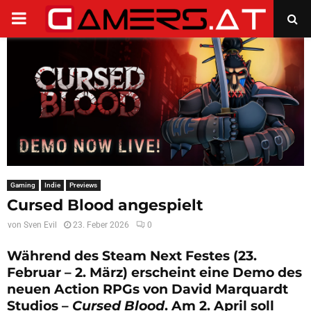
PRIMARY
MENU
Gaming
Indie
Previews
Cursed Blood angespielt
von
Sven Evil
23. Feber 2026
0
Während des Steam Next Festes (23.
Februar – 2. März) erscheint eine Demo des
neuen Action RPGs von David Marquardt
Studios –
Cursed Blood
. Am 2. April soll