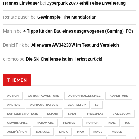
Hannes Linsbauer
bei
Cyberpunk 2077 erhält eine Erweiterung
Renate Busch
bei
Gewinnspiel The Mandalorian
Martin
bei
4 Tipps für den Bau eines ausgewogenen (Gaming)-PCs
Daniel Fink
bei
Alienware AW3423DW im Test und Vergleich
elromeo
bei
Die Ski Challenge ist im Herbst zurück!
THEMEN
ACTION
ACTION-ADVENTURE
ACTION-ROLLENSPIEL
ADVENTURE
ANDROID
AUFBAUSTRATEGIE
BEAT 'EM UP
E3
ECHTZEITSTRATEGIE
ESPORT
EVENT
FREE2PLAY
GAMESCOM
GEWINNSPIEL
HARDWARE
HEADSET
HORROR
INDIE
IOS
JUMP 'N' RUN
KONSOLE
LINUX
MAC
MAUS
MESSE