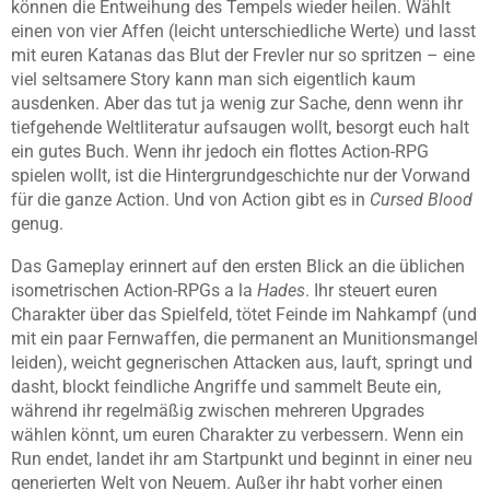
können die Entweihung des Tempels wieder heilen. Wählt
einen von vier Affen (leicht unterschiedliche Werte) und lasst
mit euren Katanas das Blut der Frevler nur so spritzen – eine
viel seltsamere Story kann man sich eigentlich kaum
ausdenken. Aber das tut ja wenig zur Sache, denn wenn ihr
tiefgehende Weltliteratur aufsaugen wollt, besorgt euch halt
ein gutes Buch. Wenn ihr jedoch ein flottes Action-RPG
spielen wollt, ist die Hintergrundgeschichte nur der Vorwand
für die ganze Action. Und von Action gibt es in
Cursed Blood
genug.
Das Gameplay erinnert auf den ersten Blick an die üblichen
isometrischen Action-RPGs a la
Hades
. Ihr steuert euren
Charakter über das Spielfeld, tötet Feinde im Nahkampf (und
mit ein paar Fernwaffen, die permanent an Munitionsmangel
leiden), weicht gegnerischen Attacken aus, lauft, springt und
dasht, blockt feindliche Angriffe und sammelt Beute ein,
während ihr regelmäßig zwischen mehreren Upgrades
wählen könnt, um euren Charakter zu verbessern. Wenn ein
Run endet, landet ihr am Startpunkt und beginnt in einer neu
generierten Welt von Neuem. Außer ihr habt vorher einen