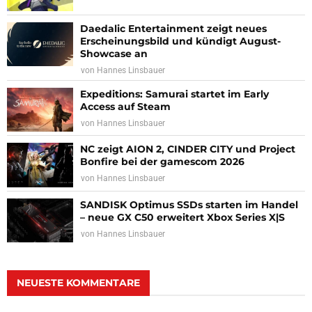
Daedalic Entertainment zeigt neues
Erscheinungsbild und kündigt August-
Showcase an
von
Hannes Linsbauer
Expeditions: Samurai startet im Early
Access auf Steam
von
Hannes Linsbauer
NC zeigt AION 2, CINDER CITY und Project
Bonfire bei der gamescom 2026
von
Hannes Linsbauer
SANDISK Optimus SSDs starten im Handel
– neue GX C50 erweitert Xbox Series X|S
von
Hannes Linsbauer
NEUESTE KOMMENTARE