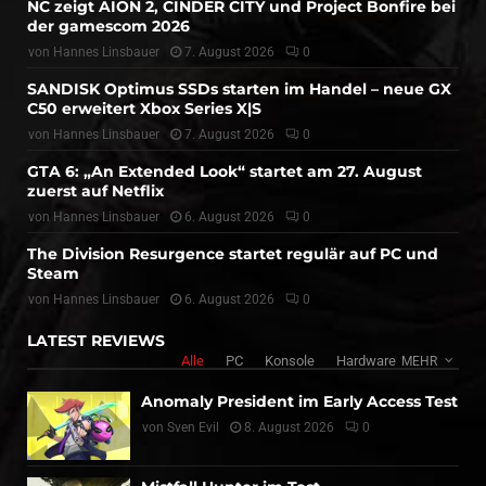
NC zeigt AION 2, CINDER CITY und Project Bonfire bei
der gamescom 2026
von
Hannes Linsbauer
7. August 2026
0
SANDISK Optimus SSDs starten im Handel – neue GX
C50 erweitert Xbox Series X|S
von
Hannes Linsbauer
7. August 2026
0
GTA 6: „An Extended Look“ startet am 27. August
zuerst auf Netflix
von
Hannes Linsbauer
6. August 2026
0
The Division Resurgence startet regulär auf PC und
Steam
von
Hannes Linsbauer
6. August 2026
0
LATEST REVIEWS
Alle
PC
Konsole
Hardware
MEHR
Anomaly President im Early Access Test
von
Sven Evil
8. August 2026
0