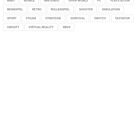
MMO
MOBILE
NINTENDO
OPEN-WORLD
PC
PLAYSTATION
RENNSPIEL
RETRO
ROLLENSPIEL
SHOOTER
SIMULATION
SPORT
STEAM
STRATEGIE
SURVIVAL
SWITCH
TASTATUR
UBISOFT
VIRTUAL REALITY
XBOX