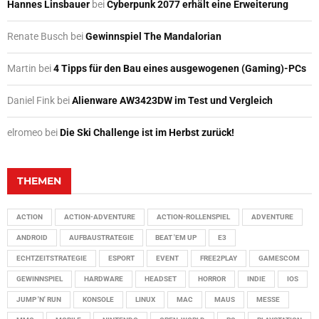
Hannes Linsbauer
bei
Cyberpunk 2077 erhält eine Erweiterung
Renate Busch
bei
Gewinnspiel The Mandalorian
Martin
bei
4 Tipps für den Bau eines ausgewogenen (Gaming)-PCs
Daniel Fink
bei
Alienware AW3423DW im Test und Vergleich
elromeo
bei
Die Ski Challenge ist im Herbst zurück!
THEMEN
ACTION
ACTION-ADVENTURE
ACTION-ROLLENSPIEL
ADVENTURE
ANDROID
AUFBAUSTRATEGIE
BEAT 'EM UP
E3
ECHTZEITSTRATEGIE
ESPORT
EVENT
FREE2PLAY
GAMESCOM
GEWINNSPIEL
HARDWARE
HEADSET
HORROR
INDIE
IOS
JUMP 'N' RUN
KONSOLE
LINUX
MAC
MAUS
MESSE