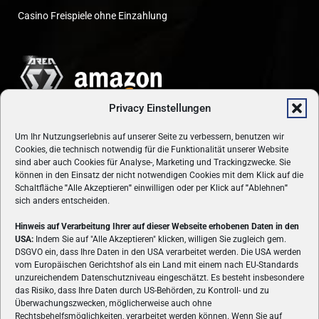
Casino Freispiele ohne Einzahlung
Privacy Einstellungen
Um Ihr Nutzungserlebnis auf unserer Seite zu verbessern, benutzen wir
Cookies, die technisch notwendig für die Funktionalität unserer Website
sind aber auch Cookies für Analyse-, Marketing und Trackingzwecke. Sie
können in den Einsatz der nicht notwendigen Cookies mit dem Klick auf die
Schaltfläche
"
Alle Akzeptieren
"
einwilligen oder per Klick auf
"
Ablehnen
"
sich anders entscheiden.
Hinweis auf Verarbeitung Ihrer auf dieser Webseite erhobenen Daten in den
USA:
Indem Sie auf "Alle Akzeptieren" klicken, willigen Sie zugleich gem.
ÜBER UNS
DSGVO ein, dass Ihre Daten in den USA verarbeitet werden. Die USA werden
vom Europäischen Gerichtshof als ein Land mit einem nach EU-Standards
VON GAMERN, FÜR GAMER! Gamers.at ist das älteste Online-
unzureichendem Datenschutzniveau eingeschätzt. Es besteht insbesondere
Spielemagazin Österreichs und bringt täglich aktuelle News,
das Risiko, dass Ihre Daten durch US-Behörden, zu Kontroll- und zu
Reviews und Videos zu PC- und Konsolenspielen, Gaming-
Überwachungszwecken, möglicherweise auch ohne
Rechtsbehelfsmöglichkeiten, verarbeitet werden können. Wenn Sie auf
Hardware und aus der Welt des e-Sport's.