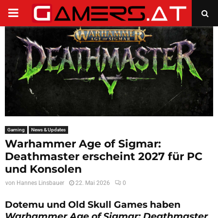
PRIMARY
MENU
Gaming
News & Updates
Warhammer Age of Sigmar:
Deathmaster erscheint 2027 für PC
und Konsolen
von
Hannes Linsbauer
22. Mai 2026
0
Dotemu und Old Skull Games haben
Warhammer Age of Sigmar: Deathmaster