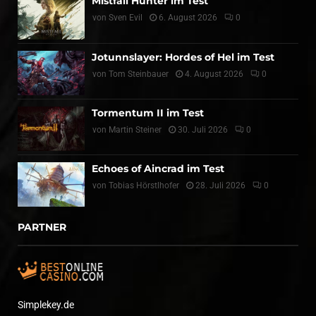
Mistfall Hunter im Test
von
Sven Evil
6. August 2026
0
Jotunnslayer: Hordes of Hel im Test
von
Tom Steinbauer
4. August 2026
0
Tormentum II im Test
von
Martin Steiner
30. Juli 2026
0
Echoes of Aincrad im Test
von
Tobias Hörstlhofer
28. Juli 2026
0
PARTNER
Simplekey.de