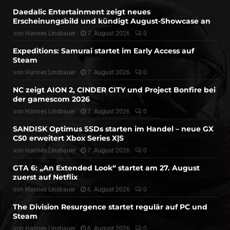
Daedalic Entertainment zeigt neues
Erscheinungsbild und kündigt August-Showcase an
von
Hannes Linsbauer
7. August 2026
0
Expeditions: Samurai startet im Early Access auf
Steam
von
Hannes Linsbauer
7. August 2026
0
NC zeigt AION 2, CINDER CITY und Project Bonfire bei
der gamescom 2026
von
Hannes Linsbauer
7. August 2026
0
SANDISK Optimus SSDs starten im Handel – neue GX
C50 erweitert Xbox Series X|S
von
Hannes Linsbauer
7. August 2026
0
GTA 6: „An Extended Look“ startet am 27. August
zuerst auf Netflix
von
Hannes Linsbauer
6. August 2026
0
The Division Resurgence startet regulär auf PC und
Steam
von
Hannes Linsbauer
6. August 2026
0