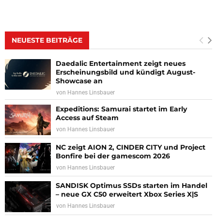
NEUESTE BEITRÄGE
Daedalic Entertainment zeigt neues
Erscheinungsbild und kündigt August-
Showcase an
von
Hannes Linsbauer
Expeditions: Samurai startet im Early
Access auf Steam
von
Hannes Linsbauer
NC zeigt AION 2, CINDER CITY und Project
Bonfire bei der gamescom 2026
von
Hannes Linsbauer
SANDISK Optimus SSDs starten im Handel
– neue GX C50 erweitert Xbox Series X|S
von
Hannes Linsbauer