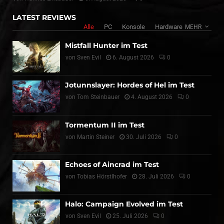
LATEST REVIEWS
Alle
PC
Konsole
Hardware
MEHR
Mistfall Hunter im Test
von
Sven Evil
6. August 2026
0
Jotunnslayer: Hordes of Hel im Test
von
Tom Steinbauer
4. August 2026
0
Tormentum II im Test
von
Martin Steiner
30. Juli 2026
0
Echoes of Aincrad im Test
von
Tobias Hörstlhofer
28. Juli 2026
0
Halo: Campaign Evolved im Test
von
Sven Evil
25. Juli 2026
0