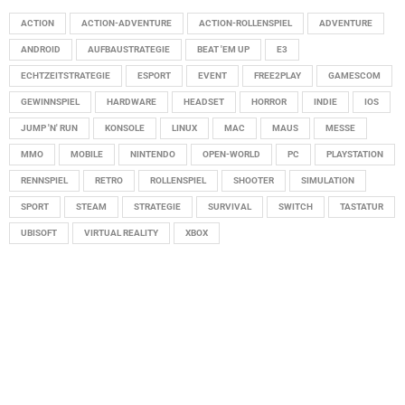
ACTION
ACTION-ADVENTURE
ACTION-ROLLENSPIEL
ADVENTURE
ANDROID
AUFBAUSTRATEGIE
BEAT 'EM UP
E3
ECHTZEITSTRATEGIE
ESPORT
EVENT
FREE2PLAY
GAMESCOM
GEWINNSPIEL
HARDWARE
HEADSET
HORROR
INDIE
IOS
JUMP 'N' RUN
KONSOLE
LINUX
MAC
MAUS
MESSE
MMO
MOBILE
NINTENDO
OPEN-WORLD
PC
PLAYSTATION
RENNSPIEL
RETRO
ROLLENSPIEL
SHOOTER
SIMULATION
SPORT
STEAM
STRATEGIE
SURVIVAL
SWITCH
TASTATUR
UBISOFT
VIRTUAL REALITY
XBOX