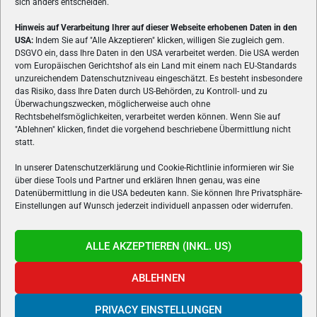
sich anders entscheiden.
Hinweis auf Verarbeitung Ihrer auf dieser Webseite erhobenen Daten in den
USA:
Indem Sie auf "Alle Akzeptieren" klicken, willigen Sie zugleich gem.
ÜBER UNS
DSGVO ein, dass Ihre Daten in den USA verarbeitet werden. Die USA werden
vom Europäischen Gerichtshof als ein Land mit einem nach EU-Standards
VON GAMERN, FÜR GAMER! Gamers.at ist das älteste Online-
unzureichendem Datenschutzniveau eingeschätzt. Es besteht insbesondere
Spielemagazin Österreichs und bringt täglich aktuelle News,
das Risiko, dass Ihre Daten durch US-Behörden, zu Kontroll- und zu
Reviews und Videos zu PC- und Konsolenspielen, Gaming-
Überwachungszwecken, möglicherweise auch ohne
Rechtsbehelfsmöglichkeiten, verarbeitet werden können. Wenn Sie auf
Hardware und aus der Welt des e-Sport's.
"Ablehnen" klicken, findet die vorgehend beschriebene Übermittlung nicht
statt.
Schreib uns:
redaktion@gamers.at
In unserer Datenschutzerklärung und Cookie-Richtlinie informieren wir Sie
über diese Tools und Partner und erklären Ihnen genau, was eine
FOLGE UNS
Datenübermittlung in die USA bedeuten kann. Sie können Ihre Privatsphäre-
Einstellungen auf Wunsch jederzeit individuell anpassen oder widerrufen.
ALLE AKZEPTIEREN (INKL. US)
ABLEHNEN
PRIVACY EINSTELLUNGEN