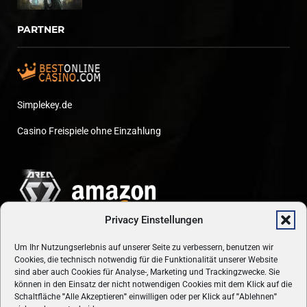
PARTNER
Simplekey.de
Casino Freispiele ohne Einzahlung
Privacy Einstellungen
Um Ihr Nutzungserlebnis auf unserer Seite zu verbessern, benutzen wir
Cookies, die technisch notwendig für die Funktionalität unserer Website
sind aber auch Cookies für Analyse-, Marketing und Trackingzwecke. Sie
können in den Einsatz der nicht notwendigen Cookies mit dem Klick auf die
Schaltfläche
"
Alle Akzeptieren
"
einwilligen oder per Klick auf
"
Ablehnen
"