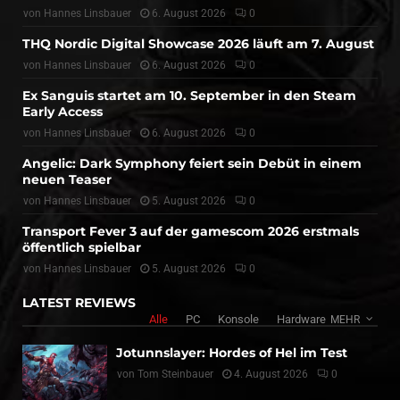
von
Hannes Linsbauer
6. August 2026
0
THQ Nordic Digital Showcase 2026 läuft am 7. August
von
Hannes Linsbauer
6. August 2026
0
Ex Sanguis startet am 10. September in den Steam
Early Access
von
Hannes Linsbauer
6. August 2026
0
Angelic: Dark Symphony feiert sein Debüt in einem
neuen Teaser
von
Hannes Linsbauer
5. August 2026
0
Transport Fever 3 auf der gamescom 2026 erstmals
öffentlich spielbar
von
Hannes Linsbauer
5. August 2026
0
LATEST REVIEWS
Alle
PC
Konsole
Hardware
MEHR
Jotunnslayer: Hordes of Hel im Test
von
Tom Steinbauer
4. August 2026
0