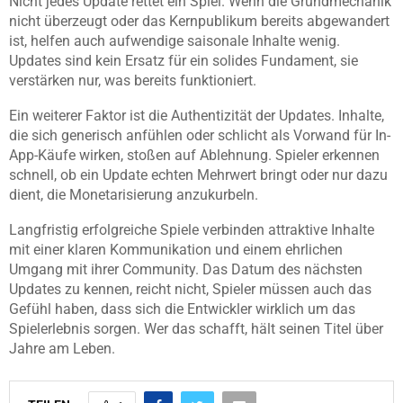
Nicht jedes Update rettet ein Spiel. Wenn die Grundmechanik
nicht überzeugt oder das Kernpublikum bereits abgewandert
ist, helfen auch aufwendige saisonale Inhalte wenig.
Updates sind kein Ersatz für ein solides Fundament, sie
verstärken nur, was bereits funktioniert.
Ein weiterer Faktor ist die Authentizität der Updates. Inhalte,
die sich generisch anfühlen oder schlicht als Vorwand für In-
App-Käufe wirken, stoßen auf Ablehnung. Spieler erkennen
schnell, ob ein Update echten Mehrwert bringt oder nur dazu
dient, die Monetarisierung anzukurbeln.
Langfristig erfolgreiche Spiele verbinden attraktive Inhalte
mit einer klaren Kommunikation und einem ehrlichen
Umgang mit ihrer Community. Das Datum des nächsten
Updates zu kennen, reicht nicht, Spieler müssen auch das
Gefühl haben, dass sich die Entwickler wirklich um das
Spielerlebnis sorgen. Wer das schafft, hält seinen Titel über
Jahre am Leben.