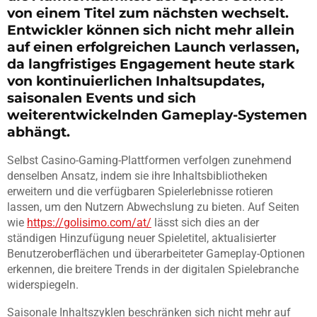
von einem Titel zum nächsten wechselt.
Entwickler können sich nicht mehr allein
auf einen erfolgreichen Launch verlassen,
da langfristiges Engagement heute stark
von kontinuierlichen Inhaltsupdates,
saisonalen Events und sich
weiterentwickelnden Gameplay-Systemen
abhängt.
Selbst Casino-Gaming-Plattformen verfolgen zunehmend
denselben Ansatz, indem sie ihre Inhaltsbibliotheken
erweitern und die verfügbaren Spielerlebnisse rotieren
lassen, um den Nutzern Abwechslung zu bieten. Auf Seiten
wie
https://golisimo.com/at/
lässt sich dies an der
ständigen Hinzufügung neuer Spieletitel, aktualisierter
Benutzeroberflächen und überarbeiteter Gameplay-Optionen
erkennen, die breitere Trends in der digitalen Spielebranche
widerspiegeln.
Saisonale Inhaltszyklen beschränken sich nicht mehr auf