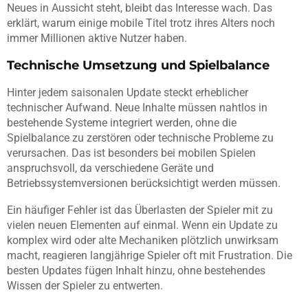
Neues in Aussicht steht, bleibt das Interesse wach. Das
erklärt, warum einige mobile Titel trotz ihres Alters noch
immer Millionen aktive Nutzer haben.
Technische Umsetzung und Spielbalance
Hinter jedem saisonalen Update steckt erheblicher
technischer Aufwand. Neue Inhalte müssen nahtlos in
bestehende Systeme integriert werden, ohne die
Spielbalance zu zerstören oder technische Probleme zu
verursachen. Das ist besonders bei mobilen Spielen
anspruchsvoll, da verschiedene Geräte und
Betriebssystemversionen berücksichtigt werden müssen.
Ein häufiger Fehler ist das Überlasten der Spieler mit zu
vielen neuen Elementen auf einmal. Wenn ein Update zu
komplex wird oder alte Mechaniken plötzlich unwirksam
macht, reagieren langjährige Spieler oft mit Frustration. Die
besten Updates fügen Inhalt hinzu, ohne bestehendes
Wissen der Spieler zu entwerten.