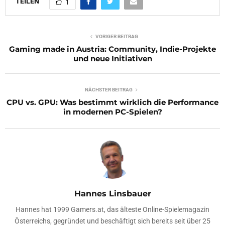
TEILEN
1
VORIGER BEITRAG
Gaming made in Austria: Community, Indie-Projekte
und neue Initiativen
NÄCHSTER BEITRAG
CPU vs. GPU: Was bestimmt wirklich die Performance
in modernen PC-Spielen?
Hannes Linsbauer
Hannes hat 1999 Gamers.at, das älteste Online-Spielemagazin
Österreichs, gegründet und beschäftigt sich bereits seit über 25