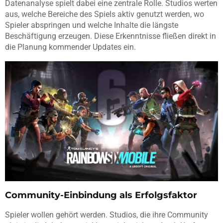
Datenanalyse spielt dabei eine zentrale Rolle. Studios werten
aus, welche Bereiche des Spiels aktiv genutzt werden, wo
Spieler abspringen und welche Inhalte die längste
Beschäftigung erzeugen. Diese Erkenntnisse fließen direkt in
die Planung kommender Updates ein.
Community-Einbindung als Erfolgsfaktor
Spieler wollen gehört werden. Studios, die ihre Community