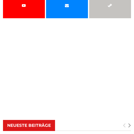
NEUESTE BEITRÄGE