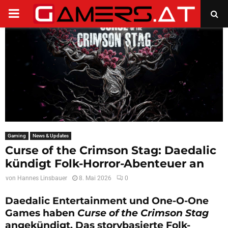
PRIMARY
MENU
Gaming
News & Updates
Curse of the Crimson Stag: Daedalic
kündigt Folk-Horror-Abenteuer an
von
Hannes Linsbauer
8. Mai 2026
0
Daedalic Entertainment und One-O-One
Games haben
Curse of the Crimson Stag
angekündigt. Das storybasierte Folk-