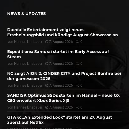
NEWS & UPDATES
Daedalic Entertainment zeigt neues
Erscheinungsbild und kündigt August-Showcase an
von
Hannes Linsbauer
7. August 2026
0
Expeditions: Samurai startet im Early Access auf
Steam
von
Hannes Linsbauer
7. August 2026
0
NC zeigt AION 2, CINDER CITY und Project Bonfire bei
der gamescom 2026
von
Hannes Linsbauer
7. August 2026
0
SANDISK Optimus SSDs starten im Handel – neue GX
C50 erweitert Xbox Series X|S
von
Hannes Linsbauer
7. August 2026
0
GTA 6: „An Extended Look“ startet am 27. August
zuerst auf Netflix