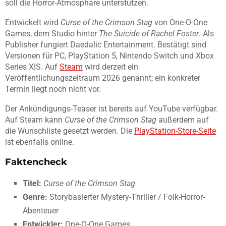
soll die Horror-Atmosphäre unterstützen.
Entwickelt wird
Curse of the Crimson Stag
von One-O-One
Games, dem Studio hinter
The Suicide of Rachel Foster
. Als
Publisher fungiert Daedalic Entertainment. Bestätigt sind
Versionen für PC, PlayStation 5, Nintendo Switch und Xbox
Series X|S. Auf
Steam
wird derzeit ein
Veröffentlichungszeitraum 2026 genannt; ein konkreter
Termin liegt noch nicht vor.
Der Ankündigungs-Teaser ist bereits auf YouTube verfügbar.
Auf Steam kann
Curse of the Crimson Stag
außerdem auf
die Wunschliste gesetzt werden. Die
PlayStation-Store-Seite
ist ebenfalls online.
Faktencheck
Titel:
Curse of the Crimson Stag
Genre:
Storybasierter Mystery-Thriller / Folk-Horror-
Abenteuer
Entwickler:
One-O-One Games