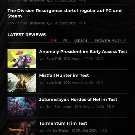
von
Hannes Linsbauer
6. August 2026
0
The Division Resurgence startet regulär auf PC und
Steam
von
Hannes Linsbauer
6. August 2026
0
LATEST REVIEWS
Alle
PC
Konsole
Hardware
MEHR
Anomaly President im Early Access Test
von
Sven Evil
8. August 2026
0
Mistfall Hunter im Test
von
Sven Evil
6. August 2026
0
Jotunnslayer: Hordes of Hel im Test
von
Tom Steinbauer
4. August 2026
0
Tormentum II im Test
von
Martin Steiner
30. Juli 2026
0