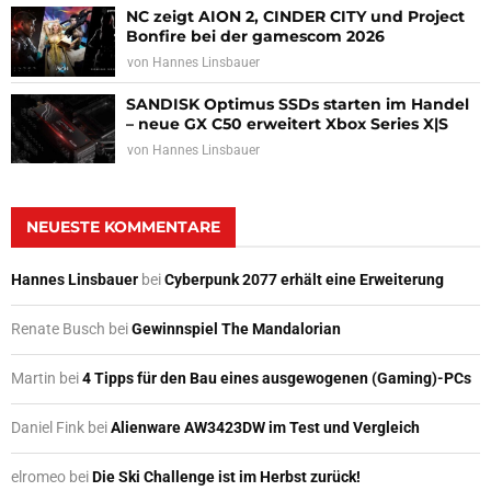
NC zeigt AION 2, CINDER CITY und Project
Bonfire bei der gamescom 2026
von
Hannes Linsbauer
SANDISK Optimus SSDs starten im Handel
– neue GX C50 erweitert Xbox Series X|S
von
Hannes Linsbauer
NEUESTE KOMMENTARE
Hannes Linsbauer
bei
Cyberpunk 2077 erhält eine Erweiterung
Renate Busch
bei
Gewinnspiel The Mandalorian
Martin
bei
4 Tipps für den Bau eines ausgewogenen (Gaming)-PCs
Daniel Fink
bei
Alienware AW3423DW im Test und Vergleich
elromeo
bei
Die Ski Challenge ist im Herbst zurück!