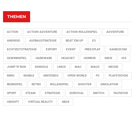
THEMEN
ACTION
ACTION-ADVENTURE
ACTION-ROLLENSPIEL
ADVENTURE
ANDROID
AUFBAUSTRATEGIE
BEAT 'EM UP
E3
ECHTZEITSTRATEGIE
ESPORT
EVENT
FREE2PLAY
GAMESCOM
GEWINNSPIEL
HARDWARE
HEADSET
HORROR
INDIE
IOS
JUMP 'N' RUN
KONSOLE
LINUX
MAC
MAUS
MESSE
MMO
MOBILE
NINTENDO
OPEN-WORLD
PC
PLAYSTATION
RENNSPIEL
RETRO
ROLLENSPIEL
SHOOTER
SIMULATION
SPORT
STEAM
STRATEGIE
SURVIVAL
SWITCH
TASTATUR
UBISOFT
VIRTUAL REALITY
XBOX