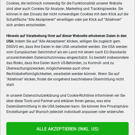
Cookies, die technisch notwendig für die Funktionalität unserer Website
sind aber auch Cookies für Analyse-, Marketing und Trackingzwecke. Sie
können in den Einsatz der nicht notwendigen Cookies mit dem Klick auf die
Schaltfläche
"
Alle Akzeptieren
"
einwilligen oder per Klick auf
"
Ablehnen
"
sich anders entscheiden.
Hinweis auf Verarbeitung Ihrer auf dieser Webseite erhobenen Daten in den
USA:
Indem Sie auf "Alle Akzeptieren" klicken, willigen Sie zugleich gem.
ÜBER UNS
DSGVO ein, dass Ihre Daten in den USA verarbeitet werden. Die USA werden
vom Europäischen Gerichtshof als ein Land mit einem nach EU-Standards
VON GAMERN, FÜR GAMER! Gamers.at ist das älteste Online-
unzureichendem Datenschutzniveau eingeschätzt. Es besteht insbesondere
Spielemagazin Österreichs und bringt täglich aktuelle News,
das Risiko, dass Ihre Daten durch US-Behörden, zu Kontroll- und zu
Reviews und Videos zu PC- und Konsolenspielen, Gaming-
Überwachungszwecken, möglicherweise auch ohne
Rechtsbehelfsmöglichkeiten, verarbeitet werden können. Wenn Sie auf
Hardware und aus der Welt des e-Sport's.
"Ablehnen" klicken, findet die vorgehend beschriebene Übermittlung nicht
statt.
Schreib uns:
redaktion@gamers.at
In unserer Datenschutzerklärung und Cookie-Richtlinie informieren wir Sie
über diese Tools und Partner und erklären Ihnen genau, was eine
FOLGE UNS
Datenübermittlung in die USA bedeuten kann. Sie können Ihre Privatsphäre-
Einstellungen auf Wunsch jederzeit individuell anpassen oder widerrufen.
ALLE AKZEPTIEREN (INKL. US)