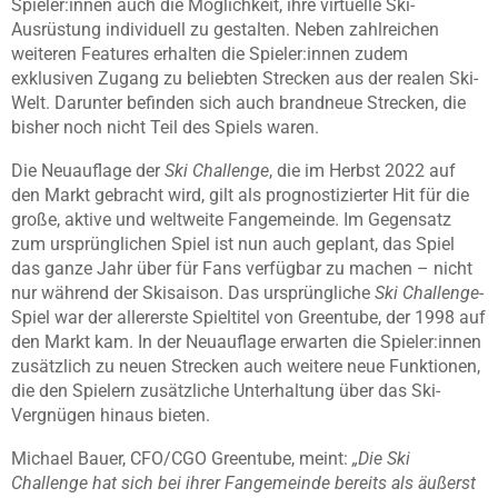
Spieler:innen auch die Möglichkeit, ihre virtuelle Ski-
Ausrüstung individuell zu gestalten. Neben zahlreichen
weiteren Features erhalten die Spieler:innen zudem
exklusiven Zugang zu beliebten Strecken aus der realen Ski-
Welt. Darunter befinden sich auch brandneue Strecken, die
bisher noch nicht Teil des Spiels waren.
Die Neuauflage der
Ski Challenge
, die im Herbst 2022 auf
den Markt gebracht wird, gilt als prognostizierter Hit für die
große, aktive und weltweite Fangemeinde. Im Gegensatz
zum ursprünglichen Spiel ist nun auch geplant, das Spiel
das ganze Jahr über für Fans verfügbar zu machen – nicht
nur während der Skisaison. Das ursprüngliche
Ski Challenge
-
Spiel war der allererste Spieltitel von Greentube, der 1998 auf
den Markt kam. In der Neuauflage erwarten die Spieler:innen
zusätzlich zu neuen Strecken auch weitere neue Funktionen,
die den Spielern zusätzliche Unterhaltung über das Ski-
Vergnügen hinaus bieten.
Michael Bauer, CFO/CGO Greentube, meint:
„Die Ski
Challenge hat sich bei ihrer Fangemeinde bereits als äußerst