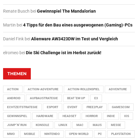
Renate Busch
bei
Gewinnspiel The Mandalorian
Martin
bei
4 Tipps für den Bau eines ausgewogenen (Gaming)-PCs
Daniel Fink
bei
Alienware AW3423DW im Test und Vergleich
elromeo
bei
Die Ski Challenge ist im Herbst zurück!
THEMEN
ACTION
ACTION-ADVENTURE
ACTION-ROLLENSPIEL
ADVENTURE
ANDROID
AUFBAUSTRATEGIE
BEAT 'EM UP
E3
ECHTZEITSTRATEGIE
ESPORT
EVENT
FREE2PLAY
GAMESCOM
GEWINNSPIEL
HARDWARE
HEADSET
HORROR
INDIE
IOS
JUMP 'N' RUN
KONSOLE
LINUX
MAC
MAUS
MESSE
MMO
MOBILE
NINTENDO
OPEN-WORLD
PC
PLAYSTATION