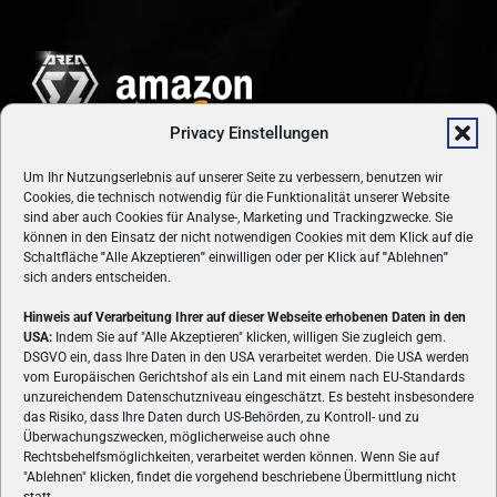
Privacy Einstellungen
Um Ihr Nutzungserlebnis auf unserer Seite zu verbessern, benutzen wir
Cookies, die technisch notwendig für die Funktionalität unserer Website
sind aber auch Cookies für Analyse-, Marketing und Trackingzwecke. Sie
können in den Einsatz der nicht notwendigen Cookies mit dem Klick auf die
Schaltfläche
"
Alle Akzeptieren
"
einwilligen oder per Klick auf
"
Ablehnen
"
sich anders entscheiden.
Hinweis auf Verarbeitung Ihrer auf dieser Webseite erhobenen Daten in den
USA:
Indem Sie auf "Alle Akzeptieren" klicken, willigen Sie zugleich gem.
ÜBER UNS
DSGVO ein, dass Ihre Daten in den USA verarbeitet werden. Die USA werden
vom Europäischen Gerichtshof als ein Land mit einem nach EU-Standards
VON GAMERN, FÜR GAMER! Gamers.at ist das älteste Online-
unzureichendem Datenschutzniveau eingeschätzt. Es besteht insbesondere
Spielemagazin Österreichs und bringt täglich aktuelle News,
das Risiko, dass Ihre Daten durch US-Behörden, zu Kontroll- und zu
Reviews und Videos zu PC- und Konsolenspielen, Gaming-
Überwachungszwecken, möglicherweise auch ohne
Hardware und aus der Welt des e-Sport's.
Rechtsbehelfsmöglichkeiten, verarbeitet werden können. Wenn Sie auf
"Ablehnen" klicken, findet die vorgehend beschriebene Übermittlung nicht