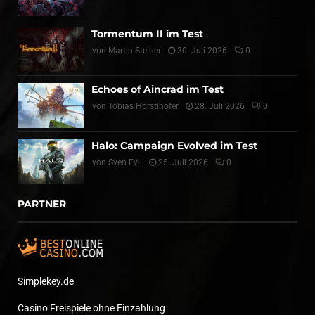
Tormentum II im Test
von
Martin Steiner
30. Juli 2026
0
Echoes of Aincrad im Test
von
Tobias Hörstlhofer
28. Juli 2026
0
Halo: Campaign Evolved im Test
von
Sven Evil
25. Juli 2026
0
PARTNER
Simplekey.de
Casino Freispiele ohne Einzahlung