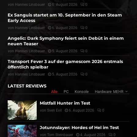
von
Hannes Linsbauer
6. August 2026
0
Ex Sanguis startet am 10. September in den Steam
Early Access
von
Hannes Linsbauer
6. August 2026
0
Angelic: Dark Symphony feiert sein Debüt in einem
neuen Teaser
von
Hannes Linsbauer
5. August 2026
0
Transport Fever 3 auf der gamescom 2026 erstmals
öffentlich spielbar
von
Hannes Linsbauer
5. August 2026
0
LATEST REVIEWS
Alle
PC
Konsole
Hardware
MEHR
Mistfall Hunter im Test
von
Sven Evil
6. August 2026
0
Jotunnslayer: Hordes of Hel im Test
von
Tom Steinbauer
4. August 2026
0