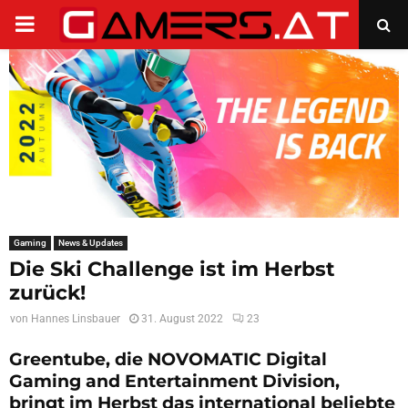
PRIMARY
MENU
Gaming
News & Updates
Die Ski Challenge ist im Herbst
zurück!
von
Hannes Linsbauer
31. August 2022
23
Greentube, die NOVOMATIC Digital
Gaming and Entertainment Division,
bringt im Herbst das international beliebte