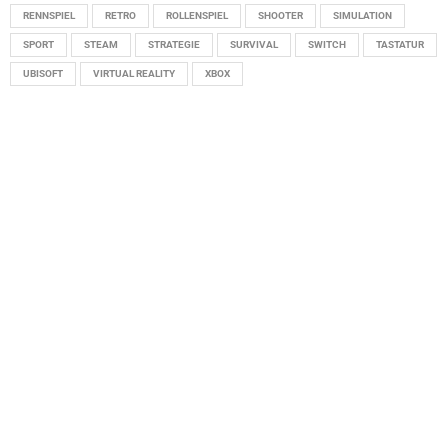
RENNSPIEL
RETRO
ROLLENSPIEL
SHOOTER
SIMULATION
SPORT
STEAM
STRATEGIE
SURVIVAL
SWITCH
TASTATUR
UBISOFT
VIRTUAL REALITY
XBOX