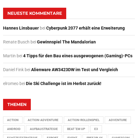
NEUESTE KOMMENTARE
Hannes Linsbauer
bei
Cyberpunk 2077 erhält eine Erweiterung
Renate Busch
bei
Gewinnspiel The Mandalorian
Martin
bei
4 Tipps für den Bau eines ausgewogenen (Gaming)-PCs
Daniel Fink
bei
Alienware AW3423DW im Test und Vergleich
elromeo
bei
Die Ski Challenge ist im Herbst zurück!
THEMEN
ACTION
ACTION-ADVENTURE
ACTION-ROLLENSPIEL
ADVENTURE
ANDROID
AUFBAUSTRATEGIE
BEAT 'EM UP
E3
ECHTZEITSTRATEGIE
ESPORT
EVENT
FREE2PLAY
GAMESCOM