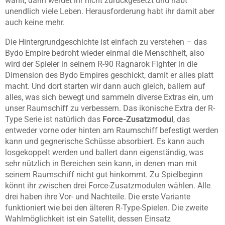
wählt, dann werdet ihr nicht zurückgesetzt und habt
unendlich viele Leben. Herausforderung habt ihr damit aber
auch keine mehr.
Die Hintergrundgeschichte ist einfach zu verstehen – das
Bydo Empire bedroht wieder einmal die Menschheit, also
wird der Spieler in seinem R-90 Ragnarok Fighter in die
Dimension des Bydo Empires geschickt, damit er alles platt
macht. Und dort starten wir dann auch gleich, ballern auf
alles, was sich bewegt und sammeln diverse Extras ein, um
unser Raumschiff zu verbessern. Das ikonische Extra der R-
Type Serie ist natürlich das
Force-Zusatzmodul
, das
entweder vorne oder hinten am Raumschiff befestigt werden
kann und gegnerische Schüsse absorbiert. Es kann auch
losgekoppelt werden und ballert dann eigenständig, was
sehr nützlich in Bereichen sein kann, in denen man mit
seinem Raumschiff nicht gut hinkommt. Zu Spielbeginn
könnt ihr zwischen drei Force-Zusatzmodulen wählen. Alle
drei haben ihre Vor- und Nachteile. Die erste Variante
funktioniert wie bei den älteren R-Type-Spielen. Die zweite
Wahlmöglichkeit ist ein Satellit, dessen Einsatz