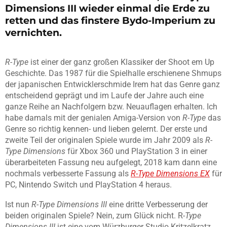
Dimensions III wieder einmal die Erde zu
retten und das finstere Bydo-Imperium zu
vernichten.
R-Type
ist einer der ganz großen Klassiker der Shoot em Up
Geschichte. Das 1987 für die Spielhalle erschienene Shmups
der japanischen Entwicklerschmide Irem hat das Genre ganz
entscheidend geprägt und im Laufe der Jahre auch eine
ganze Reihe an Nachfolgern bzw. Neuauflagen erhalten. Ich
habe damals mit der genialen Amiga-Version von
R-Type
das
Genre so richtig kennen- und lieben gelernt. Der erste und
zweite Teil der originalen Spiele wurde im Jahr 2009 als
R-
Type Dimensions
für Xbox 360 und PlayStation 3 in einer
überarbeiteten Fassung neu aufgelegt, 2018 kam dann eine
nochmals verbesserte Fassung als
R-Type Dimensions EX
für
PC, Nintendo Switch und PlayStation 4 heraus.
Ist nun
R-Type Dimensions III
eine dritte Verbesserung der
beiden originalen Spiele? Nein, zum Glück nicht. R-
Type
Dimensions III
ist eine vom Würzburger Studio Kritzelkratz