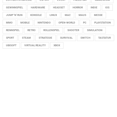
GEWINNSPIEL
HARDWARE
HEADSET
HORROR
INDIE
IOS
JUMP 'N' RUN
KONSOLE
LINUX
MAC
MAUS
MESSE
MMO
MOBILE
NINTENDO
OPEN-WORLD
PC
PLAYSTATION
RENNSPIEL
RETRO
ROLLENSPIEL
SHOOTER
SIMULATION
SPORT
STEAM
STRATEGIE
SURVIVAL
SWITCH
TASTATUR
UBISOFT
VIRTUAL REALITY
XBOX