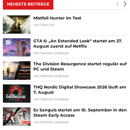
NEUESTE BEITRÄGE
Mistfall Hunter im Test
von
Sven Evil
GTA 6: „An Extended Look“ startet am 27.
August zuerst auf Netflix
von
Hannes Linsbauer
The Division Resurgence startet regulär auf
PC und Steam
von
Hannes Linsbauer
THQ Nordic Digital Showcase 2026 läuft am
7. August
von
Hannes Linsbauer
Ex Sanguis startet am 10. September in den
Steam Early Access
von
Hannes Linsbauer