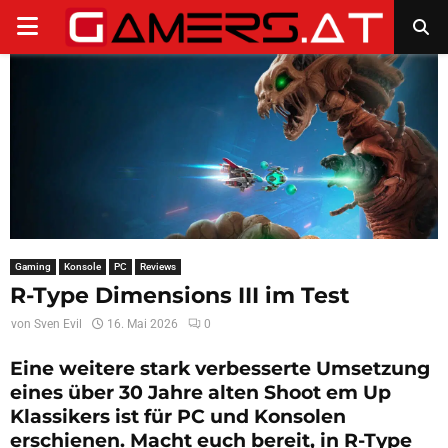
PRIMARY
MENU
Gaming
Konsole
PC
Reviews
R-Type Dimensions III im Test
von
Sven Evil
16. Mai 2026
0
Eine weitere stark verbesserte Umsetzung
eines über 30 Jahre alten Shoot em Up
Klassikers ist für PC und Konsolen
erschienen. Macht euch bereit, in R-Type