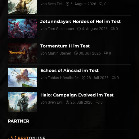
von
Sven Evil
6. August 2026
0
Jotunnslayer: Hordes of Hel im Test
von
Tom Steinbauer
4. August 2026
0
Tormentum II im Test
von
Martin Steiner
30. Juli 2026
0
Echoes of Aincrad im Test
von
Tobias Hörstlhofer
28. Juli 2026
0
Halo: Campaign Evolved im Test
von
Sven Evil
25. Juli 2026
0
PARTNER