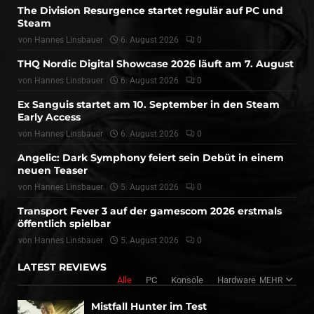
The Division Resurgence startet regulär auf PC und
Steam
von
Hannes Linsbauer
6. August 2026
0
THQ Nordic Digital Showcase 2026 läuft am 7. August
von
Hannes Linsbauer
6. August 2026
0
Ex Sanguis startet am 10. September in den Steam
Early Access
von
Hannes Linsbauer
6. August 2026
0
Angelic: Dark Symphony feiert sein Debüt in einem
neuen Teaser
von
Hannes Linsbauer
5. August 2026
0
Transport Fever 3 auf der gamescom 2026 erstmals
öffentlich spielbar
von
Hannes Linsbauer
5. August 2026
0
LATEST REVIEWS
Alle
PC
Konsole
Hardware
MEHR
Mistfall Hunter im Test