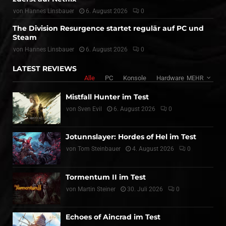
von
Hannes Linsbauer
6. August 2026
0
The Division Resurgence startet regulär auf PC und
Steam
von
Hannes Linsbauer
6. August 2026
0
LATEST REVIEWS
Alle
PC
Konsole
Hardware
MEHR
Mistfall Hunter im Test
von
Sven Evil
6. August 2026
0
Jotunnslayer: Hordes of Hel im Test
von
Tom Steinbauer
4. August 2026
0
Tormentum II im Test
von
Martin Steiner
30. Juli 2026
0
Echoes of Aincrad im Test