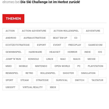
elromeo
bei
Die Ski Challenge ist im Herbst zurück!
THEMEN
ACTION
ACTION-ADVENTURE
ACTION-ROLLENSPIEL
ADVENTURE
ANDROID
AUFBAUSTRATEGIE
BEAT 'EM UP
E3
ECHTZEITSTRATEGIE
ESPORT
EVENT
FREE2PLAY
GAMESCOM
GEWINNSPIEL
HARDWARE
HEADSET
HORROR
INDIE
IOS
JUMP 'N' RUN
KONSOLE
LINUX
MAC
MAUS
MESSE
MMO
MOBILE
NINTENDO
OPEN-WORLD
PC
PLAYSTATION
RENNSPIEL
RETRO
ROLLENSPIEL
SHOOTER
SIMULATION
SPORT
STEAM
STRATEGIE
SURVIVAL
SWITCH
TASTATUR
UBISOFT
VIRTUAL REALITY
XBOX