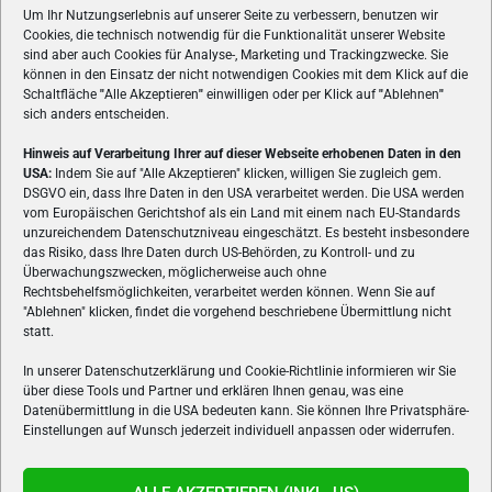
Um Ihr Nutzungserlebnis auf unserer Seite zu verbessern, benutzen wir
Cookies, die technisch notwendig für die Funktionalität unserer Website
sind aber auch Cookies für Analyse-, Marketing und Trackingzwecke. Sie
können in den Einsatz der nicht notwendigen Cookies mit dem Klick auf die
Schaltfläche
"
Alle Akzeptieren
"
einwilligen oder per Klick auf
"
Ablehnen
"
sich anders entscheiden.
Hinweis auf Verarbeitung Ihrer auf dieser Webseite erhobenen Daten in den
USA:
Indem Sie auf "Alle Akzeptieren" klicken, willigen Sie zugleich gem.
ÜBER UNS
DSGVO ein, dass Ihre Daten in den USA verarbeitet werden. Die USA werden
vom Europäischen Gerichtshof als ein Land mit einem nach EU-Standards
VON GAMERN, FÜR GAMER! Gamers.at ist das älteste Online-
unzureichendem Datenschutzniveau eingeschätzt. Es besteht insbesondere
Spielemagazin Österreichs und bringt täglich aktuelle News,
das Risiko, dass Ihre Daten durch US-Behörden, zu Kontroll- und zu
Reviews und Videos zu PC- und Konsolenspielen, Gaming-
Überwachungszwecken, möglicherweise auch ohne
Rechtsbehelfsmöglichkeiten, verarbeitet werden können. Wenn Sie auf
Hardware und aus der Welt des e-Sport's.
"Ablehnen" klicken, findet die vorgehend beschriebene Übermittlung nicht
statt.
Schreib uns:
redaktion@gamers.at
In unserer Datenschutzerklärung und Cookie-Richtlinie informieren wir Sie
über diese Tools und Partner und erklären Ihnen genau, was eine
FOLGE UNS
Datenübermittlung in die USA bedeuten kann. Sie können Ihre Privatsphäre-
Einstellungen auf Wunsch jederzeit individuell anpassen oder widerrufen.