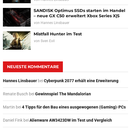
SANDISK Optimus SSDs starten im Handel
– neue GX C50 erweitert Xbox Series X|S
von
Hannes Linsbauer
Mistfall Hunter im Test
von
Sven Evil
NEUESTE KOMMENTARE
Hannes Linsbauer
bei
Cyberpunk 2077 erhält eine Erweiterung
Renate Busch
bei
Gewinnspiel The Mandalorian
Martin
bei
4 Tipps für den Bau eines ausgewogenen (Gaming)-PCs
Daniel Fink
bei
Alienware AW3423DW im Test und Vergleich