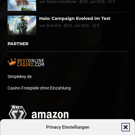
von
Tobias Hörstlhofer
28. Juli 2026
0
Halo: Campaign Evolved im Test
von
Sven Evil
25. Juli 2026
0
PARTNER
Simplekey.de
Casino Freispiele ohne Einzahlung
Privacy Einstellungen