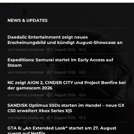
NEWS & UPDATES
Daedalic Entertainment zeigt neues
Erscheinungsbild und kündigt August-Showcase an
von
Hannes Linsbauer
7. August 2026
0
Expeditions: Samurai startet im Early Access auf
Steam
von
Hannes Linsbauer
7. August 2026
0
NC zeigt AION 2, CINDER CITY und Project Bonfire bei
der gamescom 2026
von
Hannes Linsbauer
7. August 2026
0
SANDISK Optimus SSDs starten im Handel – neue GX
C50 erweitert Xbox Series X|S
von
Hannes Linsbauer
7. August 2026
0
GTA 6: „An Extended Look“ startet am 27. August
zuerst auf Netflix