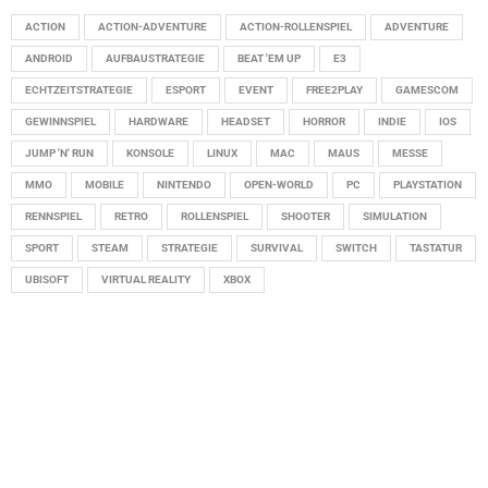
ACTION
ACTION-ADVENTURE
ACTION-ROLLENSPIEL
ADVENTURE
ANDROID
AUFBAUSTRATEGIE
BEAT 'EM UP
E3
ECHTZEITSTRATEGIE
ESPORT
EVENT
FREE2PLAY
GAMESCOM
GEWINNSPIEL
HARDWARE
HEADSET
HORROR
INDIE
IOS
JUMP 'N' RUN
KONSOLE
LINUX
MAC
MAUS
MESSE
MMO
MOBILE
NINTENDO
OPEN-WORLD
PC
PLAYSTATION
RENNSPIEL
RETRO
ROLLENSPIEL
SHOOTER
SIMULATION
SPORT
STEAM
STRATEGIE
SURVIVAL
SWITCH
TASTATUR
UBISOFT
VIRTUAL REALITY
XBOX