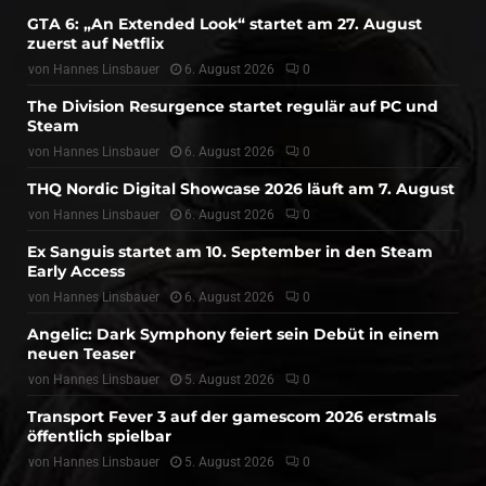
GTA 6: „An Extended Look“ startet am 27. August
zuerst auf Netflix
von
Hannes Linsbauer
6. August 2026
0
The Division Resurgence startet regulär auf PC und
Steam
von
Hannes Linsbauer
6. August 2026
0
THQ Nordic Digital Showcase 2026 läuft am 7. August
von
Hannes Linsbauer
6. August 2026
0
Ex Sanguis startet am 10. September in den Steam
Early Access
von
Hannes Linsbauer
6. August 2026
0
Angelic: Dark Symphony feiert sein Debüt in einem
neuen Teaser
von
Hannes Linsbauer
5. August 2026
0
Transport Fever 3 auf der gamescom 2026 erstmals
öffentlich spielbar
von
Hannes Linsbauer
5. August 2026
0