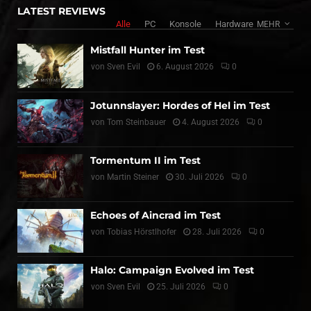
LATEST REVIEWS
Alle
PC
Konsole
Hardware
MEHR
Mistfall Hunter im Test
von
Sven Evil
6. August 2026
0
Jotunnslayer: Hordes of Hel im Test
von
Tom Steinbauer
4. August 2026
0
Tormentum II im Test
von
Martin Steiner
30. Juli 2026
0
Echoes of Aincrad im Test
von
Tobias Hörstlhofer
28. Juli 2026
0
Halo: Campaign Evolved im Test
von
Sven Evil
25. Juli 2026
0