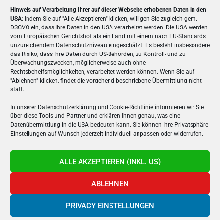
Hinweis auf Verarbeitung Ihrer auf dieser Webseite erhobenen Daten in den
USA:
Indem Sie auf "Alle Akzeptieren" klicken, willigen Sie zugleich gem.
ÜBER UNS
DSGVO ein, dass Ihre Daten in den USA verarbeitet werden. Die USA werden
vom Europäischen Gerichtshof als ein Land mit einem nach EU-Standards
VON GAMERN, FÜR GAMER! Gamers.at ist das älteste Online-
unzureichendem Datenschutzniveau eingeschätzt. Es besteht insbesondere
Spielemagazin Österreichs und bringt täglich aktuelle News,
das Risiko, dass Ihre Daten durch US-Behörden, zu Kontroll- und zu
Reviews und Videos zu PC- und Konsolenspielen, Gaming-
Überwachungszwecken, möglicherweise auch ohne
Rechtsbehelfsmöglichkeiten, verarbeitet werden können. Wenn Sie auf
Hardware und aus der Welt des e-Sport's.
"Ablehnen" klicken, findet die vorgehend beschriebene Übermittlung nicht
statt.
Schreib uns:
redaktion@gamers.at
In unserer Datenschutzerklärung und Cookie-Richtlinie informieren wir Sie
über diese Tools und Partner und erklären Ihnen genau, was eine
FOLGE UNS
Datenübermittlung in die USA bedeuten kann. Sie können Ihre Privatsphäre-
Einstellungen auf Wunsch jederzeit individuell anpassen oder widerrufen.
ALLE AKZEPTIEREN (INKL. US)
ABLEHNEN
PRIVACY EINSTELLUNGEN
Gamers.at v6 © 1999-2024 All Rights Reserved -
Kontakt
|
Impressum
|