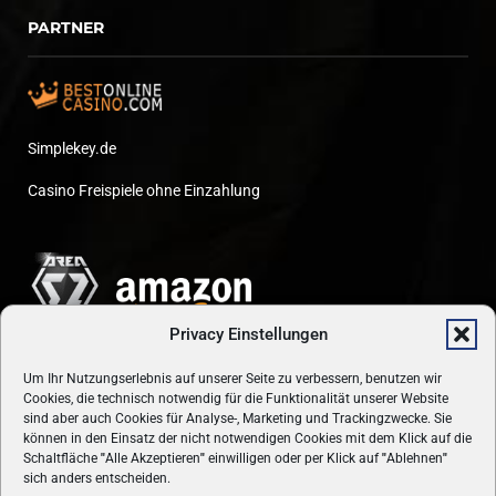
PARTNER
Simplekey.de
Casino Freispiele ohne Einzahlung
Privacy Einstellungen
Um Ihr Nutzungserlebnis auf unserer Seite zu verbessern, benutzen wir
Cookies, die technisch notwendig für die Funktionalität unserer Website
sind aber auch Cookies für Analyse-, Marketing und Trackingzwecke. Sie
können in den Einsatz der nicht notwendigen Cookies mit dem Klick auf die
Schaltfläche
"
Alle Akzeptieren
"
einwilligen oder per Klick auf
"
Ablehnen
"
sich anders entscheiden.