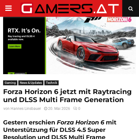
PRIMARY
MENU
Gaming
News & Updates
Technik
Forza Horizon 6 jetzt mit Raytracing
und DLSS Multi Frame Generation
von
Hannes Linsbauer
20. Mai 2026
0
Gestern erschien
Forza Horizon 6
mit
Unterstützung für DLSS 4.5 Super
Resolution und DLSS Multi Frame