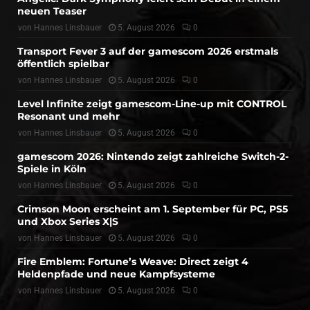
neuen Teaser
von
Hannes Linsbauer
5. August 2026
0
Transport Fever 3 auf der gamescom 2026 erstmals
öffentlich spielbar
von
Hannes Linsbauer
5. August 2026
0
Level Infinite zeigt gamescom-Line-up mit CONTROL
Resonant und mehr
von
Hannes Linsbauer
5. August 2026
0
gamescom 2026: Nintendo zeigt zahlreiche Switch-2-
Spiele in Köln
von
Hannes Linsbauer
5. August 2026
0
Crimson Moon erscheint am 1. September für PC, PS5
und Xbox Series X|S
von
Hannes Linsbauer
5. August 2026
0
Fire Emblem: Fortune’s Weave: Direct zeigt 4
Heldenpfade und neue Kampfsysteme
von
Hannes Linsbauer
5. August 2026
0