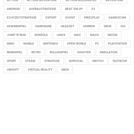
ACTION
ACTION-ADVENTURE
ACTION-ROLLENSPIEL
ADVENTURE
ANDROID
AUFBAUSTRATEGIE
BEAT 'EM UP
E3
ECHTZEITSTRATEGIE
ESPORT
EVENT
FREE2PLAY
GAMESCOM
GEWINNSPIEL
HARDWARE
HEADSET
HORROR
INDIE
IOS
JUMP 'N' RUN
KONSOLE
LINUX
MAC
MAUS
MESSE
MMO
MOBILE
NINTENDO
OPEN-WORLD
PC
PLAYSTATION
RENNSPIEL
RETRO
ROLLENSPIEL
SHOOTER
SIMULATION
SPORT
STEAM
STRATEGIE
SURVIVAL
SWITCH
TASTATUR
UBISOFT
VIRTUAL REALITY
XBOX