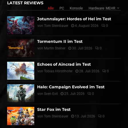
LATEST REVIEWS
Alle
PC
Konsole
Hardware
MEHR
Jotunnslayer: Hordes of Hel im Test
von
Tom Steinbauer
4. August 2026
0
Tormentum II im Test
von
Martin Steiner
30. Juli 2026
0
Echoes of Aincrad im Test
von
Tobias Hörstlhofer
28. Juli 2026
0
Halo: Campaign Evolved im Test
von
Sven Evil
25. Juli 2026
0
Star Fox im Test
von
Tom Steinbauer
13. Juli 2026
0