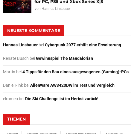
für PC, PS5 und Xbox Series X|S
von
Hannes Linsbauer
NEUESTE KOMMENTARE
Hannes Linsbauer
bei
Cyberpunk 2077 erhält eine Erweiterung
Renate Busch
bei
Gewinnspiel The Mandalorian
Martin
bei
4 Tipps für den Bau eines ausgewogenen (Gaming)-PCs
Daniel Fink
bei
Alienware AW3423DW im Test und Vergleich
elromeo
bei
Die Ski Challenge ist im Herbst zurück!
THEMEN