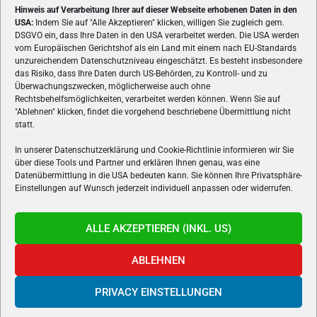
Hinweis auf Verarbeitung Ihrer auf dieser Webseite erhobenen Daten in den
USA:
Indem Sie auf "Alle Akzeptieren" klicken, willigen Sie zugleich gem.
ÜBER UNS
DSGVO ein, dass Ihre Daten in den USA verarbeitet werden. Die USA werden
vom Europäischen Gerichtshof als ein Land mit einem nach EU-Standards
VON GAMERN, FÜR GAMER! Gamers.at ist das älteste Online-
unzureichendem Datenschutzniveau eingeschätzt. Es besteht insbesondere
Spielemagazin Österreichs und bringt täglich aktuelle News,
das Risiko, dass Ihre Daten durch US-Behörden, zu Kontroll- und zu
Reviews und Videos zu PC- und Konsolenspielen, Gaming-
Überwachungszwecken, möglicherweise auch ohne
Rechtsbehelfsmöglichkeiten, verarbeitet werden können. Wenn Sie auf
Hardware und aus der Welt des e-Sport's.
"Ablehnen" klicken, findet die vorgehend beschriebene Übermittlung nicht
statt.
Schreib uns:
redaktion@gamers.at
In unserer Datenschutzerklärung und Cookie-Richtlinie informieren wir Sie
über diese Tools und Partner und erklären Ihnen genau, was eine
FOLGE UNS
Datenübermittlung in die USA bedeuten kann. Sie können Ihre Privatsphäre-
Einstellungen auf Wunsch jederzeit individuell anpassen oder widerrufen.
ALLE AKZEPTIEREN (INKL. US)
ABLEHNEN
PRIVACY EINSTELLUNGEN
Gamers.at v6 © 1999-2024 All Rights Reserved -
Kontakt
|
Impressum
|