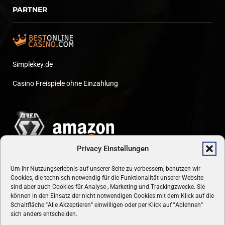
PARTNER
Simplekey.de
Casino Freispiele ohne Einzahlung
Privacy Einstellungen
Um Ihr Nutzungserlebnis auf unserer Seite zu verbessern, benutzen wir
Cookies, die technisch notwendig für die Funktionalität unserer Website
sind aber auch Cookies für Analyse-, Marketing und Trackingzwecke. Sie
können in den Einsatz der nicht notwendigen Cookies mit dem Klick auf die
Schaltfläche
"
Alle Akzeptieren
"
einwilligen oder per Klick auf
"
Ablehnen
"
sich anders entscheiden.