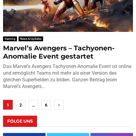
Gaming
News & Updates
Marvel’s Avengers – Tachyonen-
Anomalie Event gestartet
Das Marvel's Avengers Tachyonen-Anomalie Event ist online
und ermöglicht Teams mit mehr als einer Version des
gleichen Superhelden zu bilden. Ganzen Beitrag lesen
Marvel’s Avengers...
Seitennummerierung
1
2
…
6
der
Beiträge
FOLGE UNS