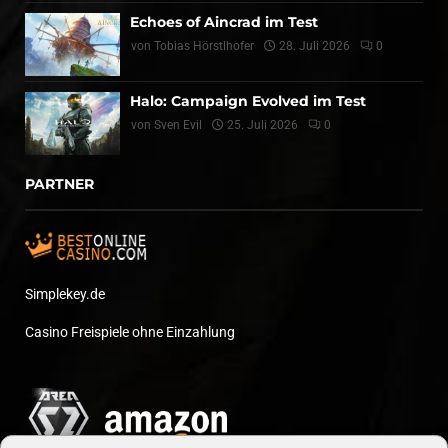
Echoes of Aincrad im Test
von
Tobias Hörstlhofer
28. Juli 2026
0
Halo: Campaign Evolved im Test
von
Sven Evil
25. Juli 2026
0
PARTNER
Simplekey.de
Casino Freispiele ohne Einzahlung