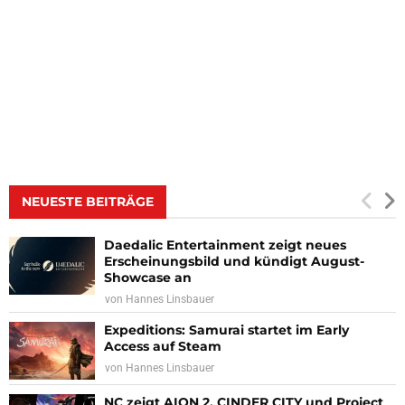
NEUESTE BEITRÄGE
Daedalic Entertainment zeigt neues
Erscheinungsbild und kündigt August-
Showcase an
von
Hannes Linsbauer
Expeditions: Samurai startet im Early
Access auf Steam
von
Hannes Linsbauer
NC zeigt AION 2, CINDER CITY und Project