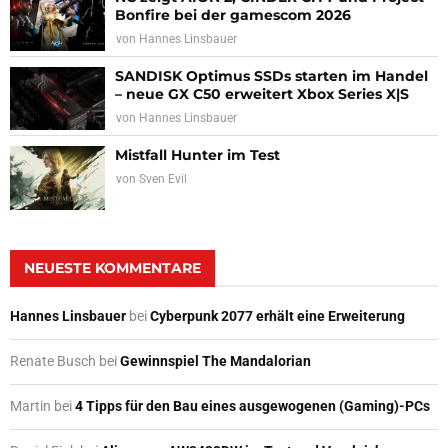
Bonfire bei der gamescom 2026
von
Hannes Linsbauer
SANDISK Optimus SSDs starten im Handel
– neue GX C50 erweitert Xbox Series X|S
von
Hannes Linsbauer
Mistfall Hunter im Test
von
Sven Evil
NEUESTE KOMMENTARE
Hannes Linsbauer
bei
Cyberpunk 2077 erhält eine Erweiterung
Renate Busch
bei
Gewinnspiel The Mandalorian
Martin
bei
4 Tipps für den Bau eines ausgewogenen (Gaming)-PCs