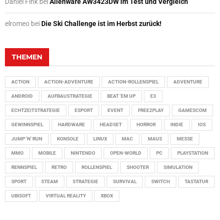
Daniel Fink
bei
Alienware AW3423DW im Test und Vergleich
elromeo
bei
Die Ski Challenge ist im Herbst zurück!
THEMEN
ACTION
ACTION-ADVENTURE
ACTION-ROLLENSPIEL
ADVENTURE
ANDROID
AUFBAUSTRATEGIE
BEAT 'EM UP
E3
ECHTZEITSTRATEGIE
ESPORT
EVENT
FREE2PLAY
GAMESCOM
GEWINNSPIEL
HARDWARE
HEADSET
HORROR
INDIE
IOS
JUMP 'N' RUN
KONSOLE
LINUX
MAC
MAUS
MESSE
MMO
MOBILE
NINTENDO
OPEN-WORLD
PC
PLAYSTATION
RENNSPIEL
RETRO
ROLLENSPIEL
SHOOTER
SIMULATION
SPORT
STEAM
STRATEGIE
SURVIVAL
SWITCH
TASTATUR
UBISOFT
VIRTUAL REALITY
XBOX