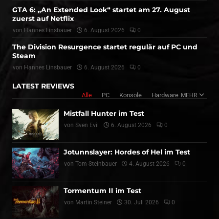
GTA 6: „An Extended Look“ startet am 27. August
zuerst auf Netflix
von
Hannes Linsbauer
6. August 2026
0
The Division Resurgence startet regulär auf PC und
Steam
von
Hannes Linsbauer
6. August 2026
0
LATEST REVIEWS
Alle
PC
Konsole
Hardware
MEHR
Mistfall Hunter im Test
von
Sven Evil
6. August 2026
0
Jotunnslayer: Hordes of Hel im Test
von
Tom Steinbauer
4. August 2026
0
Tormentum II im Test
von
Martin Steiner
30. Juli 2026
0