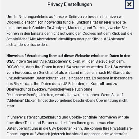
Privacy Einstellungen
Um Ihr Nutzungserlebnis auf unserer Seite zu verbessern, benutzen wir
Cookies, die technisch notwendig für die Funktionalität unserer Website
sind aber auch Cookies für Analyse-, Marketing und Trackingzwecke. Sie
können in den Einsatz der nicht notwendigen Cookies mit dem Klick auf die
Schaltfläche
"
Alle Akzeptieren
"
einwilligen oder per Klick auf
"
Ablehnen
"
sich anders entscheiden.
Hinweis auf Verarbeitung Ihrer auf dieser Webseite erhobenen Daten in den
USA:
Indem Sie auf "Alle Akzeptieren" klicken, willigen Sie zugleich gem.
ÜBER UNS
DSGVO ein, dass Ihre Daten in den USA verarbeitet werden. Die USA werden
vom Europäischen Gerichtshof als ein Land mit einem nach EU-Standards
VON GAMERN, FÜR GAMER! Gamers.at ist das älteste Online-
unzureichendem Datenschutzniveau eingeschätzt. Es besteht insbesondere
Spielemagazin Österreichs und bringt täglich aktuelle News,
das Risiko, dass Ihre Daten durch US-Behörden, zu Kontroll- und zu
Reviews und Videos zu PC- und Konsolenspielen, Gaming-
Überwachungszwecken, möglicherweise auch ohne
Hardware und aus der Welt des e-Sport's.
Rechtsbehelfsmöglichkeiten, verarbeitet werden können. Wenn Sie auf
"Ablehnen" klicken, findet die vorgehend beschriebene Übermittlung nicht
Schreib uns:
redaktion@gamers.at
statt.
In unserer Datenschutzerklärung und Cookie-Richtlinie informieren wir Sie
über diese Tools und Partner und erklären Ihnen genau, was eine
FOLGE UNS
Datenübermittlung in die USA bedeuten kann. Sie können Ihre Privatsphäre-
Einstellungen auf Wunsch jederzeit individuell anpassen oder widerrufen.