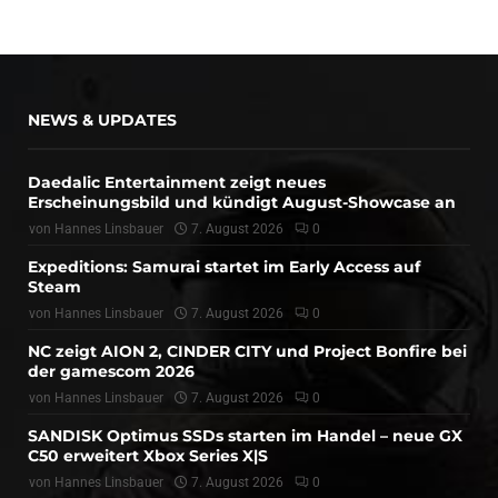
NEWS & UPDATES
Daedalic Entertainment zeigt neues
Erscheinungsbild und kündigt August-Showcase an
von
Hannes Linsbauer
7. August 2026
0
Expeditions: Samurai startet im Early Access auf
Steam
von
Hannes Linsbauer
7. August 2026
0
NC zeigt AION 2, CINDER CITY und Project Bonfire bei
der gamescom 2026
von
Hannes Linsbauer
7. August 2026
0
SANDISK Optimus SSDs starten im Handel – neue GX
C50 erweitert Xbox Series X|S
von
Hannes Linsbauer
7. August 2026
0