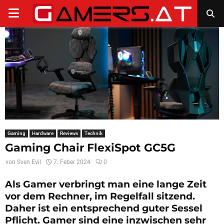
PRIMARY
MENU
Gaming
Hardware
Reviews
Technik
Gaming Chair FlexiSpot GC5G
von
Sven Evil
7. Feber 2024
0
Als Gamer verbringt man eine lange Zeit
vor dem Rechner, im Regelfall sitzend.
Daher ist ein entsprechend guter Sessel
Pflicht. Gamer sind eine inzwischen sehr