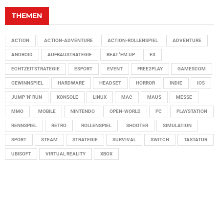
THEMEN
ACTION
ACTION-ADVENTURE
ACTION-ROLLENSPIEL
ADVENTURE
ANDROID
AUFBAUSTRATEGIE
BEAT 'EM UP
E3
ECHTZEITSTRATEGIE
ESPORT
EVENT
FREE2PLAY
GAMESCOM
GEWINNSPIEL
HARDWARE
HEADSET
HORROR
INDIE
IOS
JUMP 'N' RUN
KONSOLE
LINUX
MAC
MAUS
MESSE
MMO
MOBILE
NINTENDO
OPEN-WORLD
PC
PLAYSTATION
RENNSPIEL
RETRO
ROLLENSPIEL
SHOOTER
SIMULATION
SPORT
STEAM
STRATEGIE
SURVIVAL
SWITCH
TASTATUR
UBISOFT
VIRTUAL REALITY
XBOX