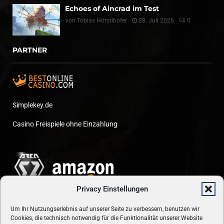
Echoes of Aincrad im Test
von
Tobias Hörstlhofer
28. Juli 2026
0
PARTNER
Simplekey.de
Casino Freispiele ohne Einzahlung
Privacy Einstellungen
Um Ihr Nutzungserlebnis auf unserer Seite zu verbessern, benutzen wir
Cookies, die technisch notwendig für die Funktionalität unserer Website