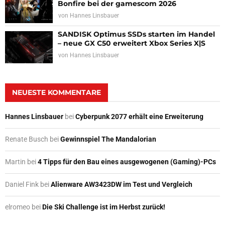
Bonfire bei der gamescom 2026
von
Hannes Linsbauer
SANDISK Optimus SSDs starten im Handel
– neue GX C50 erweitert Xbox Series X|S
von
Hannes Linsbauer
NEUESTE KOMMENTARE
Hannes Linsbauer
bei
Cyberpunk 2077 erhält eine Erweiterung
Renate Busch
bei
Gewinnspiel The Mandalorian
Martin
bei
4 Tipps für den Bau eines ausgewogenen (Gaming)-PCs
Daniel Fink
bei
Alienware AW3423DW im Test und Vergleich
elromeo
bei
Die Ski Challenge ist im Herbst zurück!