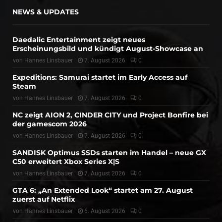
NEWS & UPDATES
Daedalic Entertainment zeigt neues
Erscheinungsbild und kündigt August-Showcase an
von
Hannes Linsbauer
7. August 2026
0
Expeditions: Samurai startet im Early Access auf
Steam
von
Hannes Linsbauer
7. August 2026
0
NC zeigt AION 2, CINDER CITY und Project Bonfire bei
der gamescom 2026
von
Hannes Linsbauer
7. August 2026
0
SANDISK Optimus SSDs starten im Handel – neue GX
C50 erweitert Xbox Series X|S
von
Hannes Linsbauer
7. August 2026
0
GTA 6: „An Extended Look“ startet am 27. August
zuerst auf Netflix
von
Hannes Linsbauer
6. August 2026
0