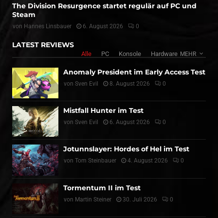
The Division Resurgence startet regulär auf PC und
Steam
von
Hannes Linsbauer
6. August 2026
0
LATEST REVIEWS
Alle
PC
Konsole
Hardware
MEHR
Anomaly President im Early Access Test
von
Sven Evil
8. August 2026
0
Mistfall Hunter im Test
von
Sven Evil
6. August 2026
0
Jotunnslayer: Hordes of Hel im Test
von
Tom Steinbauer
4. August 2026
0
Tormentum II im Test
von
Martin Steiner
30. Juli 2026
0