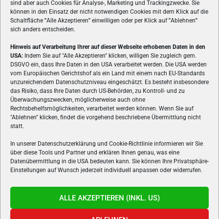
sind aber auch Cookies für Analyse-, Marketing und Trackingzwecke. Sie
können in den Einsatz der nicht notwendigen Cookies mit dem Klick auf die
Schaltfläche
"
Alle Akzeptieren
"
einwilligen oder per Klick auf
"
Ablehnen
"
sich anders entscheiden.
Hinweis auf Verarbeitung Ihrer auf dieser Webseite erhobenen Daten in den
USA:
Indem Sie auf "Alle Akzeptieren" klicken, willigen Sie zugleich gem.
ÜBER UNS
DSGVO ein, dass Ihre Daten in den USA verarbeitet werden. Die USA werden
vom Europäischen Gerichtshof als ein Land mit einem nach EU-Standards
VON GAMERN, FÜR GAMER! Gamers.at ist das älteste Online-
unzureichendem Datenschutzniveau eingeschätzt. Es besteht insbesondere
Spielemagazin Österreichs und bringt täglich aktuelle News,
das Risiko, dass Ihre Daten durch US-Behörden, zu Kontroll- und zu
Reviews und Videos zu PC- und Konsolenspielen, Gaming-
Überwachungszwecken, möglicherweise auch ohne
Hardware und aus der Welt des e-Sport's.
Rechtsbehelfsmöglichkeiten, verarbeitet werden können. Wenn Sie auf
"Ablehnen" klicken, findet die vorgehend beschriebene Übermittlung nicht
Schreib uns:
redaktion@gamers.at
statt.
In unserer Datenschutzerklärung und Cookie-Richtlinie informieren wir Sie
über diese Tools und Partner und erklären Ihnen genau, was eine
FOLGE UNS
Datenübermittlung in die USA bedeuten kann. Sie können Ihre Privatsphäre-
Einstellungen auf Wunsch jederzeit individuell anpassen oder widerrufen.
ALLE AKZEPTIEREN (INKL. US)