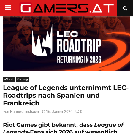
PRIMARY
MENU
eSport
Gaming
League of Legends unternimmt LEC-
Roadtrips nach Spanien und
Frankreich
von
Hannes Linsbauer
16. Jänner 2026
0
Riot Games gibt bekannt, dass
League of
Legends
-Fans sich 2026 auf wesentlich