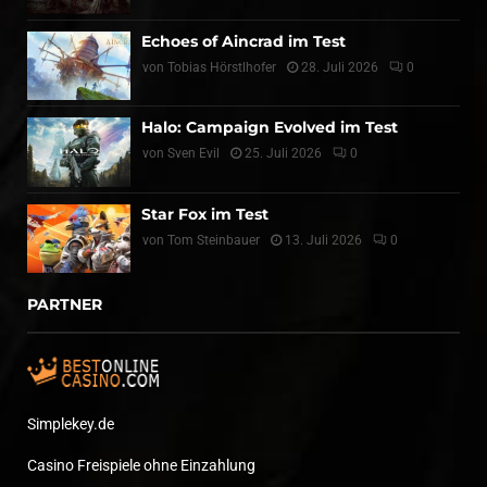
Echoes of Aincrad im Test
von
Tobias Hörstlhofer
28. Juli 2026
0
Halo: Campaign Evolved im Test
von
Sven Evil
25. Juli 2026
0
Star Fox im Test
von
Tom Steinbauer
13. Juli 2026
0
PARTNER
Simplekey.de
Casino Freispiele ohne Einzahlung