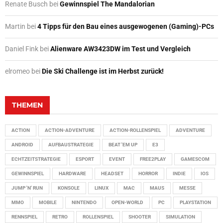
Renate Busch
bei
Gewinnspiel The Mandalorian
Martin
bei
4 Tipps für den Bau eines ausgewogenen (Gaming)-PCs
Daniel Fink
bei
Alienware AW3423DW im Test und Vergleich
elromeo
bei
Die Ski Challenge ist im Herbst zurück!
THEMEN
ACTION
ACTION-ADVENTURE
ACTION-ROLLENSPIEL
ADVENTURE
ANDROID
AUFBAUSTRATEGIE
BEAT 'EM UP
E3
ECHTZEITSTRATEGIE
ESPORT
EVENT
FREE2PLAY
GAMESCOM
GEWINNSPIEL
HARDWARE
HEADSET
HORROR
INDIE
IOS
JUMP 'N' RUN
KONSOLE
LINUX
MAC
MAUS
MESSE
MMO
MOBILE
NINTENDO
OPEN-WORLD
PC
PLAYSTATION
RENNSPIEL
RETRO
ROLLENSPIEL
SHOOTER
SIMULATION