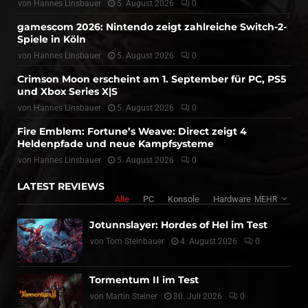
von
Hannes Linsbauer
5. August 2026
0
gamescom 2026: Nintendo zeigt zahlreiche Switch-2-
Spiele in Köln
von
Hannes Linsbauer
5. August 2026
0
Crimson Moon erscheint am 1. September für PC, PS5
und Xbox Series X|S
von
Hannes Linsbauer
5. August 2026
0
Fire Emblem: Fortune’s Weave: Direct zeigt 4
Heldenpfade und neue Kampfsysteme
von
Hannes Linsbauer
5. August 2026
0
LATEST REVIEWS
Alle
PC
Konsole
Hardware
MEHR
Jotunnslayer: Hordes of Hel im Test
von
Tom Steinbauer
4. August 2026
0
Tormentum II im Test
von
Martin Steiner
30. Juli 2026
0