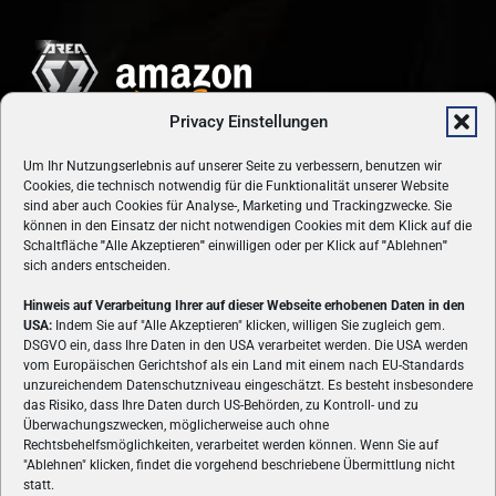
Privacy Einstellungen
Um Ihr Nutzungserlebnis auf unserer Seite zu verbessern, benutzen wir
Cookies, die technisch notwendig für die Funktionalität unserer Website
sind aber auch Cookies für Analyse-, Marketing und Trackingzwecke. Sie
können in den Einsatz der nicht notwendigen Cookies mit dem Klick auf die
Schaltfläche
"
Alle Akzeptieren
"
einwilligen oder per Klick auf
"
Ablehnen
"
sich anders entscheiden.
Hinweis auf Verarbeitung Ihrer auf dieser Webseite erhobenen Daten in den
USA:
Indem Sie auf "Alle Akzeptieren" klicken, willigen Sie zugleich gem.
ÜBER UNS
DSGVO ein, dass Ihre Daten in den USA verarbeitet werden. Die USA werden
vom Europäischen Gerichtshof als ein Land mit einem nach EU-Standards
VON GAMERN, FÜR GAMER! Gamers.at ist das älteste Online-
unzureichendem Datenschutzniveau eingeschätzt. Es besteht insbesondere
Spielemagazin Österreichs und bringt täglich aktuelle News,
das Risiko, dass Ihre Daten durch US-Behörden, zu Kontroll- und zu
Reviews und Videos zu PC- und Konsolenspielen, Gaming-
Überwachungszwecken, möglicherweise auch ohne
Hardware und aus der Welt des e-Sport's.
Rechtsbehelfsmöglichkeiten, verarbeitet werden können. Wenn Sie auf
"Ablehnen" klicken, findet die vorgehend beschriebene Übermittlung nicht
Schreib uns:
redaktion@gamers.at
statt.