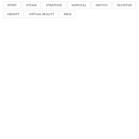
SPORT
STEAM
STRATEGIE
SURVIVAL
SWITCH
TASTATUR
UBISOFT
VIRTUAL REALITY
XBOX