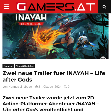
PRIMARY
MENU
Gaming
News & Updates
Zwei neue Trailer fuer INAYAH – Life
after Gods
von
Hannes Linsbauer
21. Oktober 2024
0
Zwei neue Trailer wurde jetzt zum 2D-
Action-Platformer-Abenteuer
INAYAH –
Life after Gods
veröffentlicht und