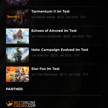
Tormentum II im Test
von
Martin Steiner
30. Juli 2026
0
Echoes of Aincrad im Test
von
Tobias Hörstlhofer
28. Juli 2026
0
Halo: Campaign Evolved im Test
von
Sven Evil
25. Juli 2026
0
Star Fox im Test
von
Tom Steinbauer
13. Juli 2026
0
PARTNER