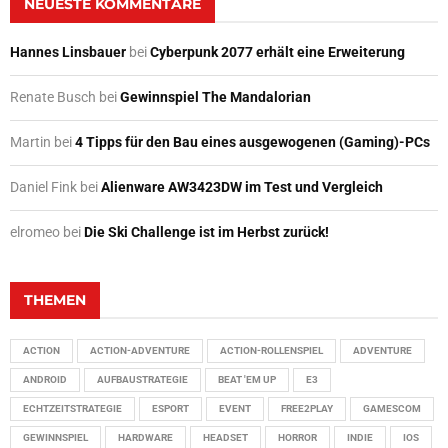
NEUESTE KOMMENTARE
Hannes Linsbauer
bei
Cyberpunk 2077 erhält eine Erweiterung
Renate Busch
bei
Gewinnspiel The Mandalorian
Martin
bei
4 Tipps für den Bau eines ausgewogenen (Gaming)-PCs
Daniel Fink
bei
Alienware AW3423DW im Test und Vergleich
elromeo
bei
Die Ski Challenge ist im Herbst zurück!
THEMEN
ACTION
ACTION-ADVENTURE
ACTION-ROLLENSPIEL
ADVENTURE
ANDROID
AUFBAUSTRATEGIE
BEAT 'EM UP
E3
ECHTZEITSTRATEGIE
ESPORT
EVENT
FREE2PLAY
GAMESCOM
GEWINNSPIEL
HARDWARE
HEADSET
HORROR
INDIE
IOS