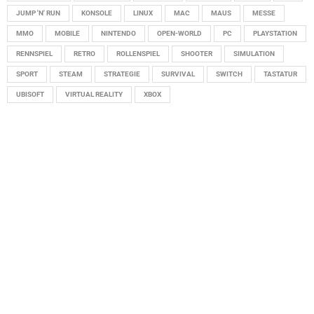
JUMP 'N' RUN
KONSOLE
LINUX
MAC
MAUS
MESSE
MMO
MOBILE
NINTENDO
OPEN-WORLD
PC
PLAYSTATION
RENNSPIEL
RETRO
ROLLENSPIEL
SHOOTER
SIMULATION
SPORT
STEAM
STRATEGIE
SURVIVAL
SWITCH
TASTATUR
UBISOFT
VIRTUAL REALITY
XBOX