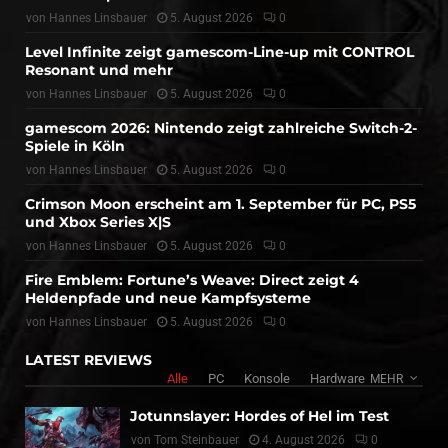
von
Hannes Linsbauer
5. August 2026
0
Level Infinite zeigt gamescom-Line-up mit CONTROL
Resonant und mehr
von
Hannes Linsbauer
5. August 2026
0
gamescom 2026: Nintendo zeigt zahlreiche Switch-2-
Spiele in Köln
von
Hannes Linsbauer
5. August 2026
0
Crimson Moon erscheint am 1. September für PC, PS5
und Xbox Series X|S
von
Hannes Linsbauer
5. August 2026
0
Fire Emblem: Fortune’s Weave: Direct zeigt 4
Heldenpfade und neue Kampfsysteme
von
Hannes Linsbauer
5. August 2026
0
LATEST REVIEWS
Alle
PC
Konsole
Hardware
MEHR
Jotunnslayer: Hordes of Hel im Test
von
Tom Steinbauer
4. August 2026
0