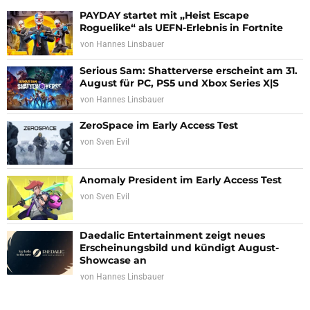
PAYDAY startet mit „Heist Escape
Roguelike“ als UEFN-Erlebnis in Fortnite
von
Hannes Linsbauer
Serious Sam: Shatterverse erscheint am 31.
August für PC, PS5 und Xbox Series X|S
von
Hannes Linsbauer
ZeroSpace im Early Access Test
von
Sven Evil
Anomaly President im Early Access Test
von
Sven Evil
Daedalic Entertainment zeigt neues
Erscheinungsbild und kündigt August-
Showcase an
von
Hannes Linsbauer