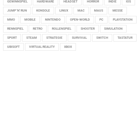
GEWINNSPIEL
HARDWARE
HEADSET
HORROR
INDIE
IOS
JUMP 'N' RUN
KONSOLE
LINUX
MAC
MAUS
MESSE
MMO
MOBILE
NINTENDO
OPEN-WORLD
PC
PLAYSTATION
RENNSPIEL
RETRO
ROLLENSPIEL
SHOOTER
SIMULATION
SPORT
STEAM
STRATEGIE
SURVIVAL
SWITCH
TASTATUR
UBISOFT
VIRTUAL REALITY
XBOX