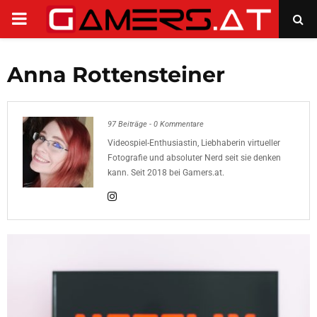
PRIMARY
MENU
Anna Rottensteiner
97 Beiträge
-
0 Kommentare
Videospiel-Enthusiastin, Liebhaberin virtueller
Fotografie und absoluter Nerd seit sie denken
kann. Seit 2018 bei Gamers.at.