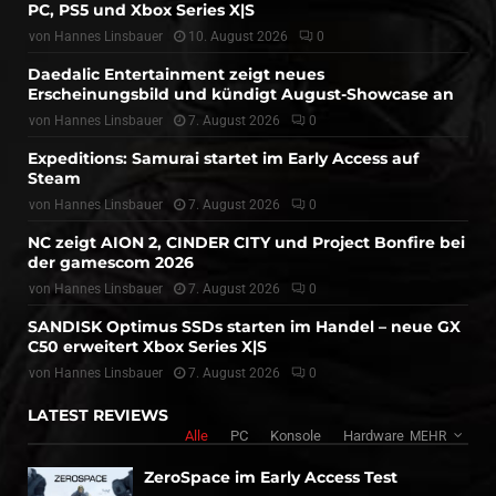
PC, PS5 und Xbox Series X|S
von
Hannes Linsbauer
10. August 2026
0
Daedalic Entertainment zeigt neues
Erscheinungsbild und kündigt August-Showcase an
von
Hannes Linsbauer
7. August 2026
0
Expeditions: Samurai startet im Early Access auf
Steam
von
Hannes Linsbauer
7. August 2026
0
NC zeigt AION 2, CINDER CITY und Project Bonfire bei
der gamescom 2026
von
Hannes Linsbauer
7. August 2026
0
SANDISK Optimus SSDs starten im Handel – neue GX
C50 erweitert Xbox Series X|S
von
Hannes Linsbauer
7. August 2026
0
LATEST REVIEWS
Alle
PC
Konsole
Hardware
MEHR
ZeroSpace im Early Access Test