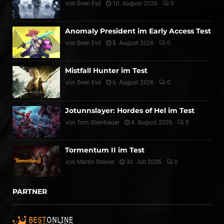
von
Sven Evil
10. August 2026
0
Anomaly President im Early Access Test
von
Sven Evil
8. August 2026
0
Mistfall Hunter im Test
von
Sven Evil
6. August 2026
0
Jotunnslayer: Hordes of Hel im Test
von
Tom Steinbauer
4. August 2026
0
Tormentum II im Test
von
Martin Steiner
30. Juli 2026
0
PARTNER