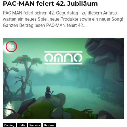
PAC-MAN feiert 42. Jubiläum
PAC-MAN feiert seinen 42. Geburtstag - zu diesem Anlass
warten ein neues Spiel, neue Produkte sowie ein neuer Song!
Ganzen Beitrag lesen PAC-MAN feiert 42....
9.0
Gaming
Indie
Konsole
Reviews