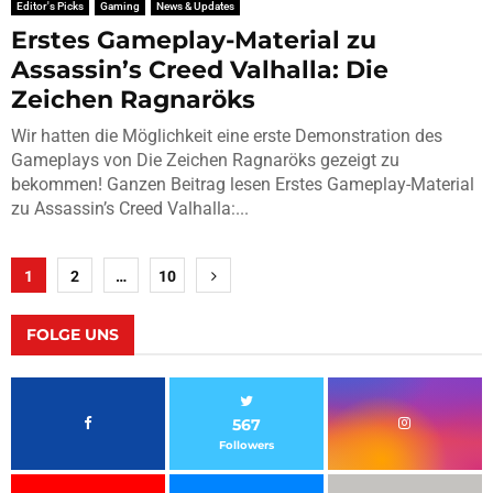
Editor's Picks
Gaming
News & Updates
Erstes Gameplay-Material zu
Assassin’s Creed Valhalla: Die
Zeichen Ragnaröks
Wir hatten die Möglichkeit eine erste Demonstration des
Gameplays von Die Zeichen Ragnaröks gezeigt zu
bekommen! Ganzen Beitrag lesen Erstes Gameplay-Material
zu Assassin’s Creed Valhalla:...
Seitennummerierung
1
2
…
10
der
Beiträge
FOLGE UNS
567
Followers