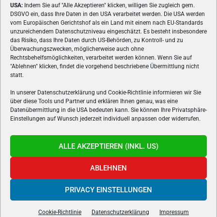
USA:
Indem Sie auf "Alle Akzeptieren" klicken, willigen Sie zugleich gem.
ÜBER UNS
DSGVO ein, dass Ihre Daten in den USA verarbeitet werden. Die USA werden
vom Europäischen Gerichtshof als ein Land mit einem nach EU-Standards
VON GAMERN, FÜR GAMER! Gamers.at ist das älteste Online-
unzureichendem Datenschutzniveau eingeschätzt. Es besteht insbesondere
Spielemagazin Österreichs und bringt täglich aktuelle News,
das Risiko, dass Ihre Daten durch US-Behörden, zu Kontroll- und zu
Reviews und Videos zu PC- und Konsolenspielen, Gaming-
Überwachungszwecken, möglicherweise auch ohne
Hardware und aus der Welt des e-Sport's.
Rechtsbehelfsmöglichkeiten, verarbeitet werden können. Wenn Sie auf
"Ablehnen" klicken, findet die vorgehend beschriebene Übermittlung nicht
Schreib uns:
redaktion@gamers.at
statt.
In unserer Datenschutzerklärung und Cookie-Richtlinie informieren wir Sie
über diese Tools und Partner und erklären Ihnen genau, was eine
FOLGE UNS
Datenübermittlung in die USA bedeuten kann. Sie können Ihre Privatsphäre-
Einstellungen auf Wunsch jederzeit individuell anpassen oder widerrufen.
ALLE AKZEPTIEREN (INKL. US)
ABLEHNEN
PRIVACY EINSTELLUNGEN
Gamers.at v6 © 1999-2024 All Rights Reserved -
Kontakt
|
Impressum
|
Datenschutzerklärung
|
Cookie Richtline
- Developed by
linomedia
Cookie-Richtlinie
Datenschutzerklärung
Impressum
powered by
overclockers.at