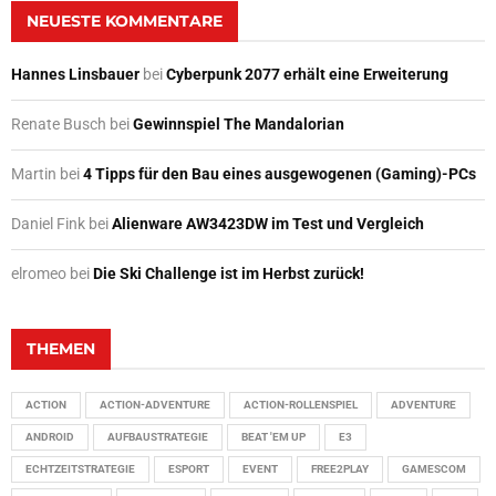
NEUESTE KOMMENTARE
Hannes Linsbauer
bei
Cyberpunk 2077 erhält eine Erweiterung
Renate Busch
bei
Gewinnspiel The Mandalorian
Martin
bei
4 Tipps für den Bau eines ausgewogenen (Gaming)-PCs
Daniel Fink
bei
Alienware AW3423DW im Test und Vergleich
elromeo
bei
Die Ski Challenge ist im Herbst zurück!
THEMEN
ACTION
ACTION-ADVENTURE
ACTION-ROLLENSPIEL
ADVENTURE
ANDROID
AUFBAUSTRATEGIE
BEAT 'EM UP
E3
ECHTZEITSTRATEGIE
ESPORT
EVENT
FREE2PLAY
GAMESCOM