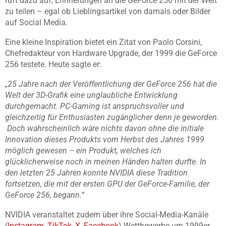
ruft dazu auf, Erinnerungen an die GeForce 256 mit der Welt
zu teilen – egal ob Lieblingsartikel von damals oder Bilder
auf Social Media.
Eine kleine Inspiration bietet ein Zitat von Paolo Corsini,
Chefredakteur von Hardware Upgrade, der 1999 die GeForce
256 testete. Heute sagte er:
„25 Jahre nach der Veröffentlichung der GeForce 256 hat die
Welt der 3D-Grafik eine unglaubliche Entwicklung
durchgemacht. PC-Gaming ist anspruchsvoller und
gleichzeitig für Enthusiasten zugänglicher denn je geworden.
Doch wahrscheinlich wäre nichts davon ohne die initiale
Innovation dieses Produkts vom Herbst des Jahres 1999
möglich gewesen – ein Produkt, welches ich
glücklicherweise noch in meinen Händen halten durfte. In
den letzten 25 Jahren konnte NVIDIA diese Tradition
fortsetzen, die mit der ersten GPU der GeForce-Familie, der
GeForce 256, begann.“
NVIDIA veranstaltet zudem über ihre Social-Media-Kanäle
(
Instagram
,
TikTok
,
X
,
Facebook
) Wettbewerbe um 1999er