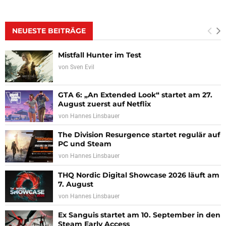
NEUESTE BEITRÄGE
Mistfall Hunter im Test
von
Sven Evil
GTA 6: „An Extended Look“ startet am 27.
August zuerst auf Netflix
von
Hannes Linsbauer
The Division Resurgence startet regulär auf
PC und Steam
von
Hannes Linsbauer
THQ Nordic Digital Showcase 2026 läuft am
7. August
von
Hannes Linsbauer
Ex Sanguis startet am 10. September in den
Steam Early Access