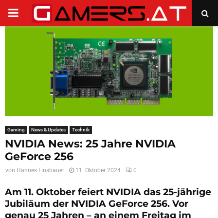
PRIMARY
MENU
Gaming
News & Updates
Technik
NVIDIA News: 25 Jahre NVIDIA
GeForce 256
von
Hannes Linsbauer
11. Oktober 2024
0
Am 11. Oktober feiert NVIDIA das 25-jährige
Jubiläum der NVIDIA GeForce 256. Vor
genau 25 Jahren – an einem Freitag im