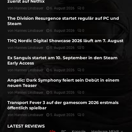
zuerst auf Netflix
von
Hannes Linsbauer
6. August 2026
0
The Division Resurgence startet regulär auf PC und
Steam
von
Hannes Linsbauer
6. August 2026
0
THQ Nordic Digital Showcase 2026 läuft am 7. August
von
Hannes Linsbauer
6. August 2026
0
Ex Sanguis startet am 10. September in den Steam
Early Access
von
Hannes Linsbauer
6. August 2026
0
Angelic: Dark Symphony feiert sein Debüt in einem
neuen Teaser
von
Hannes Linsbauer
5. August 2026
0
Transport Fever 3 auf der gamescom 2026 erstmals
öffentlich spielbar
von
Hannes Linsbauer
5. August 2026
0
LATEST REVIEWS
Alle
PC
Konsole
Hardware
MEHR