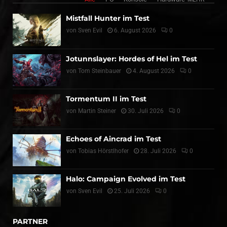
Mistfall Hunter im Test
von
Sven Evil
6. August 2026
0
Jotunnslayer: Hordes of Hel im Test
von
Tom Steinbauer
4. August 2026
0
Tormentum II im Test
von
Martin Steiner
30. Juli 2026
0
Echoes of Aincrad im Test
von
Tobias Hörstlhofer
28. Juli 2026
0
Halo: Campaign Evolved im Test
von
Sven Evil
25. Juli 2026
0
PARTNER