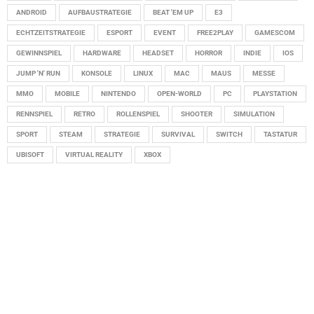
ANDROID
AUFBAUSTRATEGIE
BEAT 'EM UP
E3
ECHTZEITSTRATEGIE
ESPORT
EVENT
FREE2PLAY
GAMESCOM
GEWINNSPIEL
HARDWARE
HEADSET
HORROR
INDIE
IOS
JUMP 'N' RUN
KONSOLE
LINUX
MAC
MAUS
MESSE
MMO
MOBILE
NINTENDO
OPEN-WORLD
PC
PLAYSTATION
RENNSPIEL
RETRO
ROLLENSPIEL
SHOOTER
SIMULATION
SPORT
STEAM
STRATEGIE
SURVIVAL
SWITCH
TASTATUR
UBISOFT
VIRTUAL REALITY
XBOX