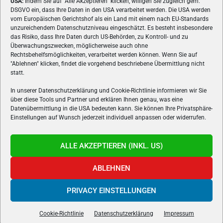
USA:
Indem Sie auf "Alle Akzeptieren" klicken, willigen Sie zugleich gem.
ÜBER UNS
DSGVO ein, dass Ihre Daten in den USA verarbeitet werden. Die USA werden
vom Europäischen Gerichtshof als ein Land mit einem nach EU-Standards
VON GAMERN, FÜR GAMER! Gamers.at ist das älteste Online-
unzureichendem Datenschutzniveau eingeschätzt. Es besteht insbesondere
Spielemagazin Österreichs und bringt täglich aktuelle News,
das Risiko, dass Ihre Daten durch US-Behörden, zu Kontroll- und zu
Reviews und Videos zu PC- und Konsolenspielen, Gaming-
Überwachungszwecken, möglicherweise auch ohne
Rechtsbehelfsmöglichkeiten, verarbeitet werden können. Wenn Sie auf
Hardware und aus der Welt des e-Sport's.
"Ablehnen" klicken, findet die vorgehend beschriebene Übermittlung nicht
statt.
Schreib uns:
redaktion@gamers.at
In unserer Datenschutzerklärung und Cookie-Richtlinie informieren wir Sie
über diese Tools und Partner und erklären Ihnen genau, was eine
FOLGE UNS
Datenübermittlung in die USA bedeuten kann. Sie können Ihre Privatsphäre-
Einstellungen auf Wunsch jederzeit individuell anpassen oder widerrufen.
ALLE AKZEPTIEREN (INKL. US)
ABLEHNEN
PRIVACY EINSTELLUNGEN
Gamers.at v6 © 1999-2024 All Rights Reserved -
Kontakt
|
Impressum
|
Datenschutzerklärung
|
Cookie Richtline
- Developed by
linomedia
Cookie-Richtlinie
Datenschutzerklärung
Impressum
powered by
overclockers.at