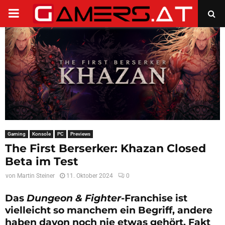
PRIMARY
MENU
Gaming
Konsole
PC
Previews
The First Berserker: Khazan Closed
Beta im Test
von
Martin Steiner
11. Oktober 2024
0
Das
Dungeon & Fighter
-Franchise ist
vielleicht so manchem ein Begriff, andere
haben davon noch nie etwas gehört. Fakt