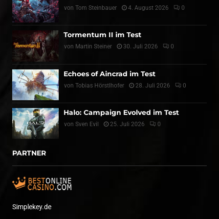
von
Tom Steinbauer
4. August 2026
0
Tormentum II im Test
von
Martin Steiner
30. Juli 2026
0
Echoes of Aincrad im Test
von
Tobias Hörstlhofer
28. Juli 2026
0
Halo: Campaign Evolved im Test
von
Sven Evil
25. Juli 2026
0
PARTNER
Simplekey.de