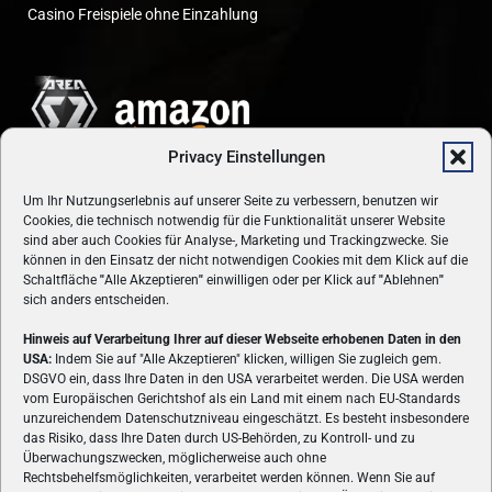
Casino Freispiele ohne Einzahlung
Privacy Einstellungen
Um Ihr Nutzungserlebnis auf unserer Seite zu verbessern, benutzen wir
Cookies, die technisch notwendig für die Funktionalität unserer Website
sind aber auch Cookies für Analyse-, Marketing und Trackingzwecke. Sie
können in den Einsatz der nicht notwendigen Cookies mit dem Klick auf die
Schaltfläche
"
Alle Akzeptieren
"
einwilligen oder per Klick auf
"
Ablehnen
"
sich anders entscheiden.
Hinweis auf Verarbeitung Ihrer auf dieser Webseite erhobenen Daten in den
USA:
Indem Sie auf "Alle Akzeptieren" klicken, willigen Sie zugleich gem.
ÜBER UNS
DSGVO ein, dass Ihre Daten in den USA verarbeitet werden. Die USA werden
vom Europäischen Gerichtshof als ein Land mit einem nach EU-Standards
VON GAMERN, FÜR GAMER! Gamers.at ist das älteste Online-
unzureichendem Datenschutzniveau eingeschätzt. Es besteht insbesondere
Spielemagazin Österreichs und bringt täglich aktuelle News,
das Risiko, dass Ihre Daten durch US-Behörden, zu Kontroll- und zu
Reviews und Videos zu PC- und Konsolenspielen, Gaming-
Überwachungszwecken, möglicherweise auch ohne
Hardware und aus der Welt des e-Sport's.
Rechtsbehelfsmöglichkeiten, verarbeitet werden können. Wenn Sie auf