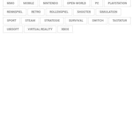
MMO
MOBILE
NINTENDO
OPEN-WORLD
PC
PLAYSTATION
RENNSPIEL
RETRO
ROLLENSPIEL
SHOOTER
SIMULATION
SPORT
STEAM
STRATEGIE
SURVIVAL
SWITCH
TASTATUR
UBISOFT
VIRTUAL REALITY
XBOX