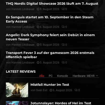
THQ Nordic Digital Showcase 2026 läuft am 7. August
von
Hannes Linsbauer
6. August 2026
0
Ex Sanguis startet am 10. September in den Steam
Early Access
von
Hannes Linsbauer
6. August 2026
0
Angelic: Dark Symphony feiert sein Debüt in einem
neuen Teaser
von
Hannes Linsbauer
5. August 2026
0
Transport Fever 3 auf der gamescom 2026 erstmals
öffentlich spielbar
von
Hannes Linsbauer
5. August 2026
0
LATEST REVIEWS
Alle
PC
Konsole
Hardware
MEHR
Mistfall Hunter im Test
von
Sven Evil
6. August 2026
0
Jotunnslayer: Hordes of Hel im Test