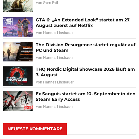
von
Sven Evil
GTA 6: „An Extended Look“ startet am 27.
August zuerst auf Netflix
von
Hannes Linsbauer
The Division Resurgence startet regulär auf
PC und Steam
von
Hannes Linsbauer
THQ Nordic Digital Showcase 2026 läuft am
7. August
von
Hannes Linsbauer
Ex Sanguis startet am 10. September in den
Steam Early Access
von
Hannes Linsbauer
NEUESTE KOMMENTARE