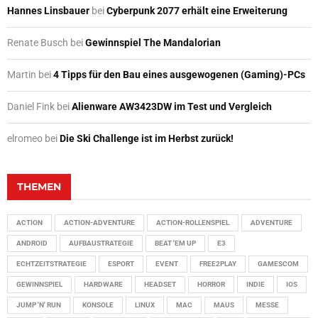
Hannes Linsbauer
bei
Cyberpunk 2077 erhält eine Erweiterung
Renate Busch
bei
Gewinnspiel The Mandalorian
Martin
bei
4 Tipps für den Bau eines ausgewogenen (Gaming)-PCs
Daniel Fink
bei
Alienware AW3423DW im Test und Vergleich
elromeo
bei
Die Ski Challenge ist im Herbst zurück!
THEMEN
ACTION
ACTION-ADVENTURE
ACTION-ROLLENSPIEL
ADVENTURE
ANDROID
AUFBAUSTRATEGIE
BEAT 'EM UP
E3
ECHTZEITSTRATEGIE
ESPORT
EVENT
FREE2PLAY
GAMESCOM
GEWINNSPIEL
HARDWARE
HEADSET
HORROR
INDIE
IOS
JUMP 'N' RUN
KONSOLE
LINUX
MAC
MAUS
MESSE