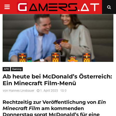
PRIMARY
MENU
AFK
Gaming
Ab heute bei McDonald’s Österreich:
Ein Minecraft Film-Menü
von
Hannes Linsbauer
1. April 2025
0
Rechtzeitig zur Veröffentlichung von
Ein
Minecraft Film
am kommenden
Donnerstag sorgt McDonald’s für eine