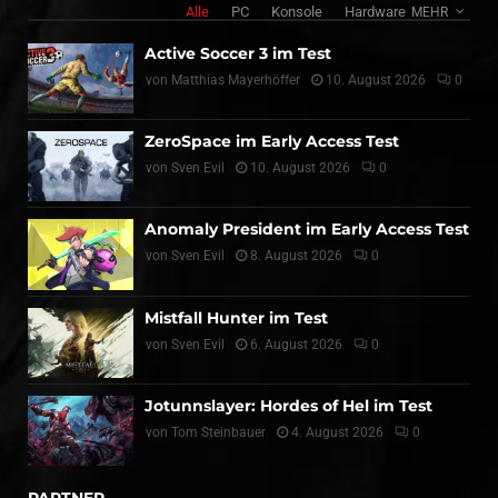
Alle
PC
Konsole
Hardware
MEHR
Active Soccer 3 im Test
von
Matthias Mayerhöffer
10. August 2026
0
ZeroSpace im Early Access Test
von
Sven Evil
10. August 2026
0
Anomaly President im Early Access Test
von
Sven Evil
8. August 2026
0
Mistfall Hunter im Test
von
Sven Evil
6. August 2026
0
Jotunnslayer: Hordes of Hel im Test
von
Tom Steinbauer
4. August 2026
0