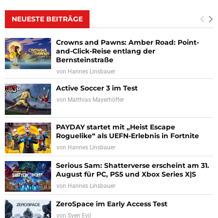
NEUESTE BEITRÄGE
Crowns and Pawns: Amber Road: Point-
and-Click-Reise entlang der
Bernsteinstraße
von
Hannes Linsbauer
Active Soccer 3 im Test
von
Matthias Mayerhöffer
PAYDAY startet mit „Heist Escape
Roguelike“ als UEFN-Erlebnis in Fortnite
von
Hannes Linsbauer
Serious Sam: Shatterverse erscheint am 31.
August für PC, PS5 und Xbox Series X|S
von
Hannes Linsbauer
ZeroSpace im Early Access Test
von
Sven Evil