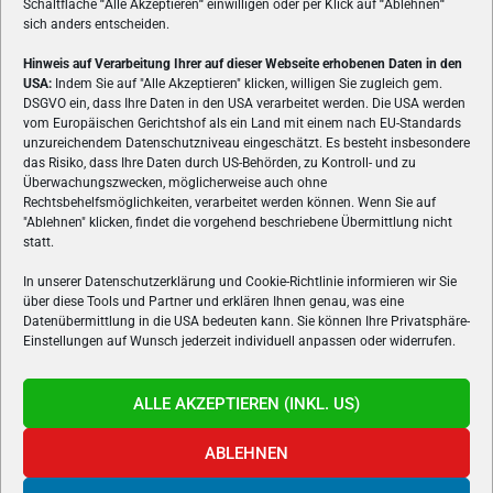
Schaltfläche
"
Alle Akzeptieren
"
einwilligen oder per Klick auf
"
Ablehnen
"
sich anders entscheiden.
Hinweis auf Verarbeitung Ihrer auf dieser Webseite erhobenen Daten in den
USA:
Indem Sie auf "Alle Akzeptieren" klicken, willigen Sie zugleich gem.
ÜBER UNS
DSGVO ein, dass Ihre Daten in den USA verarbeitet werden. Die USA werden
vom Europäischen Gerichtshof als ein Land mit einem nach EU-Standards
VON GAMERN, FÜR GAMER! Gamers.at ist das älteste Online-
unzureichendem Datenschutzniveau eingeschätzt. Es besteht insbesondere
Spielemagazin Österreichs und bringt täglich aktuelle News,
das Risiko, dass Ihre Daten durch US-Behörden, zu Kontroll- und zu
Reviews und Videos zu PC- und Konsolenspielen, Gaming-
Überwachungszwecken, möglicherweise auch ohne
Rechtsbehelfsmöglichkeiten, verarbeitet werden können. Wenn Sie auf
Hardware und aus der Welt des e-Sport's.
"Ablehnen" klicken, findet die vorgehend beschriebene Übermittlung nicht
statt.
Schreib uns:
redaktion@gamers.at
In unserer Datenschutzerklärung und Cookie-Richtlinie informieren wir Sie
über diese Tools und Partner und erklären Ihnen genau, was eine
FOLGE UNS
Datenübermittlung in die USA bedeuten kann. Sie können Ihre Privatsphäre-
Einstellungen auf Wunsch jederzeit individuell anpassen oder widerrufen.
ALLE AKZEPTIEREN (INKL. US)
ABLEHNEN