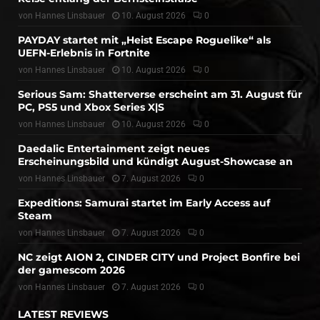
von
Hannes Linsbauer
10. August 2026
0
PAYDAY startet mit „Heist Escape Roguelike“ als
UEFN-Erlebnis in Fortnite
von
Hannes Linsbauer
10. August 2026
0
Serious Sam: Shatterverse erscheint am 31. August für
PC, PS5 und Xbox Series X|S
von
Hannes Linsbauer
10. August 2026
0
Daedalic Entertainment zeigt neues
Erscheinungsbild und kündigt August-Showcase an
von
Hannes Linsbauer
7. August 2026
0
Expeditions: Samurai startet im Early Access auf
Steam
von
Hannes Linsbauer
7. August 2026
0
NC zeigt AION 2, CINDER CITY und Project Bonfire bei
der gamescom 2026
von
Hannes Linsbauer
7. August 2026
0
LATEST REVIEWS