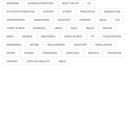
ANDROID
AUFBAUSTRATEGIE
BEAT 'EM UP
E3
ECHTZEITSTRATEGIE
ESPORT
EVENT
FREE2PLAY
GAMESCOM
GEWINNSPIEL
HARDWARE
HEADSET
HORROR
INDIE
IOS
JUMP 'N' RUN
KONSOLE
LINUX
MAC
MAUS
MESSE
MMO
MOBILE
NINTENDO
OPEN-WORLD
PC
PLAYSTATION
RENNSPIEL
RETRO
ROLLENSPIEL
SHOOTER
SIMULATION
SPORT
STEAM
STRATEGIE
SURVIVAL
SWITCH
TASTATUR
UBISOFT
VIRTUAL REALITY
XBOX