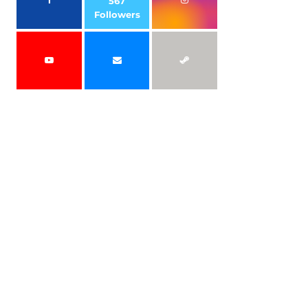
567
Followers