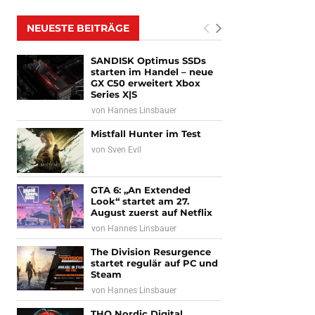
NEUESTE BEITRÄGE
SANDISK Optimus SSDs
starten im Handel – neue
GX C50 erweitert Xbox
Series X|S
von
Hannes Linsbauer
Mistfall Hunter im Test
von
Sven Evil
GTA 6: „An Extended
Look“ startet am 27.
August zuerst auf Netflix
von
Hannes Linsbauer
The Division Resurgence
startet regulär auf PC und
Steam
von
Hannes Linsbauer
THQ Nordic Digital