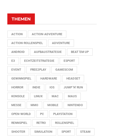
THEMEN
ACTION
ACTION-ADVENTURE
ACTION-ROLLENSPIEL
ADVENTURE
ANDROID
AUFBAUSTRATEGIE
BEAT 'EM UP
E3
ECHTZEITSTRATEGIE
ESPORT
EVENT
FREE2PLAY
GAMESCOM
GEWINNSPIEL
HARDWARE
HEADSET
HORROR
INDIE
IOS
JUMP 'N' RUN
KONSOLE
LINUX
MAC
MAUS
MESSE
MMO
MOBILE
NINTENDO
OPEN-WORLD
PC
PLAYSTATION
RENNSPIEL
RETRO
ROLLENSPIEL
SHOOTER
SIMULATION
SPORT
STEAM