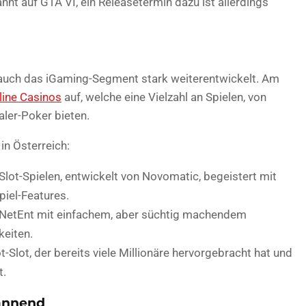
annt auf GTA VI, ein Releasetermin dazu ist allerdings
 auch das iGaming-Segment stark weiterentwickelt. Am
line Casinos
auf, welche eine Vielzahl an Spielen, von
aler-Poker bieten.
in Österreich:
Slot-Spielen, entwickelt von Novomatic, begeistert mit
iel-Features.
n NetEnt mit einfachem, aber süchtig machendem
eiten.
Slot, der bereits viele Millionäre hervorgebracht hat und
t.
pannend