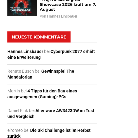
Showcase 2026 läuft am 7.
August
von
Hannes Linsbauer
NEUESTE KOMMENTARE
Hannes Linsbauer
bei
Cyberpunk 2077 erhält
eine Erweiterung
Renate Busch
bei
Gewinnspiel The
Mandalorian
Martin
bei
4 Tipps für den Bau eines
ausgewogenen (Gaming)-PCs
Daniel Fink
bei
Alienware AW3423DW im Test
und Vergleich
elromeo
bei
Die Ski Challenge ist im Herbst
zurück!