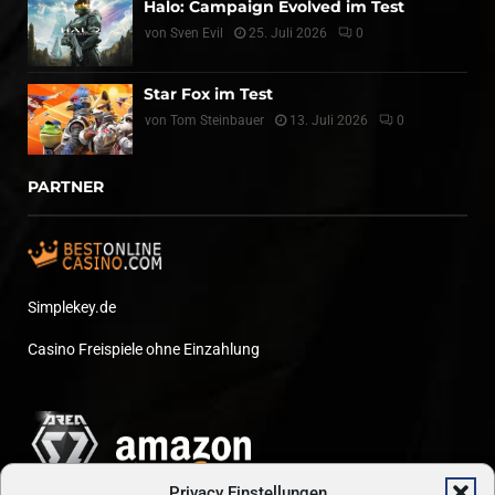
Halo: Campaign Evolved im Test
von
Sven Evil
25. Juli 2026
0
Star Fox im Test
von
Tom Steinbauer
13. Juli 2026
0
PARTNER
Simplekey.de
Casino Freispiele ohne Einzahlung
Privacy Einstellungen