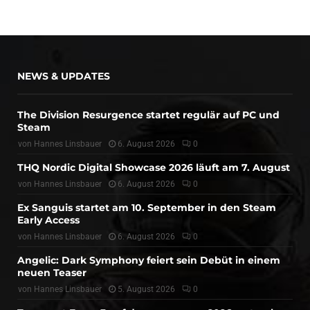
NEWS & UPDATES
The Division Resurgence startet regulär auf PC und
Steam
von
Hannes Linsbauer
6. August 2026
0
THQ Nordic Digital Showcase 2026 läuft am 7. August
von
Hannes Linsbauer
6. August 2026
0
Ex Sanguis startet am 10. September in den Steam
Early Access
von
Hannes Linsbauer
6. August 2026
0
Angelic: Dark Symphony feiert sein Debüt in einem
neuen Teaser
von
Hannes Linsbauer
5. August 2026
0