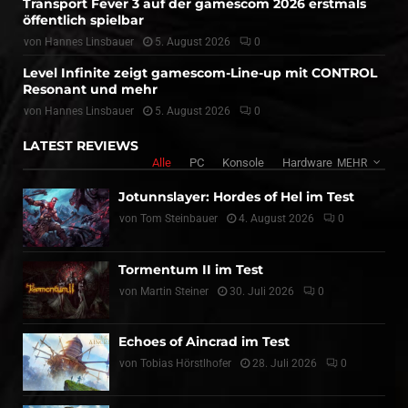
Transport Fever 3 auf der gamescom 2026 erstmals
öffentlich spielbar
von
Hannes Linsbauer
5. August 2026
0
Level Infinite zeigt gamescom-Line-up mit CONTROL
Resonant und mehr
von
Hannes Linsbauer
5. August 2026
0
LATEST REVIEWS
Alle
PC
Konsole
Hardware
MEHR
Jotunnslayer: Hordes of Hel im Test
von
Tom Steinbauer
4. August 2026
0
Tormentum II im Test
von
Martin Steiner
30. Juli 2026
0
Echoes of Aincrad im Test
von
Tobias Hörstlhofer
28. Juli 2026
0