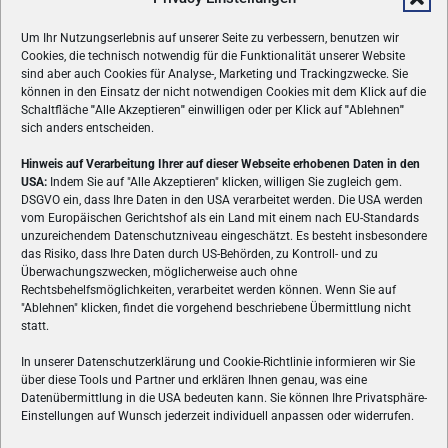
Um Ihr Nutzungserlebnis auf unserer Seite zu verbessern, benutzen wir
Cookies, die technisch notwendig für die Funktionalität unserer Website
sind aber auch Cookies für Analyse-, Marketing und Trackingzwecke. Sie
können in den Einsatz der nicht notwendigen Cookies mit dem Klick auf die
Schaltfläche
"
Alle Akzeptieren
"
einwilligen oder per Klick auf
"
Ablehnen
"
sich anders entscheiden.
Hinweis auf Verarbeitung Ihrer auf dieser Webseite erhobenen Daten in den
USA:
Indem Sie auf "Alle Akzeptieren" klicken, willigen Sie zugleich gem.
ÜBER UNS
DSGVO ein, dass Ihre Daten in den USA verarbeitet werden. Die USA werden
vom Europäischen Gerichtshof als ein Land mit einem nach EU-Standards
VON GAMERN, FÜR GAMER! Gamers.at ist das älteste Online-
unzureichendem Datenschutzniveau eingeschätzt. Es besteht insbesondere
Spielemagazin Österreichs und bringt täglich aktuelle News,
das Risiko, dass Ihre Daten durch US-Behörden, zu Kontroll- und zu
Reviews und Videos zu PC- und Konsolenspielen, Gaming-
Überwachungszwecken, möglicherweise auch ohne
Rechtsbehelfsmöglichkeiten, verarbeitet werden können. Wenn Sie auf
Hardware und aus der Welt des e-Sport's.
"Ablehnen" klicken, findet die vorgehend beschriebene Übermittlung nicht
statt.
Schreib uns:
redaktion@gamers.at
In unserer Datenschutzerklärung und Cookie-Richtlinie informieren wir Sie
über diese Tools und Partner und erklären Ihnen genau, was eine
FOLGE UNS
Datenübermittlung in die USA bedeuten kann. Sie können Ihre Privatsphäre-
Einstellungen auf Wunsch jederzeit individuell anpassen oder widerrufen.