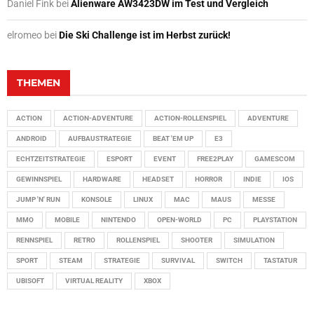
Daniel Fink
bei
Alienware AW3423DW im Test und Vergleich
elromeo
bei
Die Ski Challenge ist im Herbst zurück!
THEMEN
ACTION
ACTION-ADVENTURE
ACTION-ROLLENSPIEL
ADVENTURE
ANDROID
AUFBAUSTRATEGIE
BEAT 'EM UP
E3
ECHTZEITSTRATEGIE
ESPORT
EVENT
FREE2PLAY
GAMESCOM
GEWINNSPIEL
HARDWARE
HEADSET
HORROR
INDIE
IOS
JUMP 'N' RUN
KONSOLE
LINUX
MAC
MAUS
MESSE
MMO
MOBILE
NINTENDO
OPEN-WORLD
PC
PLAYSTATION
RENNSPIEL
RETRO
ROLLENSPIEL
SHOOTER
SIMULATION
SPORT
STEAM
STRATEGIE
SURVIVAL
SWITCH
TASTATUR
UBISOFT
VIRTUAL REALITY
XBOX