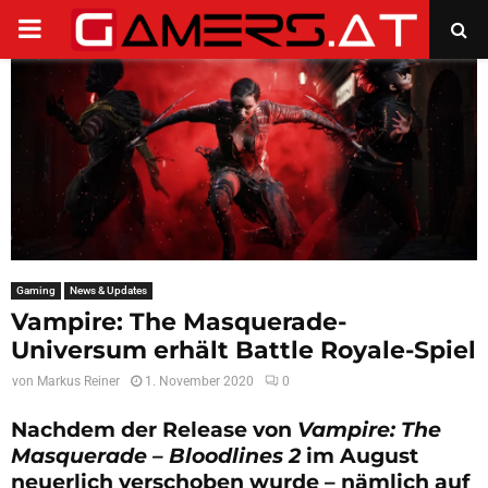
PRIMARY
MENU
Gaming
News & Updates
Vampire: The Masquerade-
Universum erhält Battle Royale-Spiel
von
Markus Reiner
1. November 2020
0
Nachdem der Release von
Vampire: The
Masquerade – Bloodlines 2
im August
neuerlich verschoben wurde – nämlich auf