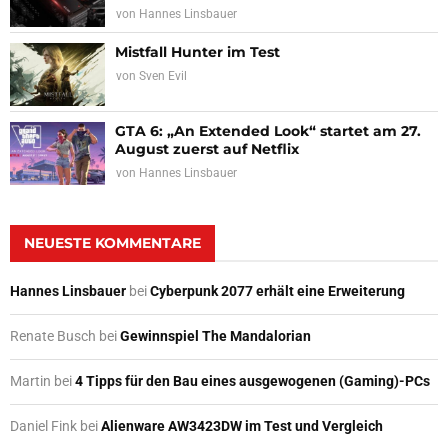
von
Hannes Linsbauer
Mistfall Hunter im Test
von
Sven Evil
GTA 6: „An Extended Look“ startet am 27.
August zuerst auf Netflix
von
Hannes Linsbauer
NEUESTE KOMMENTARE
Hannes Linsbauer
bei
Cyberpunk 2077 erhält eine Erweiterung
Renate Busch
bei
Gewinnspiel The Mandalorian
Martin
bei
4 Tipps für den Bau eines ausgewogenen (Gaming)-PCs
Daniel Fink
bei
Alienware AW3423DW im Test und Vergleich