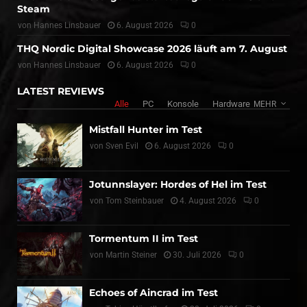
Steam
von
Hannes Linsbauer
6. August 2026
0
THQ Nordic Digital Showcase 2026 läuft am 7. August
von
Hannes Linsbauer
6. August 2026
0
LATEST REVIEWS
Alle
PC
Konsole
Hardware
MEHR
Mistfall Hunter im Test
von
Sven Evil
6. August 2026
0
Jotunnslayer: Hordes of Hel im Test
von
Tom Steinbauer
4. August 2026
0
Tormentum II im Test
von
Martin Steiner
30. Juli 2026
0
Echoes of Aincrad im Test