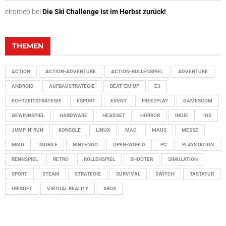
elromeo
bei
Die Ski Challenge ist im Herbst zurück!
THEMEN
ACTION
ACTION-ADVENTURE
ACTION-ROLLENSPIEL
ADVENTURE
ANDROID
AUFBAUSTRATEGIE
BEAT 'EM UP
E3
ECHTZEITSTRATEGIE
ESPORT
EVENT
FREE2PLAY
GAMESCOM
GEWINNSPIEL
HARDWARE
HEADSET
HORROR
INDIE
IOS
JUMP 'N' RUN
KONSOLE
LINUX
MAC
MAUS
MESSE
MMO
MOBILE
NINTENDO
OPEN-WORLD
PC
PLAYSTATION
RENNSPIEL
RETRO
ROLLENSPIEL
SHOOTER
SIMULATION
SPORT
STEAM
STRATEGIE
SURVIVAL
SWITCH
TASTATUR
UBISOFT
VIRTUAL REALITY
XBOX