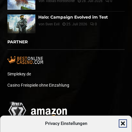
von
Tobias Hörstlhofer
28. Juli 2026
0
Halo: Campaign Evolved im Test
von
Sven Evil
25. Juli 2026
0
PARTNER
Simplekey.de
Casino Freispiele ohne Einzahlung
Privacy Einstellungen