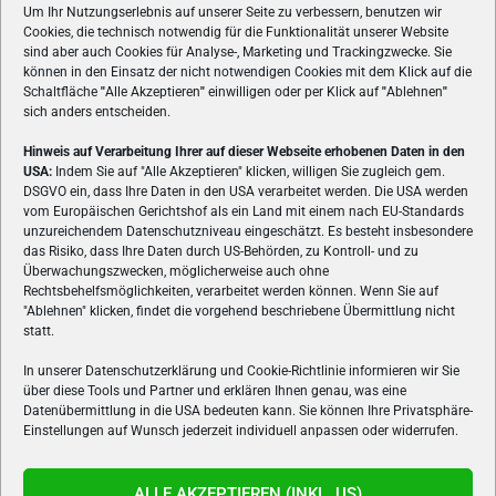
Um Ihr Nutzungserlebnis auf unserer Seite zu verbessern, benutzen wir
Cookies, die technisch notwendig für die Funktionalität unserer Website
sind aber auch Cookies für Analyse-, Marketing und Trackingzwecke. Sie
können in den Einsatz der nicht notwendigen Cookies mit dem Klick auf die
Schaltfläche
"
Alle Akzeptieren
"
einwilligen oder per Klick auf
"
Ablehnen
"
sich anders entscheiden.
Hinweis auf Verarbeitung Ihrer auf dieser Webseite erhobenen Daten in den
USA:
Indem Sie auf "Alle Akzeptieren" klicken, willigen Sie zugleich gem.
ÜBER UNS
DSGVO ein, dass Ihre Daten in den USA verarbeitet werden. Die USA werden
vom Europäischen Gerichtshof als ein Land mit einem nach EU-Standards
VON GAMERN, FÜR GAMER! Gamers.at ist das älteste Online-
unzureichendem Datenschutzniveau eingeschätzt. Es besteht insbesondere
Spielemagazin Österreichs und bringt täglich aktuelle News,
das Risiko, dass Ihre Daten durch US-Behörden, zu Kontroll- und zu
Reviews und Videos zu PC- und Konsolenspielen, Gaming-
Überwachungszwecken, möglicherweise auch ohne
Rechtsbehelfsmöglichkeiten, verarbeitet werden können. Wenn Sie auf
Hardware und aus der Welt des e-Sport's.
"Ablehnen" klicken, findet die vorgehend beschriebene Übermittlung nicht
statt.
Schreib uns:
redaktion@gamers.at
In unserer Datenschutzerklärung und Cookie-Richtlinie informieren wir Sie
über diese Tools und Partner und erklären Ihnen genau, was eine
FOLGE UNS
Datenübermittlung in die USA bedeuten kann. Sie können Ihre Privatsphäre-
Einstellungen auf Wunsch jederzeit individuell anpassen oder widerrufen.
ALLE AKZEPTIEREN (INKL. US)