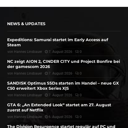
NEWS & UPDATES
Expeditions: Samurai startet im Early Access auf
Steam
von
Hannes Linsbauer
7. August 2026
0
NC zeigt AION 2, CINDER CITY und Project Bonfire bei
der gamescom 2026
von
Hannes Linsbauer
7. August 2026
0
SANDISK Optimus SSDs starten im Handel – neue GX
C50 erweitert Xbox Series X|S
von
Hannes Linsbauer
7. August 2026
0
GTA 6: „An Extended Look“ startet am 27. August
zuerst auf Netflix
von
Hannes Linsbauer
6. August 2026
0
The Division Resurgence startet regulär auf PC und