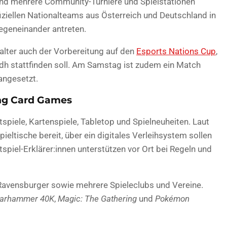
d mehrere Community-Turniere und Spielstationen
iziellen Nationalteams aus Österreich und Deutschland in
geneinander antreten.
alter auch der Vorbereitung auf den
Esports Nations Cup
,
dh stattfinden soll. Am Samstag ist zudem ein Match
angesetzt.
ing Card Games
ttspiele, Kartenspiele, Tabletop und Spielneuheiten. Laut
ieltische bereit, über ein digitales Verleihsystem sollen
tspiel-Erklärer:innen unterstützen vor Ort bei Regeln und
Ravensburger sowie mehrere Spieleclubs und Vereine.
arhammer 40K
,
Magic: The Gathering
und
Pokémon