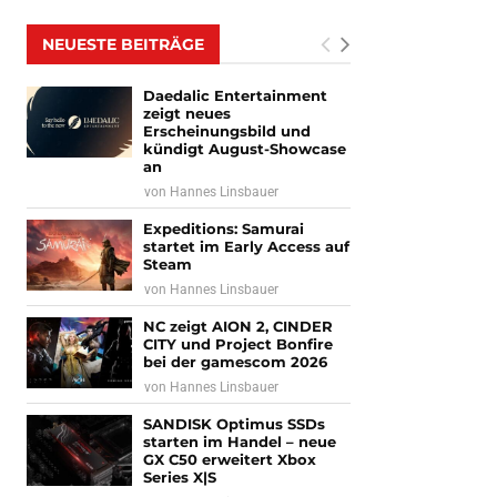
NEUESTE BEITRÄGE
Daedalic Entertainment
zeigt neues
Erscheinungsbild und
kündigt August-Showcase
an
von
Hannes Linsbauer
Expeditions: Samurai
startet im Early Access auf
Steam
von
Hannes Linsbauer
NC zeigt AION 2, CINDER
CITY und Project Bonfire
bei der gamescom 2026
von
Hannes Linsbauer
SANDISK Optimus SSDs
starten im Handel – neue
GX C50 erweitert Xbox
Series X|S