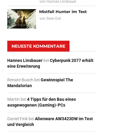
von
Hannes Linsbauer
Mistfall Hunter im Test
von
Sven Evil
NEUESTE KOMMENTARE
Hannes Linsbauer
bei
Cyberpunk 2077 erhält
eine Erweiterung
Renate Busch
bei
Gewinnspiel The
Mandalorian
Martin
bei
4 Tipps für den Bau eines
ausgewogenen (Gaming)-PCs
Daniel Fink
bei
Alienware AW3423DW im Test
und Vergleich