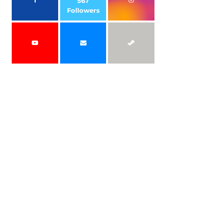
567
Followers