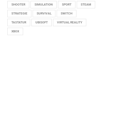
SHOOTER
SIMULATION
SPORT
STEAM
STRATEGIE
SURVIVAL
SWITCH
TASTATUR
UBISOFT
VIRTUAL REALITY
XBOX