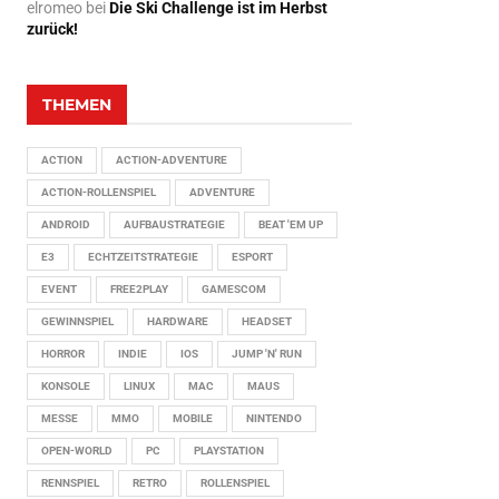
elromeo
bei
Die Ski Challenge ist im Herbst
zurück!
THEMEN
ACTION
ACTION-ADVENTURE
ACTION-ROLLENSPIEL
ADVENTURE
ANDROID
AUFBAUSTRATEGIE
BEAT 'EM UP
E3
ECHTZEITSTRATEGIE
ESPORT
EVENT
FREE2PLAY
GAMESCOM
GEWINNSPIEL
HARDWARE
HEADSET
HORROR
INDIE
IOS
JUMP 'N' RUN
KONSOLE
LINUX
MAC
MAUS
MESSE
MMO
MOBILE
NINTENDO
OPEN-WORLD
PC
PLAYSTATION
RENNSPIEL
RETRO
ROLLENSPIEL