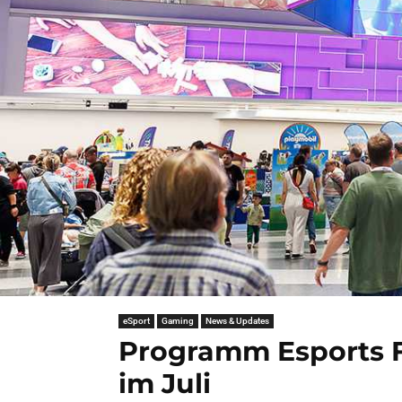
eSport
Gaming
News & Updates
Programm Esports Fe
im Juli