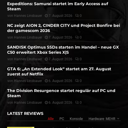
Expeditions: Samurai startet im Early Access auf
Steam
von
Hannes Linsbauer
7. August 2026
0
NC zeigt AION 2, CINDER CITY und Project Bonfire bei
der gamescom 2026
von
Hannes Linsbauer
7. August 2026
0
SANDISK Optimus SSDs starten im Handel – neue GX
C50 erweitert Xbox Series X|S
von
Hannes Linsbauer
7. August 2026
0
GTA 6: „An Extended Look“ startet am 27. August
zuerst auf Netflix
von
Hannes Linsbauer
6. August 2026
0
The Division Resurgence startet regulär auf PC und
Steam
von
Hannes Linsbauer
6. August 2026
0
LATEST REVIEWS
Alle
PC
Konsole
Hardware
MEHR