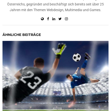
Österreichs, gegründet und beschäftigt sich bereits seit über 25
Jahren mit den Themen Webdesign, Multimedia und Games.
ÄHNLICHE BEITRÄGE