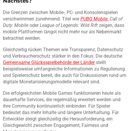
Nächstes?
Die Grenzen zwischen Mobile-, PC- und Konsolenspielen
verschwimmen zunehmend. Titel wie
PUBG Mobile
,
Call of
Duty: Mobile
oder
League of Legends: Wild Rift
zeigen, dass
mobile Plattformen längst nicht mehr nur als Nebenmarkt
betrachtet werden.
Gleichzeitig rücken Themen wie Transparenz, Datenschutz
und Verbraucherschutz stärker in den Fokus. Die deutsche
Gemeinsame Glücksspielbehörde der Länder
stellt
beispielsweise umfangreiche Informationen zu Regulierung
und Spielerschutz bereit, die auch für Diskussionen rund um
digitale Monetarisierungsmodelle relevant sind.
Die erfolgreichsten Mobile Games funktionieren heute als
dauerhafte Services, die regelmäßig erweitert werden und
ihre Community kontinuierlich einbinden. Für Spieler
bedeutet das mehr Inhalte und längere Unterhaltung. Für
Entwickler steigt gleichzeitig die Herausforderung, ein
Gleichgewicht zwischen Engagement, Fairness und