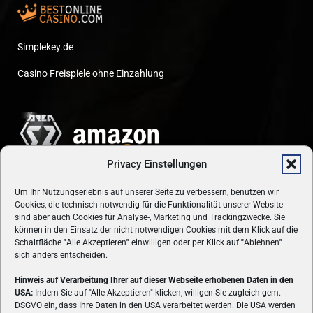
Simplekey.de
Casino Freispiele ohne Einzahlung
Privacy Einstellungen
Um Ihr Nutzungserlebnis auf unserer Seite zu verbessern, benutzen wir
Cookies, die technisch notwendig für die Funktionalität unserer Website
sind aber auch Cookies für Analyse-, Marketing und Trackingzwecke. Sie
können in den Einsatz der nicht notwendigen Cookies mit dem Klick auf die
Schaltfläche
"
Alle Akzeptieren
"
einwilligen oder per Klick auf
"
Ablehnen
"
sich anders entscheiden.
Hinweis auf Verarbeitung Ihrer auf dieser Webseite erhobenen Daten in den
USA:
Indem Sie auf "Alle Akzeptieren" klicken, willigen Sie zugleich gem.
ÜBER UNS
DSGVO ein, dass Ihre Daten in den USA verarbeitet werden. Die USA werden