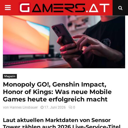
PRIMARY
MENU
Magazin
Monopoly GO!, Genshin Impact,
Honor of Kings: Was neue Mobile
Games heute erfolgreich macht
von
Hannes Linsbauer
17. Juni 2026
0
Laut aktuellen Marktdaten von Sensor
Tower zählen auch 2026 Live-Service-Titel