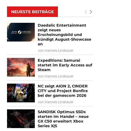
NEUESTE BEITRÄGE
Daedalic Entertainment
zeigt neues
Erscheinungsbild und
kündigt August-Showcase
an
von
Hannes Linsbauer
Expeditions: Samurai
startet im Early Access auf
Steam
von
Hannes Linsbauer
NC zeigt AION 2, CINDER
CITY und Project Bonfire
bei der gamescom 2026
von
Hannes Linsbauer
SANDISK Optimus SSDs
starten im Handel – neue
GX C50 erweitert Xbox
Series X|S