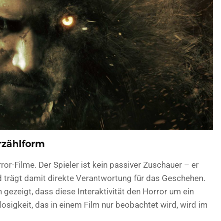
rzählform
ror-Filme. Der Spieler ist kein passiver Zuschauer – er
 trägt damit direkte Verantwortung für das Geschehen.
gezeigt, dass diese Interaktivität den Horror um ein
flosigkeit, das in einem Film nur beobachtet wird, wird im