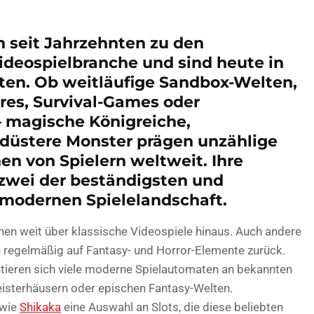
 seit Jahrzehnten zu den
ideospielbranche und sind heute in
ten. Ob weitläufige Sandbox-Welten,
es, Survival-Games oder
 – magische Königreiche,
düstere Monster prägen unzählige
nen von Spielern weltweit. Ihre
u zwei der beständigsten und
 modernen Spielelandschaft.
hen weit über klassische Videospiele hinaus. Auch andere
 regelmäßig auf Fantasy- und Horror-Elemente zurück.
tieren sich viele moderne Spielautomaten an bekannten
eisterhäusern oder epischen Fantasy-Welten.
 wie
Shikaka
eine Auswahl an Slots, die diese beliebten