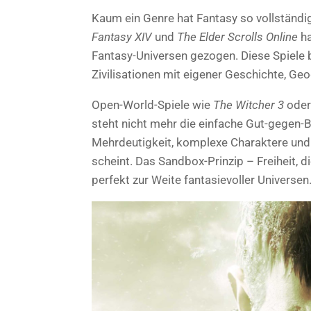
Kaum ein Genre hat Fantasy so vollständ
Fantasy XIV
und
The Elder Scrolls Online
ha
Fantasy-Universen gezogen. Diese Spiele 
Zivilisationen mit eigener Geschichte, Geo
Open-World-Spiele wie
The Witcher 3
ode
steht nicht mehr die einfache Gut-gegen
Mehrdeutigkeit, komplexe Charaktere und e
scheint. Das Sandbox-Prinzip – Freiheit, 
perfekt zur Weite fantasievoller Universen