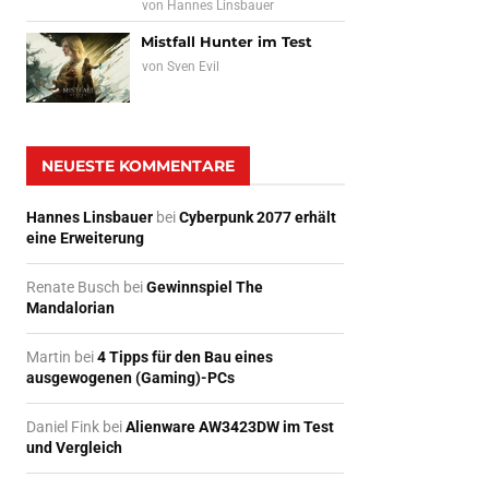
von
Hannes Linsbauer
Mistfall Hunter im Test
von
Sven Evil
NEUESTE KOMMENTARE
Hannes Linsbauer
bei
Cyberpunk 2077 erhält
eine Erweiterung
Renate Busch
bei
Gewinnspiel The
Mandalorian
Martin
bei
4 Tipps für den Bau eines
ausgewogenen (Gaming)-PCs
Daniel Fink
bei
Alienware AW3423DW im Test
und Vergleich