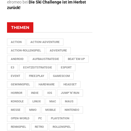
elromeo
bei
Die Ski Challenge ist im Herbst
zurück!
THEMEN
ACTION
ACTION-ADVENTURE
ACTION-ROLLENSPIEL
ADVENTURE
ANDROID
AUFBAUSTRATEGIE
BEAT 'EM UP
E3
ECHTZEITSTRATEGIE
ESPORT
EVENT
FREE2PLAY
GAMESCOM
GEWINNSPIEL
HARDWARE
HEADSET
HORROR
INDIE
IOS
JUMP 'N' RUN
KONSOLE
LINUX
MAC
MAUS
MESSE
MMO
MOBILE
NINTENDO
OPEN-WORLD
PC
PLAYSTATION
RENNSPIEL
RETRO
ROLLENSPIEL