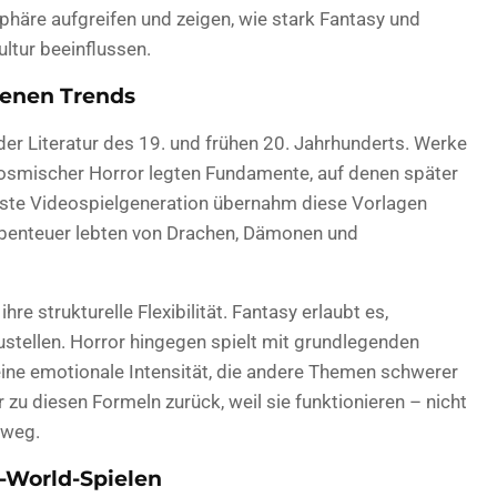
häre aufgreifen und zeigen, wie stark Fantasy und
ltur beeinflussen.
henen Trends
der Literatur des 19. und frühen 20. Jahrhunderts. Werke
kosmischer Horror legten Fundamente, auf denen später
erste Videospielgeneration übernahm diese Vorlagen
abenteuer lebten von Drachen, Dämonen und
re strukturelle Flexibilität. Fantasy erlaubt es,
zustellen. Horror hingegen spielt mit grundlegenden
eine emotionale Intensität, die andere Themen schwerer
zu diesen Formeln zurück, weil sie funktionieren – nicht
nweg.
World-Spielen