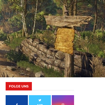
FOLGE UNS