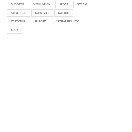
SHOOTER
SIMULATION
SPORT
STEAM
STRATEGIE
SURVIVAL
SWITCH
TASTATUR
UBISOFT
VIRTUAL REALITY
XBOX