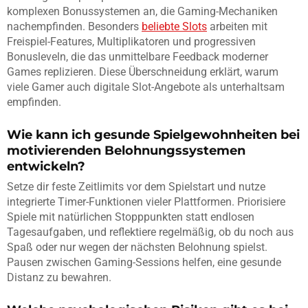
komplexen Bonussystemen an, die Gaming-Mechaniken
nachempfinden. Besonders
beliebte Slots
arbeiten mit
Freispiel-Features, Multiplikatoren und progressiven
Bonusleveln, die das unmittelbare Feedback moderner
Games replizieren. Diese Überschneidung erklärt, warum
viele Gamer auch digitale Slot-Angebote als unterhaltsam
empfinden.
Wie kann ich gesunde Spielgewohnheiten bei
motivierenden Belohnungssystemen
entwickeln?
Setze dir feste Zeitlimits vor dem Spielstart und nutze
integrierte Timer-Funktionen vieler Plattformen. Priorisiere
Spiele mit natürlichen Stopppunkten statt endlosen
Tagesaufgaben, und reflektiere regelmäßig, ob du noch aus
Spaß oder nur wegen der nächsten Belohnung spielst.
Pausen zwischen Gaming-Sessions helfen, eine gesunde
Distanz zu bewahren.