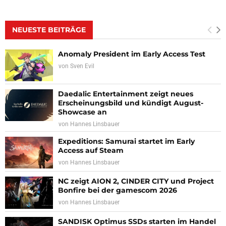
NEUESTE BEITRÄGE
Anomaly President im Early Access Test
von
Sven Evil
Daedalic Entertainment zeigt neues
Erscheinungsbild und kündigt August-
Showcase an
von
Hannes Linsbauer
Expeditions: Samurai startet im Early
Access auf Steam
von
Hannes Linsbauer
NC zeigt AION 2, CINDER CITY und Project
Bonfire bei der gamescom 2026
von
Hannes Linsbauer
SANDISK Optimus SSDs starten im Handel