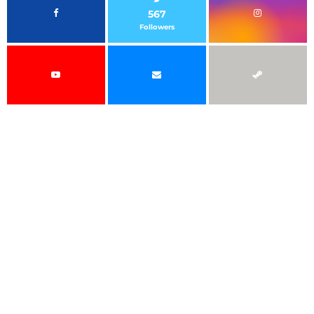
567
Followers