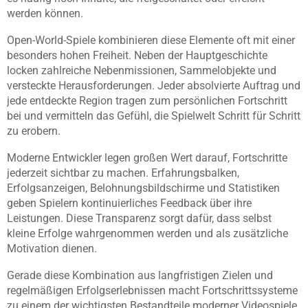
werden können.
Open-World-Spiele kombinieren diese Elemente oft mit einer
besonders hohen Freiheit. Neben der Hauptgeschichte
locken zahlreiche Nebenmissionen, Sammelobjekte und
versteckte Herausforderungen. Jeder absolvierte Auftrag und
jede entdeckte Region tragen zum persönlichen Fortschritt
bei und vermitteln das Gefühl, die Spielwelt Schritt für Schritt
zu erobern.
Moderne Entwickler legen großen Wert darauf, Fortschritte
jederzeit sichtbar zu machen. Erfahrungsbalken,
Erfolgsanzeigen, Belohnungsbildschirme und Statistiken
geben Spielern kontinuierliches Feedback über ihre
Leistungen. Diese Transparenz sorgt dafür, dass selbst
kleine Erfolge wahrgenommen werden und als zusätzliche
Motivation dienen.
Gerade diese Kombination aus langfristigen Zielen und
regelmäßigen Erfolgserlebnissen macht Fortschrittssysteme
zu einem der wichtigsten Bestandteile moderner Videospiele.