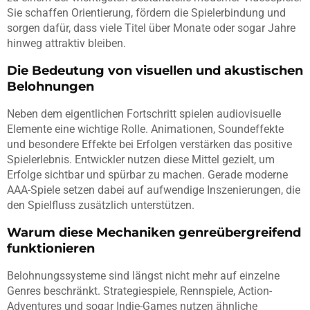
Sie schaffen Orientierung, fördern die Spielerbindung und
sorgen dafür, dass viele Titel über Monate oder sogar Jahre
hinweg attraktiv bleiben.
Die Bedeutung von visuellen und akustischen
Belohnungen
Neben dem eigentlichen Fortschritt spielen audiovisuelle
Elemente eine wichtige Rolle. Animationen, Soundeffekte
und besondere Effekte bei Erfolgen verstärken das positive
Spielerlebnis. Entwickler nutzen diese Mittel gezielt, um
Erfolge sichtbar und spürbar zu machen. Gerade moderne
AAA-Spiele setzen dabei auf aufwendige Inszenierungen, die
den Spielfluss zusätzlich unterstützen.
Warum diese Mechaniken genreübergreifend
funktionieren
Belohnungssysteme sind längst nicht mehr auf einzelne
Genres beschränkt. Strategiespiele, Rennspiele, Action-
Adventures und sogar Indie-Games nutzen ähnliche