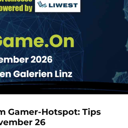
um Gamer-Hotspot: Tips
vember 26