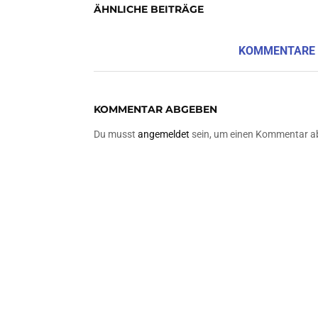
ÄHNLICHE BEITRÄGE
KOMMENTARE
KOMMENTAR ABGEBEN
Du musst
angemeldet
sein, um einen Kommentar a