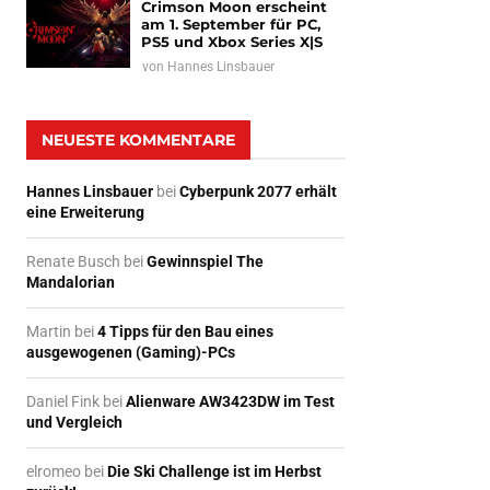
Crimson Moon erscheint
am 1. September für PC,
PS5 und Xbox Series X|S
von
Hannes Linsbauer
NEUESTE KOMMENTARE
Hannes Linsbauer
bei
Cyberpunk 2077 erhält
eine Erweiterung
Renate Busch
bei
Gewinnspiel The
Mandalorian
Martin
bei
4 Tipps für den Bau eines
ausgewogenen (Gaming)-PCs
Daniel Fink
bei
Alienware AW3423DW im Test
und Vergleich
elromeo
bei
Die Ski Challenge ist im Herbst