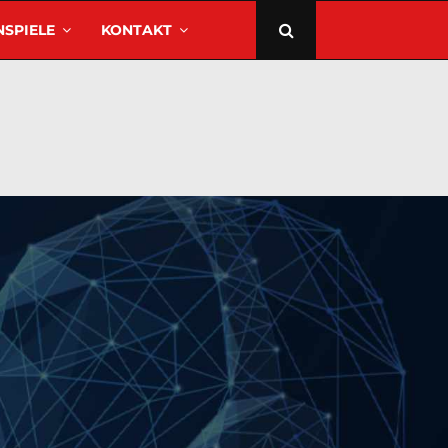
SPIELE
KONTAKT