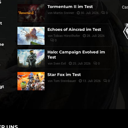
6
Tormentum II im Test
Cas
von
Martin Steiner
30. Juli 2026
0
t
Echoes of Aincrad im Test
von
Tobias Hörstlhofer
28. Juli 2026
0
he
Halo: Campaign Evolved im
Test
von
Sven Evil
25. Juli 2026
0
r
Star Fox im Test
von
Tom Steinbauer
13. Juli 2026
0
gt
ER UNS