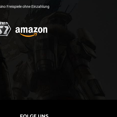
ino Freispiele ohne Einzahlung
FOLGE UNS