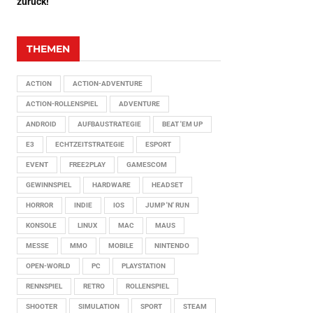
zurück!
THEMEN
ACTION
ACTION-ADVENTURE
ACTION-ROLLENSPIEL
ADVENTURE
ANDROID
AUFBAUSTRATEGIE
BEAT 'EM UP
E3
ECHTZEITSTRATEGIE
ESPORT
EVENT
FREE2PLAY
GAMESCOM
GEWINNSPIEL
HARDWARE
HEADSET
HORROR
INDIE
IOS
JUMP 'N' RUN
KONSOLE
LINUX
MAC
MAUS
MESSE
MMO
MOBILE
NINTENDO
OPEN-WORLD
PC
PLAYSTATION
RENNSPIEL
RETRO
ROLLENSPIEL
SHOOTER
SIMULATION
SPORT
STEAM