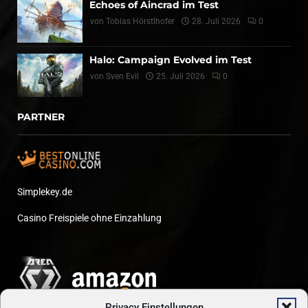
Echoes of Aincrad im Test
von
Tobias Hörstlhofer
28. Juli 2026
0
Halo: Campaign Evolved im Test
von
Sven Evil
25. Juli 2026
0
PARTNER
Simplekey.de
Casino Freispiele ohne Einzahlung
Privacy Einstellungen