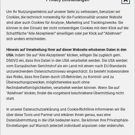
Um Ihr Nutzungserlebnis auf unserer Seite zu verbessern, benutzen wir
Cookies, die technisch notwendig für die Funktionalität unserer Website
sind aber auch Cookies für Analyse-, Marketing und Trackingzwecke. Sie
können in den Einsatz der nicht notwendigen Cookies mit dem Klick auf die
Schaltfläche
"
Alle Akzeptieren
"
einwilligen oder per Klick auf
"
Ablehnen
"
sich anders entscheiden.
Hinweis auf Verarbeitung Ihrer auf dieser Webseite erhobenen Daten in den
USA:
Indem Sie auf "Alle Akzeptieren" klicken, willigen Sie zugleich gem.
ÜBER UNS
DSGVO ein, dass Ihre Daten in den USA verarbeitet werden. Die USA werden
vom Europäischen Gerichtshof als ein Land mit einem nach EU-Standards
VON GAMERN, FÜR GAMER! Gamers.at ist das älteste Online-
unzureichendem Datenschutzniveau eingeschätzt. Es besteht insbesondere
Spielemagazin Österreichs und bringt täglich aktuelle News,
das Risiko, dass Ihre Daten durch US-Behörden, zu Kontroll- und zu
Reviews und Videos zu PC- und Konsolenspielen, Gaming-
Überwachungszwecken, möglicherweise auch ohne
Rechtsbehelfsmöglichkeiten, verarbeitet werden können. Wenn Sie auf
Hardware und aus der Welt des e-Sport's.
"Ablehnen" klicken, findet die vorgehend beschriebene Übermittlung nicht
statt.
Schreib uns:
redaktion@gamers.at
In unserer Datenschutzerklärung und Cookie-Richtlinie informieren wir Sie
über diese Tools und Partner und erklären Ihnen genau, was eine
FOLGE UNS
Datenübermittlung in die USA bedeuten kann. Sie können Ihre Privatsphäre-
Einstellungen auf Wunsch jederzeit individuell anpassen oder widerrufen.