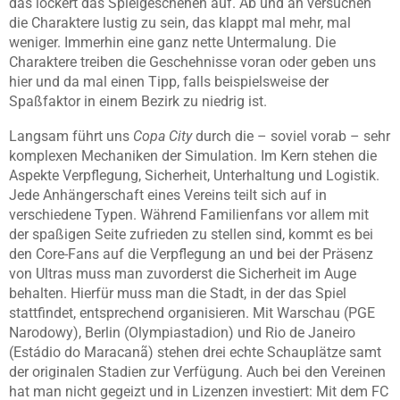
das lockert das Spielgeschehen auf. Ab und an versuchen
die Charaktere lustig zu sein, das klappt mal mehr, mal
weniger. Immerhin eine ganz nette Untermalung. Die
Charaktere treiben die Geschehnisse voran oder geben uns
hier und da mal einen Tipp, falls beispielsweise der
Spaßfaktor in einem Bezirk zu niedrig ist.
Langsam führt uns
Copa City
durch die – soviel vorab – sehr
komplexen Mechaniken der Simulation. Im Kern stehen die
Aspekte Verpflegung, Sicherheit, Unterhaltung und Logistik.
Jede Anhängerschaft eines Vereins teilt sich auf in
verschiedene Typen. Während Familienfans vor allem mit
der spaßigen Seite zufrieden zu stellen sind, kommt es bei
den Core-Fans auf die Verpflegung an und bei der Präsenz
von Ultras muss man zuvorderst die Sicherheit im Auge
behalten. Hierfür muss man die Stadt, in der das Spiel
stattfindet, entsprechend organisieren. Mit Warschau (PGE
Narodowy), Berlin (Olympiastadion) und Rio de Janeiro
(Estádio do Maracanã) stehen drei echte Schauplätze samt
der originalen Stadien zur Verfügung. Auch bei den Vereinen
hat man nicht gegeizt und in Lizenzen investiert: Mit dem FC