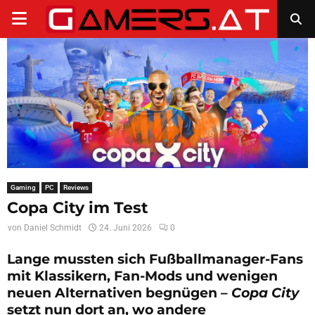
PRIMARY
MENU
Gaming
PC
Reviews
Copa City im Test
von
Daniel Schmidt
24. Juni 2026
0
Lange mussten sich Fußballmanager-Fans
mit Klassikern, Fan-Mods und wenigen
neuen Alternativen begnügen –
Copa City
setzt nun dort an, wo andere