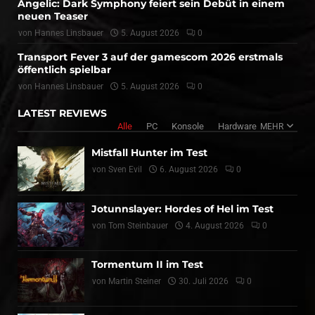
Angelic: Dark Symphony feiert sein Debüt in einem
neuen Teaser
von
Hannes Linsbauer
5. August 2026
0
Transport Fever 3 auf der gamescom 2026 erstmals
öffentlich spielbar
von
Hannes Linsbauer
5. August 2026
0
LATEST REVIEWS
Alle
PC
Konsole
Hardware
MEHR
Mistfall Hunter im Test
von
Sven Evil
6. August 2026
0
Jotunnslayer: Hordes of Hel im Test
von
Tom Steinbauer
4. August 2026
0
Tormentum II im Test
von
Martin Steiner
30. Juli 2026
0