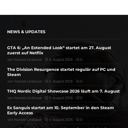
NEWS & UPDATES
GTA 6: „An Extended Look“ startet am 27. August
zuerst auf Netflix
von
Hannes Linsbauer
6. August 2026
0
The Division Resurgence startet regulär auf PC und
Steam
von
Hannes Linsbauer
6. August 2026
0
THQ Nordic Digital Showcase 2026 läuft am 7. August
von
Hannes Linsbauer
6. August 2026
0
Ex Sanguis startet am 10. September in den Steam
Early Access
von
Hannes Linsbauer
6. August 2026
0