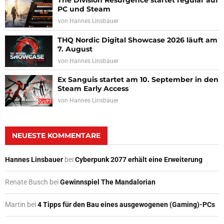
The Division Resurgence startet regulär auf
PC und Steam
von
Hannes Linsbauer
THQ Nordic Digital Showcase 2026 läuft am
7. August
von
Hannes Linsbauer
Ex Sanguis startet am 10. September in den
Steam Early Access
von
Hannes Linsbauer
NEUESTE KOMMENTARE
Hannes Linsbauer
bei
Cyberpunk 2077 erhält eine Erweiterung
Renate Busch
bei
Gewinnspiel The Mandalorian
Martin
bei
4 Tipps für den Bau eines ausgewogenen (Gaming)-PCs