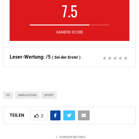
7.5
GAMERS SCORE
Leser-Wertung:
/5
(
Sei der Erste!
)
PC
SIMULATION
SPORT
TEILEN
2
VORIGER BEITRAG