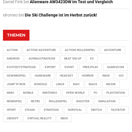
Daniel Fink
bei
Alienware AW3423DW im Test und Vergleich
elromeo
bei
Die Ski Challenge ist im Herbst zurück!
THEMEN
ACTION
ACTION-ADVENTURE
ACTION-ROLLENSPIEL
ADVENTURE
ANDROID
AUFBAUSTRATEGIE
BEAT 'EM UP
E3
ECHTZEITSTRATEGIE
ESPORT
EVENT
FREE2PLAY
GAMESCOM
GEWINNSPIEL
HARDWARE
HEADSET
HORROR
INDIE
IOS
JUMP 'N' RUN
KONSOLE
LINUX
MAC
MAUS
MESSE
MMO
MOBILE
NINTENDO
OPEN-WORLD
PC
PLAYSTATION
RENNSPIEL
RETRO
ROLLENSPIEL
SHOOTER
SIMULATION
SPORT
STEAM
STRATEGIE
SURVIVAL
SWITCH
TASTATUR
UBISOFT
VIRTUAL REALITY
XBOX