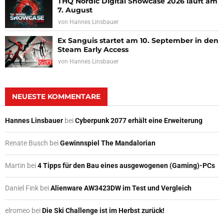
THQ Nordic Digital Showcase 2026 läuft am
7. August
von
Hannes Linsbauer
Ex Sanguis startet am 10. September in den
Steam Early Access
von
Hannes Linsbauer
NEUESTE KOMMENTARE
Hannes Linsbauer
bei
Cyberpunk 2077 erhält eine Erweiterung
Renate Busch
bei
Gewinnspiel The Mandalorian
Martin
bei
4 Tipps für den Bau eines ausgewogenen (Gaming)-PCs
Daniel Fink
bei
Alienware AW3423DW im Test und Vergleich
elromeo
bei
Die Ski Challenge ist im Herbst zurück!