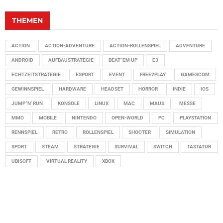
THEMEN
ACTION
ACTION-ADVENTURE
ACTION-ROLLENSPIEL
ADVENTURE
ANDROID
AUFBAUSTRATEGIE
BEAT 'EM UP
E3
ECHTZEITSTRATEGIE
ESPORT
EVENT
FREE2PLAY
GAMESCOM
GEWINNSPIEL
HARDWARE
HEADSET
HORROR
INDIE
IOS
JUMP 'N' RUN
KONSOLE
LINUX
MAC
MAUS
MESSE
MMO
MOBILE
NINTENDO
OPEN-WORLD
PC
PLAYSTATION
RENNSPIEL
RETRO
ROLLENSPIEL
SHOOTER
SIMULATION
SPORT
STEAM
STRATEGIE
SURVIVAL
SWITCH
TASTATUR
UBISOFT
VIRTUAL REALITY
XBOX