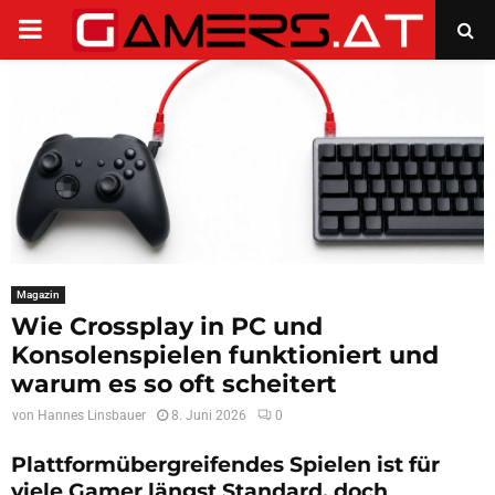
PRIMARY
MENU
Magazin
Wie Crossplay in PC und
Konsolenspielen funktioniert und
warum es so oft scheitert
von
Hannes Linsbauer
8. Juni 2026
0
Plattformübergreifendes Spielen ist für
viele Gamer längst Standard, doch