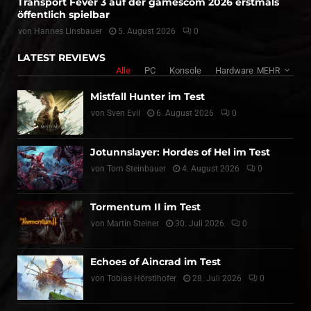
Transport Fever 3 auf der gamescom 2026 erstmals
öffentlich spielbar
von
Hannes Linsbauer
5. August 2026
0
LATEST REVIEWS
Alle
PC
Konsole
Hardware
MEHR
Mistfall Hunter im Test
von
Sven Evil
6. August 2026
0
Jotunnslayer: Hordes of Hel im Test
von
Tom Steinbauer
4. August 2026
0
Tormentum II im Test
von
Martin Steiner
30. Juli 2026
0
Echoes of Aincrad im Test
von
Tobias Hörstlhofer
28. Juli 2026
0