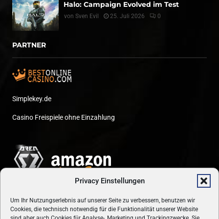
Halo: Campaign Evolved im Test
von
Sven Evil
25. Juli 2026
0
PARTNER
Simplekey.de
Casino Freispiele ohne Einzahlung
Privacy Einstellungen
Um Ihr Nutzungserlebnis auf unserer Seite zu verbessern, benutzen wir
Cookies, die technisch notwendig für die Funktionalität unserer Website
sind aber auch Cookies für Analyse-, Marketing und Trackingzwecke. Sie