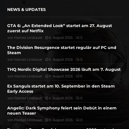
NEWS & UPDATES
GTA 6: „An Extended Look“ startet am 27. August
zuerst auf Netflix
von
Hannes Linsbauer
6. August 2026
0
The Division Resurgence startet regulär auf PC und
Steam
von
Hannes Linsbauer
6. August 2026
0
THQ Nordic Digital Showcase 2026 läuft am 7. August
von
Hannes Linsbauer
6. August 2026
0
Ex Sanguis startet am 10. September in den Steam
Early Access
von
Hannes Linsbauer
6. August 2026
0
Angelic: Dark Symphony feiert sein Debüt in einem
neuen Teaser
von
Hannes Linsbauer
5. August 2026
0