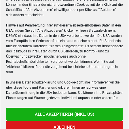
können in den Einsatz der nicht notwendigen Cookies mit dem Klick auf die
Schaltfläche
"
Alle Akzeptieren
"
einwilligen oder per Klick auf
"
Ablehnen
"
sich anders entscheiden.
Hinweis auf Verarbeitung Ihrer auf dieser Webseite erhobenen Daten in den
USA:
Indem Sie auf "Alle Akzeptieren" klicken, willigen Sie zugleich gem.
ÜBER UNS
DSGVO ein, dass Ihre Daten in den USA verarbeitet werden. Die USA werden
vom Europäischen Gerichtshof als ein Land mit einem nach EU-Standards
VON GAMERN, FÜR GAMER! Gamers.at ist das älteste Online-
unzureichendem Datenschutzniveau eingeschätzt. Es besteht insbesondere
Spielemagazin Österreichs und bringt täglich aktuelle News,
das Risiko, dass Ihre Daten durch US-Behörden, zu Kontroll- und zu
Reviews und Videos zu PC- und Konsolenspielen, Gaming-
Überwachungszwecken, möglicherweise auch ohne
Hardware und aus der Welt des e-Sport's.
Rechtsbehelfsmöglichkeiten, verarbeitet werden können. Wenn Sie auf
"Ablehnen" klicken, findet die vorgehend beschriebene Übermittlung nicht
Schreib uns:
redaktion@gamers.at
statt.
In unserer Datenschutzerklärung und Cookie-Richtlinie informieren wir Sie
über diese Tools und Partner und erklären Ihnen genau, was eine
FOLGE UNS
Datenübermittlung in die USA bedeuten kann. Sie können Ihre Privatsphäre-
Einstellungen auf Wunsch jederzeit individuell anpassen oder widerrufen.
ALLE AKZEPTIEREN (INKL. US)
ABLEHNEN