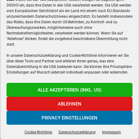
ÜBER UNS
DSGVO ein, dass Ihre Daten in den USA verarbeitet werden. Die USA werden
vom Europäischen Gerichtshof als ein Land mit einem nach EU-Standards
VON GAMERN, FÜR GAMER! Gamers.at ist das älteste Online-
unzureichendem Datenschutzniveau eingeschätzt. Es besteht insbesondere
Spielemagazin Österreichs und bringt täglich aktuelle News,
das Risiko, dass Ihre Daten durch US-Behörden, zu Kontroll- und zu
Reviews und Videos zu PC- und Konsolenspielen, Gaming-
Überwachungszwecken, möglicherweise auch ohne
Rechtsbehelfsmöglichkeiten, verarbeitet werden können. Wenn Sie auf
Hardware und aus der Welt des e-Sport's.
"Ablehnen" klicken, findet die vorgehend beschriebene Übermittlung nicht
statt.
Schreib uns:
redaktion@gamers.at
In unserer Datenschutzerklärung und Cookie-Richtlinie informieren wir Sie
über diese Tools und Partner und erklären Ihnen genau, was eine
FOLGE UNS
Datenübermittlung in die USA bedeuten kann. Sie können Ihre Privatsphäre-
Einstellungen auf Wunsch jederzeit individuell anpassen oder widerrufen.
ALLE AKZEPTIEREN (INKL. US)
ABLEHNEN
PRIVACY EINSTELLUNGEN
Gamers.at v6 © 1999-2024 All Rights Reserved -
Kontakt
|
Impressum
|
Datenschutzerklärung
|
Cookie Richtline
- Developed by
linomedia
Cookie-Richtlinie
Datenschutzerklärung
Impressum
powered by
overclockers.at