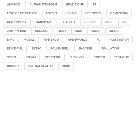
ANDROID
AUFBAUSTRATEGIE
BEAT 'EM UP
E3
ECHTZEITSTRATEGIE
ESPORT
EVENT
FREE2PLAY
GAMESCOM
GEWINNSPIEL
HARDWARE
HEADSET
HORROR
INDIE
IOS
JUMP 'N' RUN
KONSOLE
LINUX
MAC
MAUS
MESSE
MMO
MOBILE
NINTENDO
OPEN-WORLD
PC
PLAYSTATION
RENNSPIEL
RETRO
ROLLENSPIEL
SHOOTER
SIMULATION
SPORT
STEAM
STRATEGIE
SURVIVAL
SWITCH
TASTATUR
UBISOFT
VIRTUAL REALITY
XBOX