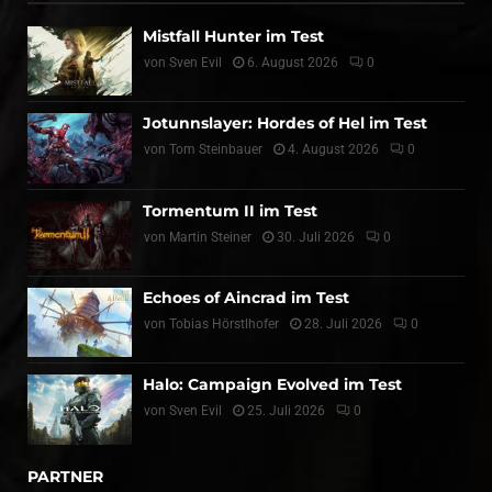
Mistfall Hunter im Test
von
Sven Evil
6. August 2026
0
Jotunnslayer: Hordes of Hel im Test
von
Tom Steinbauer
4. August 2026
0
Tormentum II im Test
von
Martin Steiner
30. Juli 2026
0
Echoes of Aincrad im Test
von
Tobias Hörstlhofer
28. Juli 2026
0
Halo: Campaign Evolved im Test
von
Sven Evil
25. Juli 2026
0
PARTNER