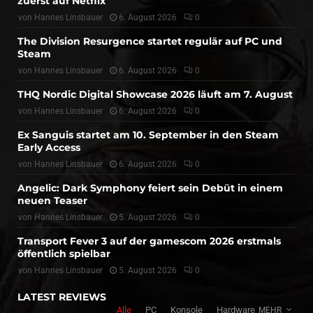
zuerst auf Netflix
von
Hannes Linsbauer
6. August 2026
0
The Division Resurgence startet regulär auf PC und
Steam
von
Hannes Linsbauer
6. August 2026
0
THQ Nordic Digital Showcase 2026 läuft am 7. August
von
Hannes Linsbauer
6. August 2026
0
Ex Sanguis startet am 10. September in den Steam
Early Access
von
Hannes Linsbauer
6. August 2026
0
Angelic: Dark Symphony feiert sein Debüt in einem
neuen Teaser
von
Hannes Linsbauer
5. August 2026
0
Transport Fever 3 auf der gamescom 2026 erstmals
öffentlich spielbar
von
Hannes Linsbauer
5. August 2026
0
LATEST REVIEWS
Alle
PC
Konsole
Hardware
MEHR