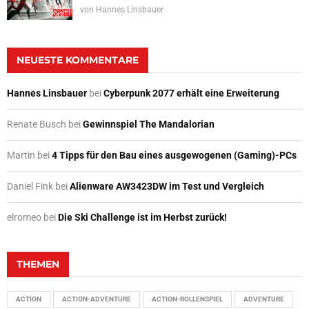
von
Hannes Linsbauer
NEUESTE KOMMENTARE
Hannes Linsbauer
bei
Cyberpunk 2077 erhält eine Erweiterung
Renate Busch
bei
Gewinnspiel The Mandalorian
Martin
bei
4 Tipps für den Bau eines ausgewogenen (Gaming)-PCs
Daniel Fink
bei
Alienware AW3423DW im Test und Vergleich
elromeo
bei
Die Ski Challenge ist im Herbst zurück!
THEMEN
ACTION
ACTION-ADVENTURE
ACTION-ROLLENSPIEL
ADVENTURE