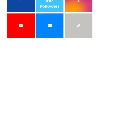
567
Followers