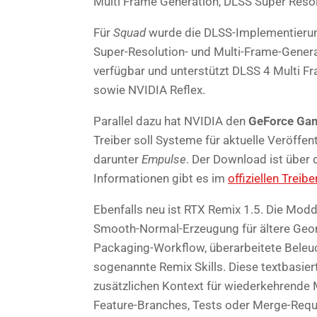
Multi Frame Generation, DLSS Super Resol
Für
Squad
wurde die DLSS-Implementierung
Super-Resolution- und Multi-Frame-Gener
verfügbar und unterstützt DLSS 4 Multi F
sowie NVIDIA Reflex.
Parallel dazu hat NVIDIA den
GeForce Ga
Treiber soll Systeme für aktuelle Veröffe
darunter
Empulse
. Der Download ist über
Informationen gibt es im
offiziellen Treibe
Ebenfalls neu ist RTX Remix 1.5. Die Mod
Smooth-Normal-Erzeugung für ältere Geo
Packaging-Workflow, überarbeitete Beleu
sogenannte Remix Skills. Diese textbasie
zusätzlichen Kontext für wiederkehrende
Feature-Branches, Tests oder Merge-Requ