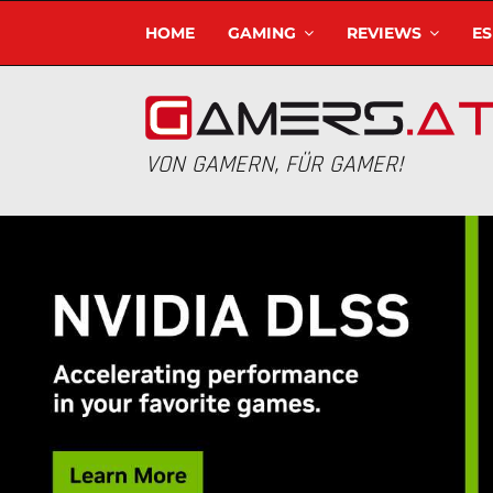
HOME
GAMING
REVIEWS
E
VON GAMERN, FÜR GAMER!