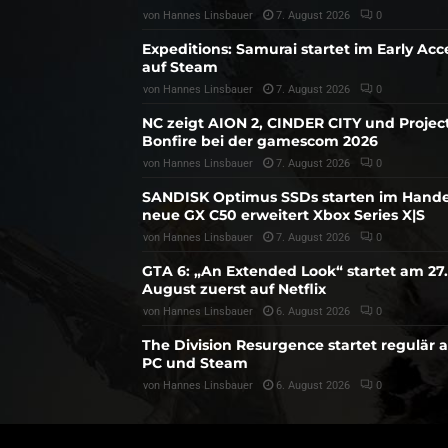
von
Hannes Linsbauer
7. August 2026
0
Expeditions: Samurai startet im Early Acc
auf Steam
von
Hannes Linsbauer
7. August 2026
0
NC zeigt AION 2, CINDER CITY und Projec
Bonfire bei der gamescom 2026
von
Hannes Linsbauer
7. August 2026
0
SANDISK Optimus SSDs starten im Hande
neue GX C50 erweitert Xbox Series X|S
von
Hannes Linsbauer
7. August 2026
0
GTA 6: „An Extended Look“ startet am 27.
August zuerst auf Netflix
von
Hannes Linsbauer
6. August 2026
0
The Division Resurgence startet regulär 
PC und Steam
von
Hannes Linsbauer
6. August 2026
0