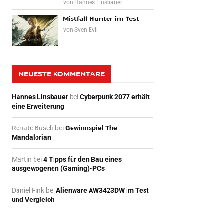
von
Hannes Linsbauer
Mistfall Hunter im Test
von
Sven Evil
NEUESTE KOMMENTARE
Hannes Linsbauer
bei
Cyberpunk 2077 erhält
eine Erweiterung
Renate Busch
bei
Gewinnspiel The
Mandalorian
Martin
bei
4 Tipps für den Bau eines
ausgewogenen (Gaming)-PCs
Daniel Fink
bei
Alienware AW3423DW im Test
und Vergleich