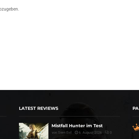
bzugeben.
LATEST REVIEWS
PA
Mistfall Hunter im Test
von
Sven Evil
6. August 2026
0