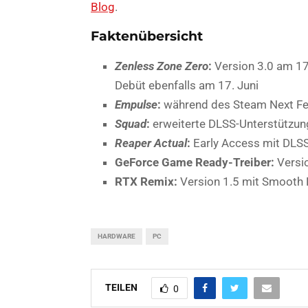
Blog
.
Faktenübersicht
Zenless Zone Zero
:
Version 3.0 am 17
Debüt ebenfalls am 17. Juni
Empulse
:
während des Steam Next Fest
Squad
:
erweiterte DLSS-Unterstützun
Reaper Actual
:
Early Access mit DLSS
GeForce Game Ready-Treiber:
Versi
RTX Remix:
Version 1.5 mit Smooth 
HARDWARE
PC
TEILEN
0