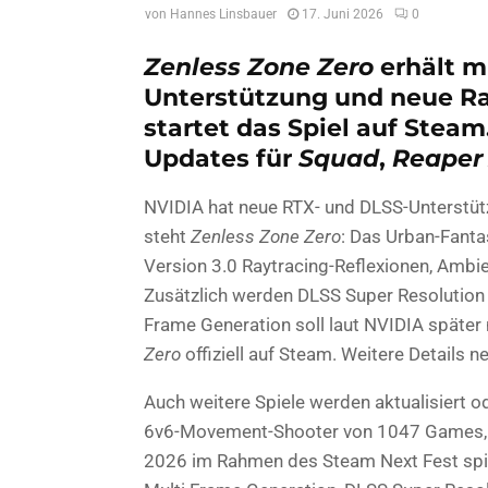
von
Hannes Linsbauer
17. Juni 2026
0
Zenless Zone Zero
erhält m
Unterstützung und neue Ray
startet das Spiel auf Stea
Updates für
Squad
,
Reaper
NVIDIA hat neue RTX- und DLSS-Unterstütz
steht
Zenless Zone Zero
: Das Urban-Fant
Version 3.0 Raytracing-Reflexionen, Ambie
Zusätzlich werden DLSS Super Resolution
Frame Generation soll laut NVIDIA später 
Zero
offiziell auf Steam. Weitere Details 
Auch weitere Spiele werden aktualisiert 
6v6-Movement-Shooter von 1047 Games, is
2026 im Rahmen des Steam Next Fest spie