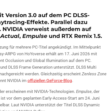
it Version 3.0 auf dem PC DLSS-
tracing-Effekte. Parallel dazu
m. NVIDIA verweist außerdem auf
 Actual
,
Empulse
und RTX Remix 1.5.
ung für mehrere PC-Titel angekündigt. Im Mittelpunkt
asy-ARPG von HoYoverse erhält am 17. Juni 2026 mit
nt Occlusion und Global Illumination auf dem PC.
 und DLSS Frame Generation unterstützt. DLSS Multi
nachgereicht werden. Gleichzeitig erscheint
Zenless Zone
nennt NVIDIA im
offiziellen GeForce-Blog
.
oder erscheinen mit NVIDIA-Technologien.
Empulse
, der
t vor dem geplanten Early-Access-Start am 24. Juni
lbar. Laut NVIDIA unterstützt der Titel DLSS Dynamic