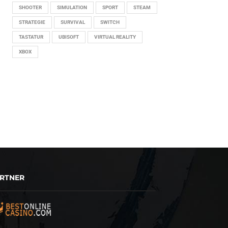
SHOOTER
SIMULATION
SPORT
STEAM
STRATEGIE
SURVIVAL
SWITCH
TASTATUR
UBISOFT
VIRTUAL REALITY
XBOX
RTNER