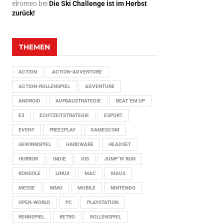
elromeo
bei
Die Ski Challenge ist im Herbst
zurück!
THEMEN
ACTION
ACTION-ADVENTURE
ACTION-ROLLENSPIEL
ADVENTURE
ANDROID
AUFBAUSTRATEGIE
BEAT 'EM UP
E3
ECHTZEITSTRATEGIE
ESPORT
EVENT
FREE2PLAY
GAMESCOM
GEWINNSPIEL
HARDWARE
HEADSET
HORROR
INDIE
IOS
JUMP 'N' RUN
KONSOLE
LINUX
MAC
MAUS
MESSE
MMO
MOBILE
NINTENDO
OPEN-WORLD
PC
PLAYSTATION
RENNSPIEL
RETRO
ROLLENSPIEL