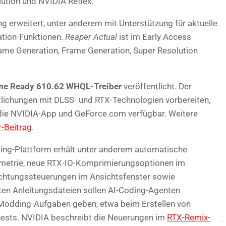
ution und NVIDIA Reflex.
 erweitert, unter anderem mit Unterstützung für aktuelle
ation-Funktionen.
Reaper Actual
ist im Early Access
rame Generation, Frame Generation, Super Resolution
me Ready 610.62 WHQL-Treiber
veröffentlicht. Der
ntlichungen mit DLSS- und RTX-Technologien vorbereiten,
 die NVIDIA-App und GeForce.com verfügbar. Weitere
r-Beitrag
.
ding-Plattform erhält unter anderem automatische
metrie, neue RTX-IO-Komprimierungsoptionen im
chtungssteuerungen im Ansichtsfenster sowie
rten Anleitungsdateien sollen AI-Coding-Agenten
 Modding-Aufgaben geben, etwa beim Erstellen von
ests. NVIDIA beschreibt die Neuerungen im
RTX-Remix-