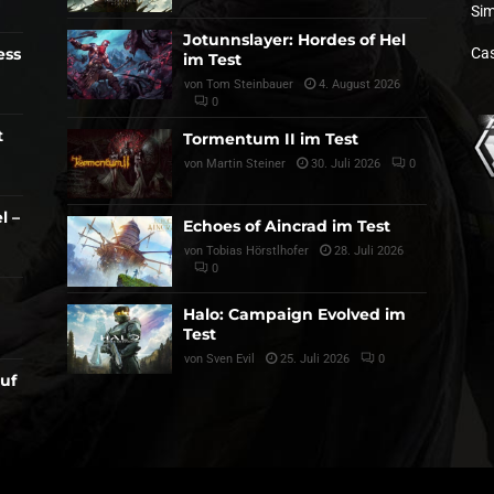
Sim
Jotunnslayer: Hordes of Hel
ess
Cas
im Test
von
Tom Steinbauer
4. August 2026
0
t
Tormentum II im Test
von
Martin Steiner
30. Juli 2026
0
l –
Echoes of Aincrad im Test
von
Tobias Hörstlhofer
28. Juli 2026
0
Halo: Campaign Evolved im
Test
von
Sven Evil
25. Juli 2026
0
auf