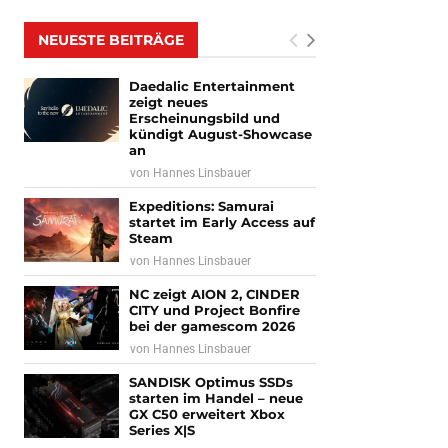
NEUESTE BEITRÄGE
Daedalic Entertainment
zeigt neues
Erscheinungsbild und
kündigt August-Showcase
an
von
Hannes Linsbauer
Expeditions: Samurai
startet im Early Access auf
Steam
von
Hannes Linsbauer
NC zeigt AION 2, CINDER
CITY und Project Bonfire
bei der gamescom 2026
von
Hannes Linsbauer
SANDISK Optimus SSDs
starten im Handel – neue
GX C50 erweitert Xbox
Series X|S