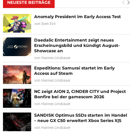
NEUESTE BEITRÄGE
Anomaly President im Early Access Test
von
Sven Evil
Daedalic Entertainment zeigt neues
Erscheinungsbild und kündigt August-
Showcase an
von
Hannes Linsbauer
Expeditions: Samurai startet im Early
Access auf Steam
von
Hannes Linsbauer
NC zeigt AION 2, CINDER CITY und Project
Bonfire bei der gamescom 2026
von
Hannes Linsbauer
SANDISK Optimus SSDs starten im Handel
– neue GX C50 erweitert Xbox Series X|S
von
Hannes Linsbauer