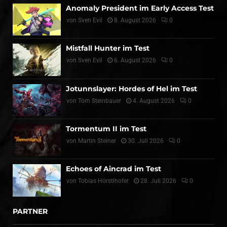
Anomaly President im Early Access Test
von
Sven Evil
8. August 2026
0
Mistfall Hunter im Test
von
Sven Evil
6. August 2026
0
Jotunnslayer: Hordes of Hel im Test
von
Tom Steinbauer
4. August 2026
0
Tormentum II im Test
von
Martin Steiner
30. Juli 2026
0
Echoes of Aincrad im Test
von
Tobias Hörstlhofer
28. Juli 2026
0
PARTNER