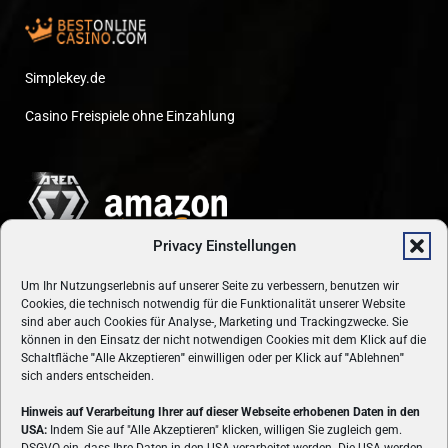
Simplekey.de
Casino Freispiele ohne Einzahlung
Privacy Einstellungen
Um Ihr Nutzungserlebnis auf unserer Seite zu verbessern, benutzen wir
Cookies, die technisch notwendig für die Funktionalität unserer Website
sind aber auch Cookies für Analyse-, Marketing und Trackingzwecke. Sie
können in den Einsatz der nicht notwendigen Cookies mit dem Klick auf die
Schaltfläche
"
Alle Akzeptieren
"
einwilligen oder per Klick auf
"
Ablehnen
"
sich anders entscheiden.
Hinweis auf Verarbeitung Ihrer auf dieser Webseite erhobenen Daten in den
USA:
Indem Sie auf "Alle Akzeptieren" klicken, willigen Sie zugleich gem.
ÜBER UNS