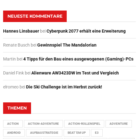
NEUESTE KOMMENTARE
Hannes Linsbauer
bei
Cyberpunk 2077 erhält eine Erweiterung
Renate Busch
bei
Gewinnspiel The Mandalorian
Martin
bei
4 Tipps für den Bau eines ausgewogenen (Gaming)-PCs
Daniel Fink
bei
Alienware AW3423DW im Test und Vergleich
elromeo
bei
Die Ski Challenge ist im Herbst zurück!
THEMEN
ACTION
ACTION-ADVENTURE
ACTION-ROLLENSPIEL
ADVENTURE
ANDROID
AUFBAUSTRATEGIE
BEAT 'EM UP
E3