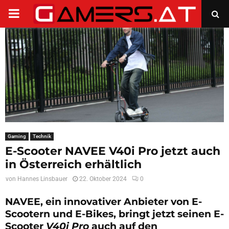
PRIMARY
MENU
Gaming
Technik
E-Scooter NAVEE V40i Pro jetzt auch
in Österreich erhältlich
von
Hannes Linsbauer
22. Oktober 2024
0
NAVEE, ein innovativer Anbieter von E-
Scootern und E-Bikes, bringt jetzt seinen E-
Scooter
V40i Pro
auch auf den