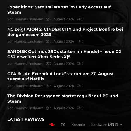
Expeditions: Samurai startet im Early Access auf
Steam
von
Hannes Linsbauer
7. August 2026
0
NC zeigt AION 2, CINDER CITY und Project Bonfire bei
der gamescom 2026
von
Hannes Linsbauer
7. August 2026
0
SANDISK Optimus SSDs starten im Handel – neue GX
C50 erweitert Xbox Series X|S
von
Hannes Linsbauer
7. August 2026
0
GTA 6: „An Extended Look“ startet am 27. August
zuerst auf Netflix
von
Hannes Linsbauer
6. August 2026
0
The Division Resurgence startet regulär auf PC und
Steam
von
Hannes Linsbauer
6. August 2026
0
LATEST REVIEWS
Alle
PC
Konsole
Hardware
MEHR