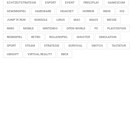
ECHTZEITSTRATEGIE
ESPORT
EVENT
FREE2PLAY
GAMESCOM
GEWINNSPIEL
HARDWARE
HEADSET
HORROR
INDIE
IOS
JUMP 'N' RUN
KONSOLE
LINUX
MAC
MAUS
MESSE
MMO
MOBILE
NINTENDO
OPEN-WORLD
PC
PLAYSTATION
RENNSPIEL
RETRO
ROLLENSPIEL
SHOOTER
SIMULATION
SPORT
STEAM
STRATEGIE
SURVIVAL
SWITCH
TASTATUR
UBISOFT
VIRTUAL REALITY
XBOX